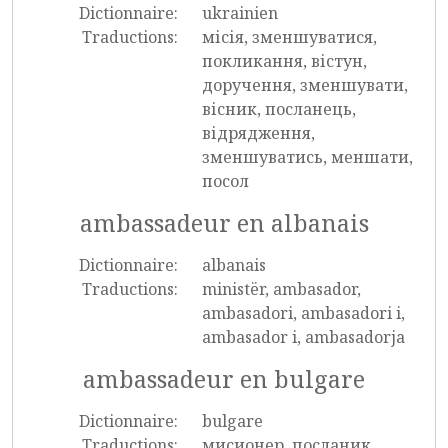
Dictionnaire:
ukrainien
Traductions:
місія, зменшуватися,
покликання, вістун,
доручення, зменшувати,
вісник, посланець,
відрядження,
зменшуватись, меншати,
посол
ambassadeur en albanais
Dictionnaire:
albanais
Traductions:
ministër, ambasador,
ambasadori, ambasadori i,
ambasador i, ambasadorja
ambassadeur en bulgare
Dictionnaire:
bulgare
Traductions:
мисионер, посланик,