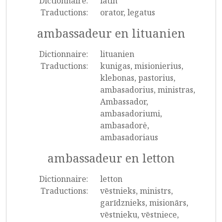
Dictionnaire:
latin
Traductions:
orator, legatus
ambassadeur en lituanien
Dictionnaire:
lituanien
Traductions:
kunigas, misionierius,
klebonas, pastorius,
ambasadorius, ministras,
Ambassador,
ambasadoriumi,
ambasadorė,
ambasadoriaus
ambassadeur en letton
Dictionnaire:
letton
Traductions:
vēstnieks, ministrs,
garīdznieks, misionārs,
vēstnieku, vēstniece,