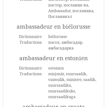
пастор, посланик на,
Ambassador, посланика,
Посланикът
ambassadeur en biélorusse
Dictionnaire:
biélorusse
Traductions:
пасол, амбасадар,
амбасадарка
ambassadeur en estonien
Dictionnaire:
estonien
Traductions:
misjonär, suursaadik,
vaimulik, minister, saadik,
suursaadiku,
suursaadikuks,
suursaadikuga
ambassadeur en croate