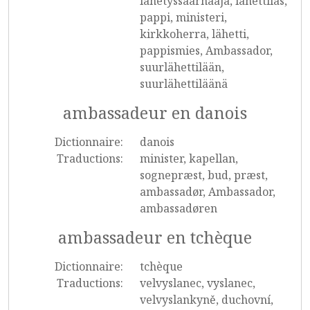
lähetyssaarnaaja, lähettiläs,
pappi, ministeri,
kirkkoherra, lähetti,
pappismies, Ambassador,
suurlähettilään,
suurlähettiläänä
ambassadeur en danois
Dictionnaire:
danois
Traductions:
minister, kapellan,
sognepræst, bud, præst,
ambassadør, Ambassador,
ambassadøren
ambassadeur en tchèque
Dictionnaire:
tchèque
Traductions:
velvyslanec, vyslanec,
velvyslankyně, duchovní,