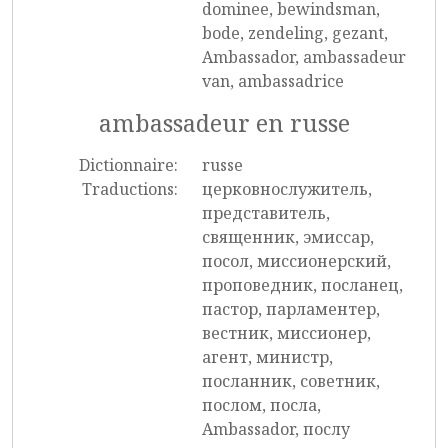
dominee, bewindsman,
bode, zendeling, gezant,
Ambassador, ambassadeur
van, ambassadrice
ambassadeur en russe
Dictionnaire:
russe
Traductions:
церковнослужитель,
представитель,
священник, эмиссар,
посол, миссионерский,
проповедник, посланец,
пастор, парламентер,
вестник, миссионер,
агент, министр,
посланник, советник,
послом, посла,
Ambassador, послу