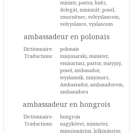
ministr, pastor, kněz,
delegát, misionář, posel,
zmocněnec, velvyslancem,
velvyslance, vyslancem
ambassadeur en polonais
Dictionnaire:
polonais
Traductions:
misjonarski, minister,
emisariusz, pastor, misyjny,
poseł, ambasador,
wysłannik, misjonarz,
Ambassador, ambasadorem,
ambasadora
ambassadeur en hongrois
Dictionnaire:
hongrois
Traductions:
nagykövet, miniszter,
misszionárius, lelkipásztor,