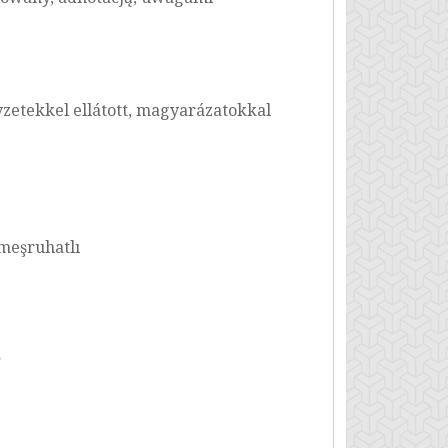
yzetekkel ellátott, magyarázatokkal
 meşruhatlı
ς