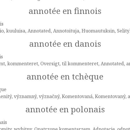
annotée en finnois
is
o, kuuluisa, Annotated, Annotoituja, Huomautuksin, Selityk
annotée en danois
is
mt, kommenteret, Oversigt, til kommenteret, Annotated, a
annotée en tchèque
que
enitý, významný, význačný, Komentovaná, Komentovaný, a
annotée en polonais
ais
omity, wybitny, Opatrzone komentarzem, Adnotacje, odno