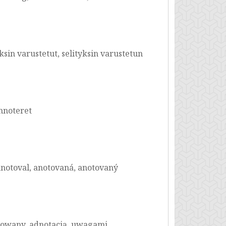
sin varustetut, selityksin varustetun
nnoteret
notoval, anotovaná, anotovaný
towany, adnotacją, uwagami