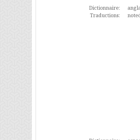
Dictionnaire:
angla
Traductions:
noted