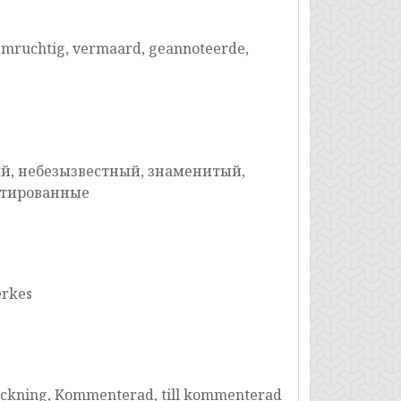
oemruchtig, vermaard, geannoteerde,
й, небезызвестный, знаменитый,
отированные
erkes
ckning, Kommenterad, till kommenterad