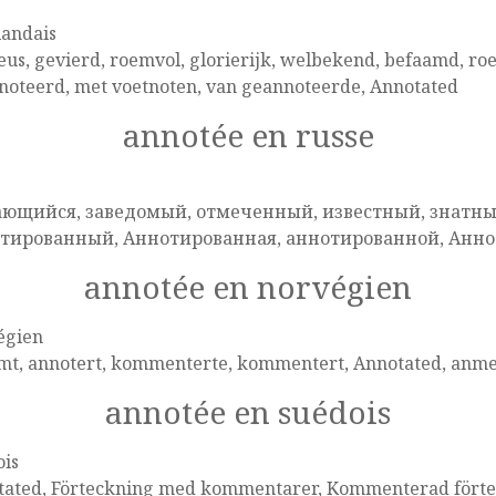
landais
eus, gevierd, roemvol, glorierijk, welbekend, befaamd, r
noteerd, met voetnoten, van geannoteerde, Annotated
annotée en russe
e
ющийся, заведомый, отмеченный, известный, знатны
тированный, Аннотированная, аннотированной, Анн
annotée en norvégien
égien
mt, annotert, kommenterte, kommentert, Annotated, anm
annotée en suédois
ois
tated, Förteckning med kommentarer, Kommenterad förte