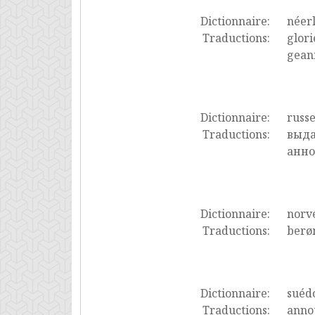
Dictionnaire:
néer
Traductions:
glori
gean
Dictionnaire:
russ
Traductions:
выда
анно
Dictionnaire:
norv
Traductions:
berø
Dictionnaire:
suéd
Traductions:
anno