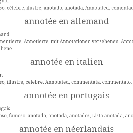
gnol
o, célebre, ilustre, anotado, anotada, Annotated, comenta
annotée en allemand
mand
entierte, Annotierte, mit Annotationen versehenen, An
ehene
annotée en italien
en
o, illustre, celebre, Annotated, commentata, commentato,
annotée en portugais
ugais
oso, famoso, anotado, anotada, anotados, Lista anotada, an
annotée en néerlandais