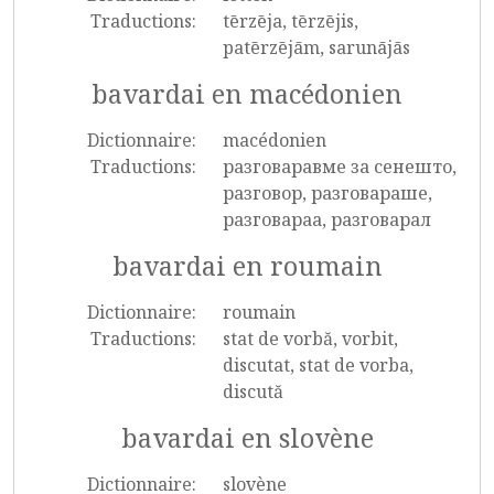
Traductions:
tērzēja, tērzējis,
patērzējām, sarunājās
bavardai en macédonien
Dictionnaire:
macédonien
Traductions:
разговаравме за сенешто,
разговор, разговараше,
разговараа, разговарал
bavardai en roumain
Dictionnaire:
roumain
Traductions:
stat de vorbă, vorbit,
discutat, stat de vorba,
discută
bavardai en slovène
Dictionnaire:
slovène