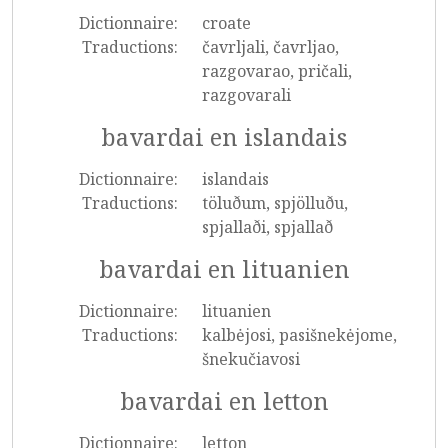
Dictionnaire:
croate
Traductions:
čavrljali, čavrljao,
razgovarao, pričali,
razgovarali
bavardai en islandais
Dictionnaire:
islandais
Traductions:
töluðum, spjölluðu,
spjallaði, spjallað
bavardai en lituanien
Dictionnaire:
lituanien
Traductions:
kalbėjosi, pasišnekėjome,
šnekučiavosi
bavardai en letton
Dictionnaire:
letton