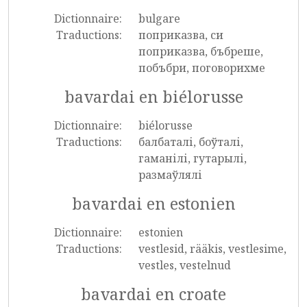
Dictionnaire:
bulgare
Traductions:
поприказва, си
поприказва, бъбреше,
побъбри, поговорихме
bavardai en biélorusse
Dictionnaire:
biélorusse
Traductions:
балбаталі, боўталі,
гаманілі, гутарылі,
размаўлялі
bavardai en estonien
Dictionnaire:
estonien
Traductions:
vestlesid, rääkis, vestlesime,
vestles, vestelnud
bavardai en croate