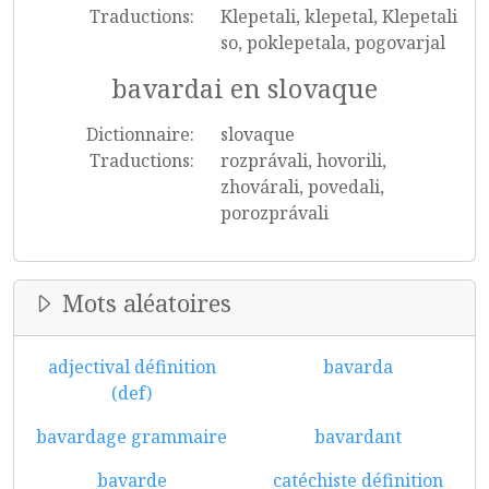
Traductions:
Klepetali, klepetal, Klepetali
so, poklepetala, pogovarjal
bavardai en slovaque
Dictionnaire:
slovaque
Traductions:
rozprávali, hovorili,
zhovárali, povedali,
porozprávali
Mots aléatoires
adjectival définition
bavarda
(def)
bavardage grammaire
bavardant
bavarde
catéchiste définition