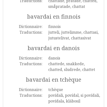
Traductions:
chattade, pratade, chatted,
småpratade, chattat
bavardai en finnois
Dictionnaire:
finnois
Traductions:
jutteli, juttelimme, chattasi,
jutustelivat, chattasivat
bavardai en danois
Dictionnaire:
danois
Traductions:
chattede, snakkede,
chatted, sludrede, chattet
bavardai en tchèque
Dictionnaire:
tchèque
Traductions:
povídali, povídal, si povídali,
povídala, klábosil