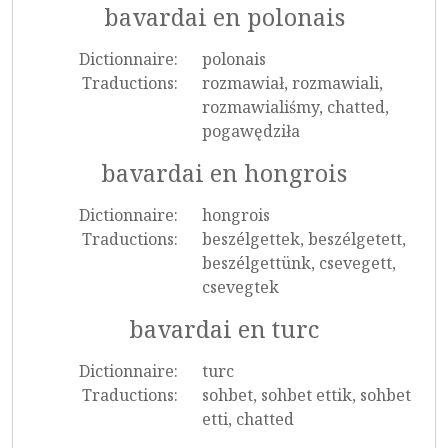
bavardai en polonais
Dictionnaire:
polonais
Traductions:
rozmawiał, rozmawiali,
rozmawialiśmy, chatted,
pogawędziła
bavardai en hongrois
Dictionnaire:
hongrois
Traductions:
beszélgettek, beszélgetett,
beszélgettünk, csevegett,
csevegtek
bavardai en turc
Dictionnaire:
turc
Traductions:
sohbet, sohbet ettik, sohbet
etti, chatted