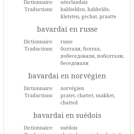
Dictionnaire:
néerlandais
Traductions:
babbelden, babbelde,
kletsten, gechat, praatte
bavardai en russe
Dictionnaire:
russe
Traductions:
болтали, болтал,
побеседовали, поболтали,
беседовали
bavardai en norvégien
Dictionnaire:
norvégien
Traductions:
pratet, chattet, snakket,
chatted
bavardai en suédois
Dictionnaire:
suédois