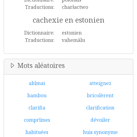
Traductions:
charłactwo
cachexie en estonien
Dictionnaire:
estonien
Traductions:
vahemälu
Mots aléatoires
abîmai
atteignez
bambou
bricolèrent
clarifia
clarification
comprîmes
dévoiler
habituées
huis synonyme