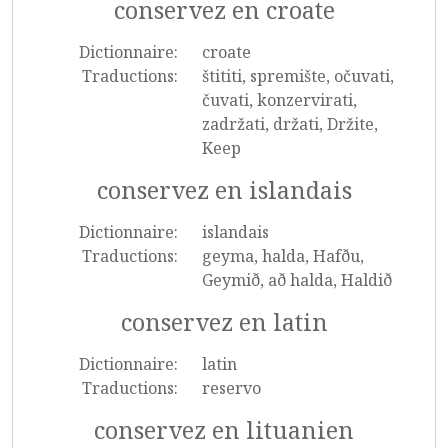
conservez en croate
Dictionnaire:
croate
Traductions:
štititi, spremište, očuvati,
čuvati, konzervirati,
zadržati, držati, Držite,
Keep
conservez en islandais
Dictionnaire:
islandais
Traductions:
geyma, halda, Hafðu,
Geymið, að halda, Haldið
conservez en latin
Dictionnaire:
latin
Traductions:
reservo
conservez en lituanien