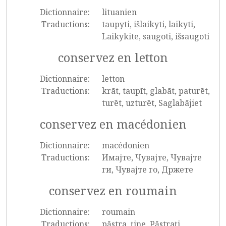
Dictionnaire:
lituanien
Traductions:
taupyti, išlaikyti, laikyti,
Laikykite, saugoti, išsaugoti
conservez en letton
Dictionnaire:
letton
Traductions:
krāt, taupīt, glabāt, paturēt,
turēt, uzturēt, Saglabājiet
conservez en macédonien
Dictionnaire:
macédonien
Traductions:
Имајте, Чувајте, Чувајте
ги, Чувајте го, Држете
conservez en roumain
Dictionnaire:
roumain
Traductions:
păstra, ține, Păstrați,