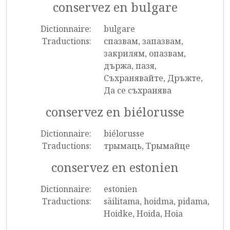
conservez en bulgare
Dictionnaire:
bulgare
Traductions:
спазвам, запазвам,
закрилям, опазвам,
държа, пазя,
Съхранявайте, Дръжте,
Да се съхранява
conservez en biélorusse
Dictionnaire:
biélorusse
Traductions:
трымаць, Трымайце
conservez en estonien
Dictionnaire:
estonien
Traductions:
säilitama, hoidma, pidama,
Hoidke, Hoida, Hoia