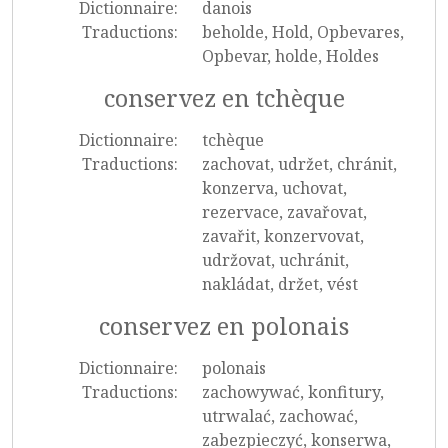
Dictionnaire:
danois
Traductions:
beholde, Hold, Opbevares,
Opbevar, holde, Holdes
conservez en tchèque
Dictionnaire:
tchèque
Traductions:
zachovat, udržet, chránit,
konzerva, uchovat,
rezervace, zavařovat,
zavařit, konzervovat,
udržovat, uchránit,
nakládat, držet, vést
conservez en polonais
Dictionnaire:
polonais
Traductions:
zachowywać, konfitury,
utrwalać, zachować,
zabezpieczyć, konserwa,