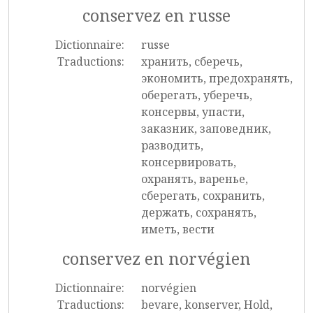
conservez en russe
Dictionnaire:
russe
Traductions:
хранить, сберечь,
экономить, предохранять,
оберегать, уберечь,
консервы, упасти,
заказник, заповедник,
разводить,
консервировать,
охранять, варенье,
сберегать, сохранить,
держать, сохранять,
иметь, вести
conservez en norvégien
Dictionnaire:
norvégien
Traductions:
bevare, konserver, Hold,