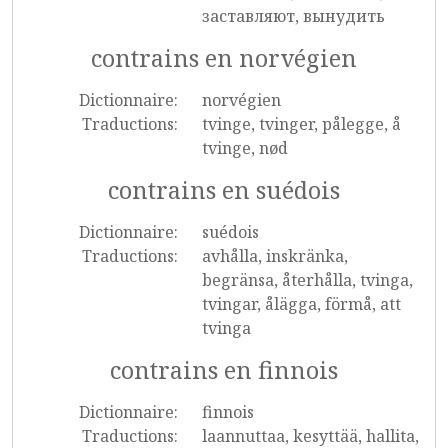
заставляют, вынудить
contrains en norvégien
Dictionnaire:
norvégien
Traductions:
tvinge, tvinger, pålegge, å
tvinge, nød
contrains en suédois
Dictionnaire:
suédois
Traductions:
avhålla, inskränka,
begränsa, återhålla, tvinga,
tvingar, ålägga, förmå, att
tvinga
contrains en finnois
Dictionnaire:
finnois
Traductions:
laannuttaa, kesyttää, hallita,