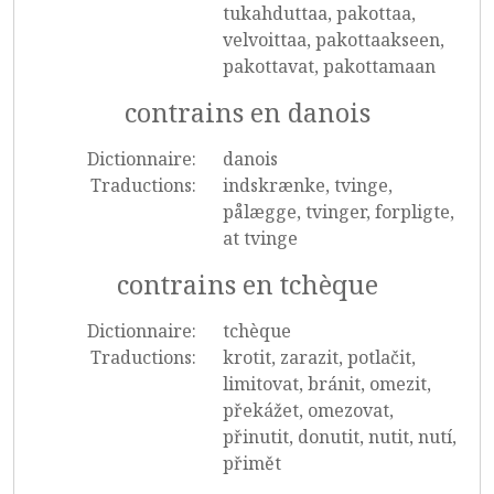
tukahduttaa, pakottaa,
velvoittaa, pakottaakseen,
pakottavat, pakottamaan
contrains en danois
Dictionnaire:
danois
Traductions:
indskrænke, tvinge,
pålægge, tvinger, forpligte,
at tvinge
contrains en tchèque
Dictionnaire:
tchèque
Traductions:
krotit, zarazit, potlačit,
limitovat, bránit, omezit,
překážet, omezovat,
přinutit, donutit, nutit, nutí,
přimět