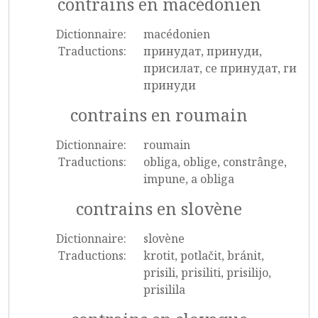
contrains en macédonien
Dictionnaire:
macédonien
Traductions:
принудат, принуди,
присилат, се принудат, ги
принуди
contrains en roumain
Dictionnaire:
roumain
Traductions:
obliga, oblige, constrânge,
impune, a obliga
contrains en slovène
Dictionnaire:
slovène
Traductions:
krotit, potlačit, bránit,
prisili, prisiliti, prisilijo,
prisilila