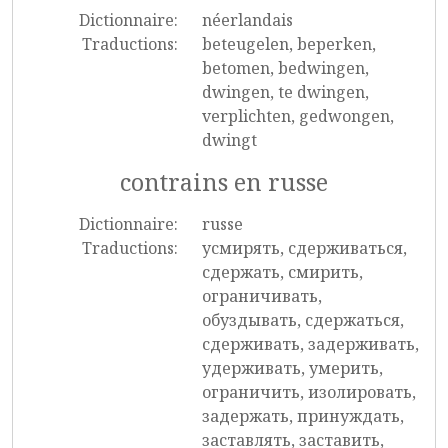
Dictionnaire:
néerlandais
Traductions:
beteugelen, beperken,
betomen, bedwingen,
dwingen, te dwingen,
verplichten, gedwongen,
dwingt
contrains en russe
Dictionnaire:
russe
Traductions:
усмирять, сдерживаться,
сдержать, смирить,
ограничивать,
обуздывать, сдержаться,
сдерживать, задерживать,
удерживать, умерить,
ограничить, изолировать,
задержать, принуждать,
заставлять, заставить,