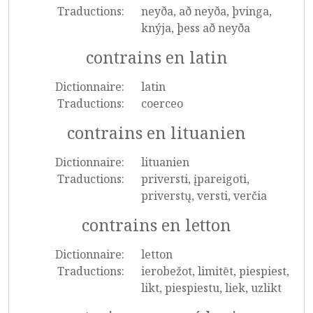
Traductions:
neyða, að neyða, þvinga,
knýja, þess að neyða
contrains en latin
Dictionnaire:
latin
Traductions:
coerceo
contrains en lituanien
Dictionnaire:
lituanien
Traductions:
priversti, įpareigoti,
priverstų, versti, verčia
contrains en letton
Dictionnaire:
letton
Traductions:
ierobežot, limitēt, piespiest,
likt, piespiestu, liek, uzlikt