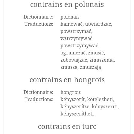
contrains en polonais
Dictionnaire:
polonais
Traductions:
hamować, utwierdzać,
powstrzymać,
wstrzymywać,
powstrzymywać,
ograniczać, zmusić,
zobowiązać, zmuszenia,
zmusza, zmuszają
contrains en hongrois
Dictionnaire:
hongrois
Traductions:
kényszerít, kötelezheti,
kényszerítse, kényszeríti,
kényszerítheti
contrains en turc