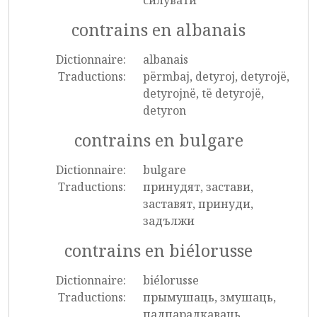
силувати
contrains en albanais
Dictionnaire:
albanais
Traductions:
përmbaj, detyroj, detyrojë,
detyrojnë, të detyrojë,
detyron
contrains en bulgare
Dictionnaire:
bulgare
Traductions:
принудят, застави,
заставят, принуди,
задължи
contrains en biélorusse
Dictionnaire:
biélorusse
Traductions:
прымушаць, змушаць,
падпарадкаваць,