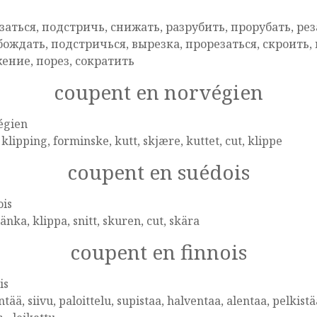
e
заться, подстричь, снижать, разрубить, прорубать, реза
бождать, подстричься, вырезка, прорезаться, скроить,
ение, порез, сократить
coupent en norvégien
égien
, klipping, forminske, kutt, skjære, kuttet, cut, klippe
coupent en suédois
ois
änka, klippa, snitt, skuren, cut, skära
coupent en finnois
is
tää, siivu, paloittelu, supistaa, halventaa, alentaa, pelkistä