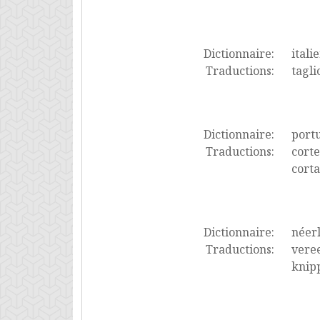
Dictionnaire:
itali
Traductions:
tagli
Dictionnaire:
port
Traductions:
corte
cort
Dictionnaire:
néer
Traductions:
veree
knipp