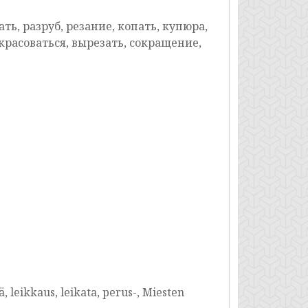
ть, разруб, резание, копать, купюра,
 красоваться, вырезать, сокращение,
ä, leikkaus, leikata, perus-, Miesten