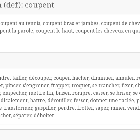
n (def): coupent
upent au tennis, coupent bras et jambes, coupent de chev
nt la parole, coupent le haut, coupent les cheveux en qua
ndre, tailler, découper, couper, hacher, diminuer, annuler, r
 pincer, s'engrener, frapper, troquer, se trancher, fixer, cli
r, empêcher, mettre fin, briser, rompre, casser, se briser, se
 radicalement, battre, dérouiller, fesser, donner une raclée,
se transformer, gaspiller, perdre, frotter, saper, miner, ven
acher, séparer, déboîter