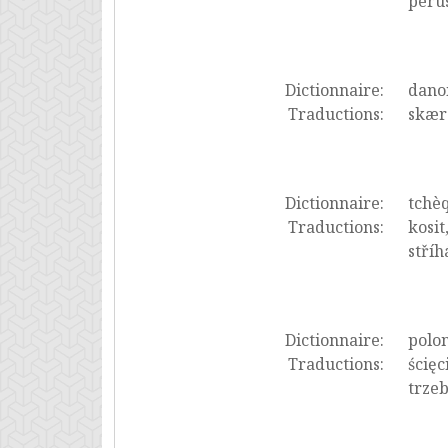
perus
Dictionnaire:
dano
Traductions:
skære
Dictionnaire:
tchè
Traductions:
kosit
stříh
Dictionnaire:
polon
Traductions:
ścięc
trzeb