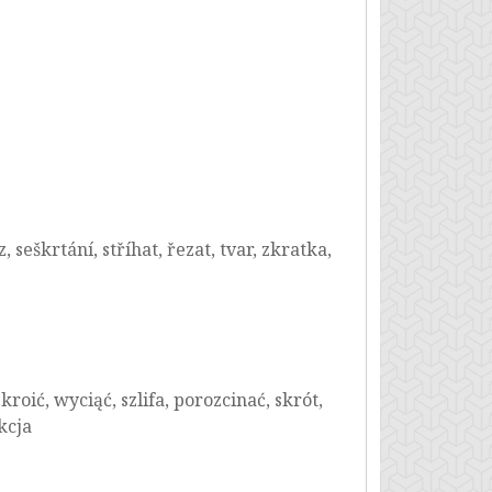
, seškrtání, stříhat, řezat, tvar, zkratka,
kroić, wyciąć, szlifa, porozcinać, skrót,
kcja