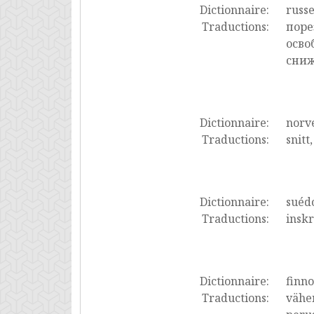
Dictionnaire:
russ
Traductions:
поре
осво
сниж
Dictionnaire:
norv
Traductions:
snitt
Dictionnaire:
suéd
Traductions:
inskr
Dictionnaire:
finno
Traductions:
vähen