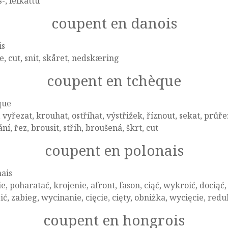
-, leikattu
coupent en danois
is
, cut, snit, skåret, nedskæring
coupent en tchèque
que
, vyřezat, krouhat, ostříhat, výstřižek, říznout, sekat, průřez
ání, řez, brousit, střih, broušená, škrt, cut
coupent en polonais
ais
ie, poharatać, krojenie, afront, fason, ciąć, wykroić, dociąć, 
ić, zabieg, wycinanie, cięcie, cięty, obniżka, wycięcie, redu
coupent en hongrois