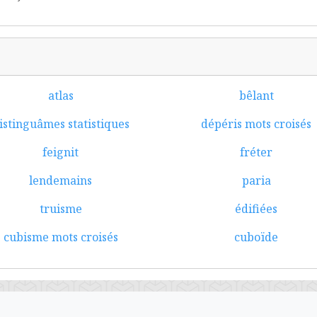
atlas
bêlant
istinguâmes statistiques
dépéris mots croisés
feignit
fréter
lendemains
paria
truisme
édifiées
cubisme mots croisés
cuboïde