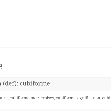
e
n (def): cubiforme
re, cubiforme mots croisés, cubiforme signification, cu