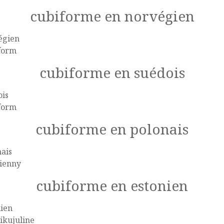
cubiforme en norvégien
égien
form
cubiforme en suédois
ois
form
cubiforme en polonais
ais
cienny
cubiforme en estonien
nien
ikujuline