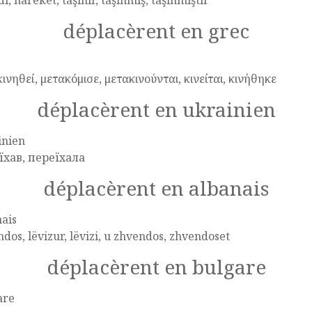
dı, hareket, taşınır, taşınmış, taşınmıştır
déplacèrent en grec
ινηθεί, μετακόμισε, μετακινούνται, κινείται, κινήθηκε
déplacèrent en ukrainien
inien
їхав, переїхала
déplacèrent en albanais
ais
dos, lëvizur, lëvizi, u zhvendos, zhvendoset
déplacèrent en bulgare
are