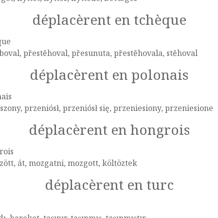
déplacèrent en tchèque
que
oval, přestěhoval, přesunuta, přestěhovala, stěhoval
déplacèrent en polonais
ais
zony, przeniósł, przeniósł się, przeniesiony, przeniesione
déplacèrent en hongrois
rois
zött, át, mozgatni, mozgott, költöztek
déplacèrent en turc