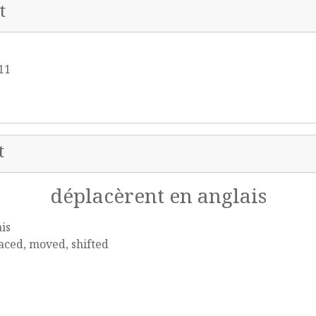
t
 11
t
déplacèrent en anglais
is
aced, moved, shifted