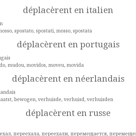
déplacèrent en italien
en
sso, spostato, spostati, mosso, spostata
déplacèrent en portugais
ugais
do, mudou, movidos, moveu, movida
déplacèrent en néerlandais
landais
aatst, bewogen, verhuisde, verhuisd, verhuisden
déplacèrent en russe
e
ехал, переехала, переехали, перемещается, перемещ