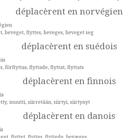
déplacèrent en norvégien
égien
et, beveget, flyttes, beveges, beveget seg
déplacèrent en suédois
ois
s, förflyttas, flyttade, flyttat, flyttats
déplacèrent en finnois
is
etty, muutti, siirretään, siirtyi, siirtynyt
déplacèrent en danois
is
et, flyttet, flyttes, flyttede, bevæges