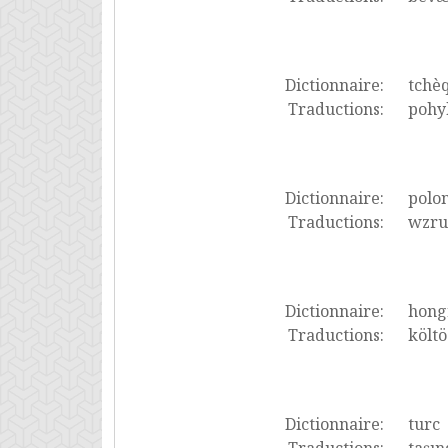
Dictionnaire:
tchè
Traductions:
pohyb
Dictionnaire:
polon
Traductions:
wzrus
Dictionnaire:
hong
Traductions:
költö
Dictionnaire:
turc