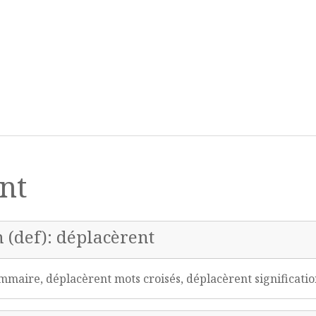
nt
n (def): déplacèrent
maire, déplacèrent mots croisés, déplacèrent significati