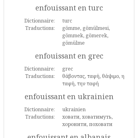
enfouissant en turc
Dictionnaire:
turc
Traductions:
gömme, gömülmesi,
gömmek, gömerek,
gömülme
enfouissant en grec
Dictionnaire:
grec
Traductions:
θάβοντας, ταφή, θάψιμο, η
ταφή, την ταφή
enfouissant en ukrainien
Dictionnaire:
ukrainien
Traductions:
ховати, ховатимуть,
хоронити, поховати
enfouissant en albanais