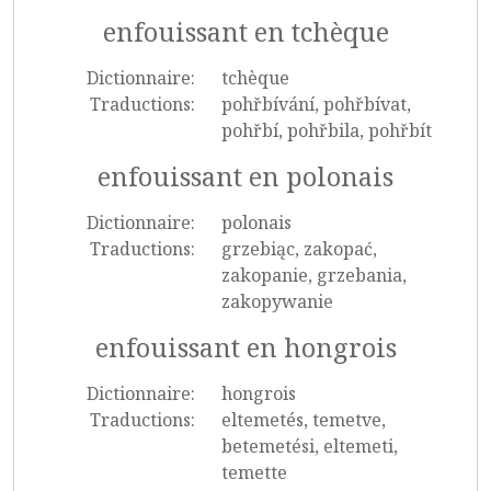
enfouissant en tchèque
Dictionnaire:
tchèque
Traductions:
pohřbívání, pohřbívat,
pohřbí, pohřbila, pohřbít
enfouissant en polonais
Dictionnaire:
polonais
Traductions:
grzebiąc, zakopać,
zakopanie, grzebania,
zakopywanie
enfouissant en hongrois
Dictionnaire:
hongrois
Traductions:
eltemetés, temetve,
betemetési, eltemeti,
temette