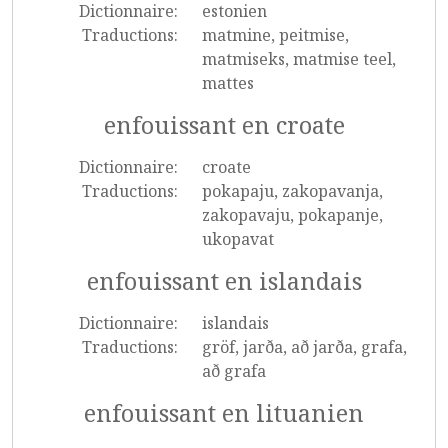
Dictionnaire:
estonien
Traductions:
matmine, peitmise,
matmiseks, matmise teel,
mattes
enfouissant en croate
Dictionnaire:
croate
Traductions:
pokapaju, zakopavanja,
zakopavaju, pokapanje,
ukopavat
enfouissant en islandais
Dictionnaire:
islandais
Traductions:
gröf, jarða, að jarða, grafa,
að grafa
enfouissant en lituanien