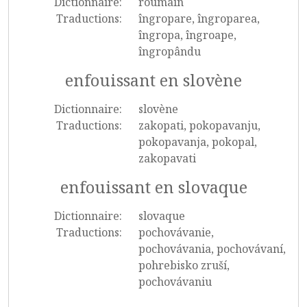
Dictionnaire:
roumain
Traductions:
îngropare, îngroparea,
îngropa, îngroape,
îngropându
enfouissant en slovène
Dictionnaire:
slovène
Traductions:
zakopati, pokopavanju,
pokopavanja, pokopal,
zakopavati
enfouissant en slovaque
Dictionnaire:
slovaque
Traductions:
pochovávanie,
pochovávania, pochovávaní,
pohrebisko zruší,
pochovávaniu