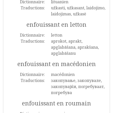
Dictionnaire:
lituanien
Traductions:
užkasti, užkasant, laidojimo,
laidojimas, užkasė
enfouissant en letton
Dictionnaire:
letton
Traductions:
aprokot, aprakt,
apglabāšana, aprakšana,
apglabāšanu
enfouissant en macédonien
Dictionnaire:
macédonien
Traductions:
закопување, закопувале,
закопувајќи, погребуваат,
погребува
enfouissant en roumain