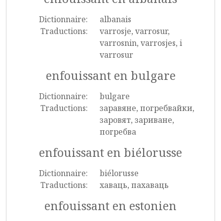
Dictionnaire:
albanais
Traductions:
varrosje, varrosur,
varrosnin, varrosjes, i
varrosur
enfouissant en bulgare
Dictionnaire:
bulgare
Traductions:
заравяне, погребвайки,
заровят, зариване,
погребва
enfouissant en biélorusse
Dictionnaire:
biélorusse
Traductions:
хаваць, пахаваць
enfouissant en estonien