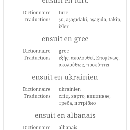
ensuit en turc
Dictionnaire:
turc
Traductions:
şu, aşağıdaki, aşağıda, takip,
izler
ensuit en grec
Dictionnaire:
grec
Traductions:
εξής, ακολουθεί, Επομένως,
ακολούθως, προκύπτει
ensuit en ukrainien
Dictionnaire:
ukrainien
Traductions:
слід, варто, випливає,
треба, потрібно
ensuit en albanais
Dictionnaire:
albanais