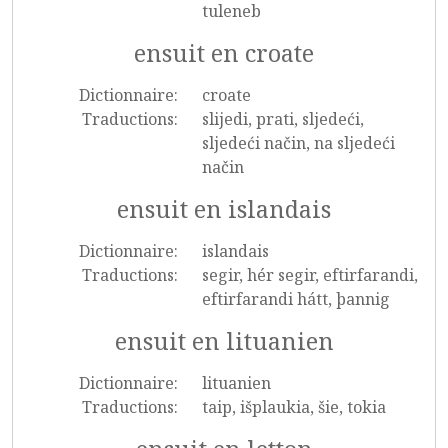
tuleneb
ensuit en croate
Dictionnaire:
croate
Traductions:
slijedi, prati, sljedeći,
sljedeći način, na sljedeći
način
ensuit en islandais
Dictionnaire:
islandais
Traductions:
segir, hér segir, eftirfarandi,
eftirfarandi hátt, þannig
ensuit en lituanien
Dictionnaire:
lituanien
Traductions:
taip, išplaukia, šie, tokia