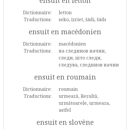
ensuit en letton
Dictionnaire:
letton
Traductions:
seko, izriet, šādi, šāds
ensuit en macédonien
Dictionnaire:
macédonien
Traductions:
на следниов начин,
следи, што следи,
следува, следниов начин
ensuit en roumain
Dictionnaire:
roumain
Traductions:
urmează, Rezultă,
următoarele, urmeaza,
astfel
ensuit en slovène