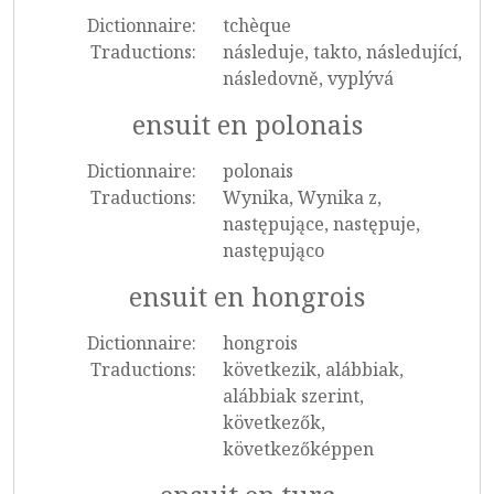
Dictionnaire:
tchèque
Traductions:
následuje, takto, následující,
následovně, vyplývá
ensuit en polonais
Dictionnaire:
polonais
Traductions:
Wynika, Wynika z,
następujące, następuje,
następująco
ensuit en hongrois
Dictionnaire:
hongrois
Traductions:
következik, alábbiak,
alábbiak szerint,
következők,
következőképpen