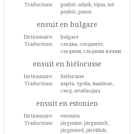
Traductions:
poshtë, ndjek, vijon, më
poshtë, pason
ensuit en bulgare
Dictionnaire:
bulgare
Traductions:
следва, следните,
следния, следния начин
ensuit en biélorusse
Dictionnaire:
biélorusse
Traductions:
варта, трэба, вынікае,
след, неабходна
ensuit en estonien
Dictionnaire:
estonien
Traductions:
järgmine, järgmiselt,
järgmised, järeldub,