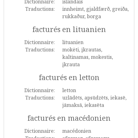
Dictionnaire:
islandais
Traductions:
innheimt, gjaldfærð, greiða,
rukkaður, borga
facturés en lituanien
Dictionnaire:
lituanien
Traductions:
mokėti, įkrautas,
kaltinamas, mokestis,
įkrauta
facturés en letton
Dictionnaire:
letton
Traductions:
uzlādēts, apsūdzēts, iekasē,
jāmaksā, iekasēta
facturés en macédonien
Dictionnaire:
macédonien