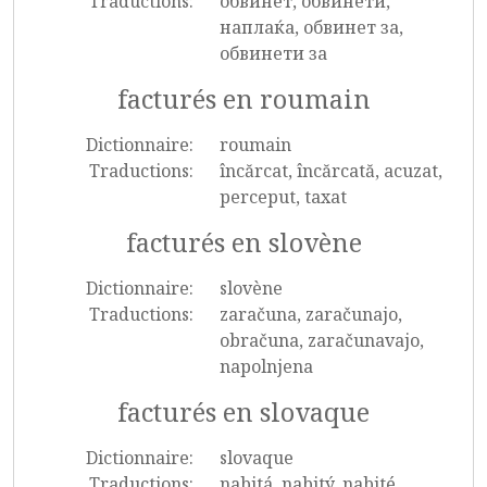
Traductions:
обвинет, обвинети,
наплаќа, обвинет за,
обвинети за
facturés en roumain
Dictionnaire:
roumain
Traductions:
încărcat, încărcată, acuzat,
perceput, taxat
facturés en slovène
Dictionnaire:
slovène
Traductions:
zaračuna, zaračunajo,
obračuna, zaračunavajo,
napolnjena
facturés en slovaque
Dictionnaire:
slovaque
Traductions:
nabitá, nabitý, nabité