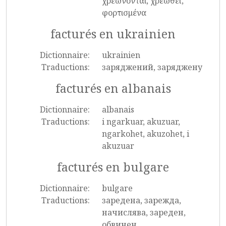
χρεώνονται, χρεωθεί,
φορτισμένα
facturés en ukrainien
Dictionnaire:
ukrainien
Traductions:
заряджений, заряджену
facturés en albanais
Dictionnaire:
albanais
Traductions:
i ngarkuar, akuzuar,
ngarkohet, akuzohet, i
akuzuar
facturés en bulgare
Dictionnaire:
bulgare
Traductions:
заредена, зарежда,
начислява, зареден,
обвинен