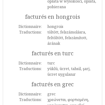
opłata w wysokości, opłata,
pobierana
facturés en hongrois
Dictionnaire:
hongrois
Traductions:
töltött, felszámolásra,
feltöltött, felszámított,
árának
facturés en turc
Dictionnaire:
turc
Traductions:
yüklü, ücret, tahsil, şarj,
ücret uygulanır
facturés en grec
Dictionnaire:
grec
Traductions:
χρεώνεται, φορτισμένη,