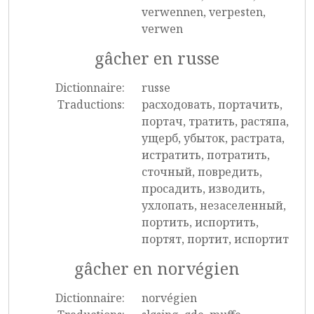
verwennen, verpesten,
verwen
gâcher en russe
Dictionnaire:
russe
Traductions:
расходовать, портачить,
портач, тратить, растяпа,
ущерб, убыток, растрата,
истратить, потратить,
сточный, повредить,
просадить, изводить,
ухлопать, незаселенный,
портить, испортить,
портят, портит, испортит
gâcher en norvégien
Dictionnaire:
norvégien