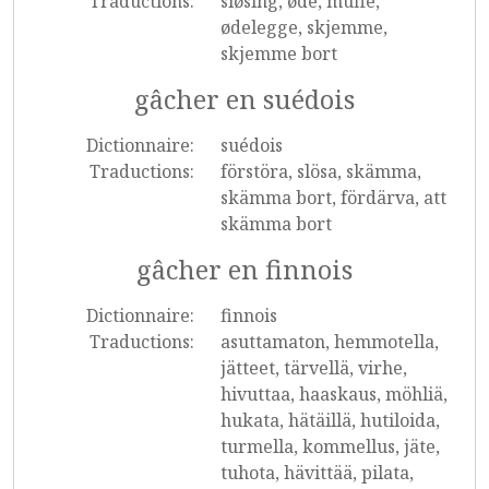
Traductions:
sløsing, øde, muffe,
ødelegge, skjemme,
skjemme bort
gâcher en suédois
Dictionnaire:
suédois
Traductions:
förstöra, slösa, skämma,
skämma bort, fördärva, att
skämma bort
gâcher en finnois
Dictionnaire:
finnois
Traductions:
asuttamaton, hemmotella,
jätteet, tärvellä, virhe,
hivuttaa, haaskaus, möhliä,
hukata, hätäillä, hutiloida,
turmella, kommellus, jäte,
tuhota, hävittää, pilata,