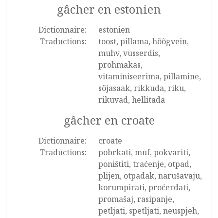
gâcher en estonien
Dictionnaire:
estonien
Traductions:
toost, pillama, hõõgvein,
muhv, vusserdis,
prohmakas,
vitaminiseerima, pillamine,
sõjasaak, rikkuda, riku,
rikuvad, hellitada
gâcher en croate
Dictionnaire:
croate
Traductions:
pobrkati, muf, pokvariti,
poništiti, traćenje, otpad,
plijen, otpadak, narušavaju,
korumpirati, proćerdati,
promašaj, rasipanje,
petljati, spetljati, neuspjeh,