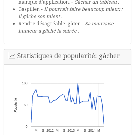
manque d’application. -
Gâcher un tableau .
Gaspiller. -
Il pourrait faire beaucoup mieux :
il gâche son talent .
Rendre désagréable, gâter. -
Sa mauvaise
humeur a gâché la soirée .
Statistiques de popularité: gâcher
100
Popularité
50
0
M
S
2012
M
S
2013
M
S
2014
M