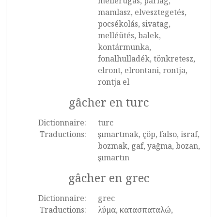
mellérúgás, parlag,
mamlasz, elvesztegetés,
pocsékolás, sivatag,
melléütés, balek,
kontármunka,
fonalhulladék, tönkretesz,
elront, elrontani, rontja,
rontja el
gâcher en turc
Dictionnaire:
turc
Traductions:
şımartmak, çöp, falso, israf,
bozmak, gaf, yağma, bozan,
şımartın
gâcher en grec
Dictionnaire:
grec
Traductions:
λύμα, κατασπαταλώ,