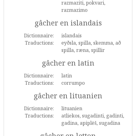
razmaziti, pokvari,
razmazimo
gâcher en islandais
Dictionnaire:
islandais
Traductions:
eyðsla, spilla, skemma, að
spilla, ræna, spillir
gâcher en latin
Dictionnaire:
latin
Traductions:
corrumpo
gâcher en lituanien
Dictionnaire:
lituanien
Traductions:
atliekos, sugadinti, gadinti,
gadina, apiplėš, sugadina
gâcher en letton