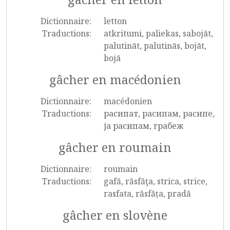
Dictionnaire:
letton
Traductions:
atkritumi, paliekas, sabojāt,
palutināt, palutinās, bojāt,
bojā
gâcher en macédonien
Dictionnaire:
macédonien
Traductions:
расипат, расипам, расипе,
ја расипам, грабеж
gâcher en roumain
Dictionnaire:
roumain
Traductions:
gafă, răsfăţa, strica, strice,
rasfata, răsfăța, pradă
gâcher en slovène