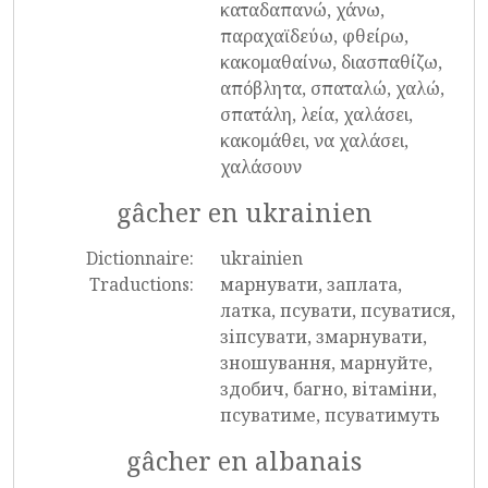
καταδαπανώ, χάνω,
παραχαϊδεύω, φθείρω,
κακομαθαίνω, διασπαθίζω,
απόβλητα, σπαταλώ, χαλώ,
σπατάλη, λεία, χαλάσει,
κακομάθει, να χαλάσει,
χαλάσουν
gâcher en ukrainien
Dictionnaire:
ukrainien
Traductions:
марнувати, заплата,
латка, псувати, псуватися,
зіпсувати, змарнувати,
зношування, марнуйте,
здобич, багно, вітаміни,
псуватиме, псуватимуть
gâcher en albanais