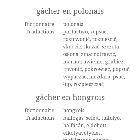
gâcher en polonais
Dictionnaire:
polonais
Traductions:
partactwo, zepsuć,
roztrwonić, rozpieścić,
sknocić, skażać, szczota,
osłona, zmarnotrawić,
marnotrawienie, grabież,
trwonić, pokrowiec, popsuć,
wypaczać, niezdara, psuć,
łup, rozpieszczać
gâcher en hongrois
Dictionnaire:
hongrois
Traductions:
balfogás, selejt, túlfolyó,
balfácán, eldobott,
elkótyavetyélés,