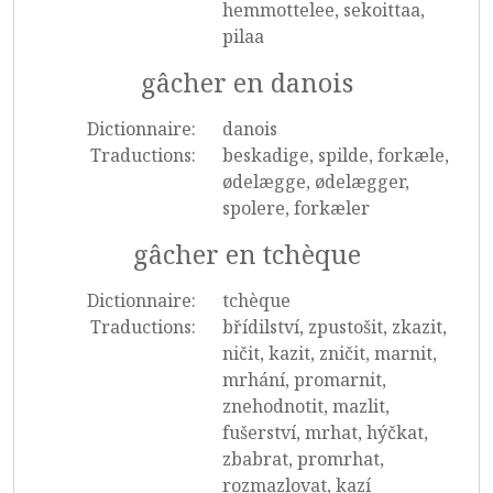
hemmottelee, sekoittaa,
pilaa
gâcher en danois
Dictionnaire:
danois
Traductions:
beskadige, spilde, forkæle,
ødelægge, ødelægger,
spolere, forkæler
gâcher en tchèque
Dictionnaire:
tchèque
Traductions:
břídilství, zpustošit, zkazit,
ničit, kazit, zničit, marnit,
mrhání, promarnit,
znehodnotit, mazlit,
fušerství, mrhat, hýčkat,
zbabrat, promrhat,
rozmazlovat, kazí