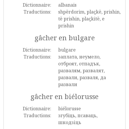
Dictionnaire:
albanais
Traductions:
shpërdorim, plaçkë, prishin,
të prishin, plaçkitë, e
prishin
gâcher en bulgare
Dictionnaire:
bulgare
Traductions:
заплата, неумело,
отброят, отпадък,
развалям, развалят,
развали, разваля, да
развали
gâcher en biélorusse
Dictionnaire:
biélorusse
Traductions:
згубiць, псаваць,
шкодзіць