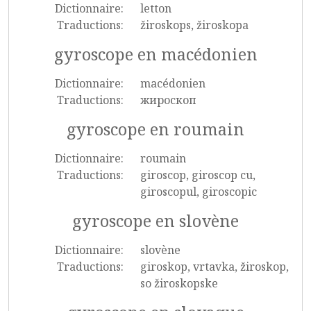
Dictionnaire:
letton
Traductions:
žiroskops, žiroskopa
gyroscope en macédonien
Dictionnaire:
macédonien
Traductions:
жироскоп
gyroscope en roumain
Dictionnaire:
roumain
Traductions:
giroscop, giroscop cu,
giroscopul, giroscopic
gyroscope en slovène
Dictionnaire:
slovène
Traductions:
giroskop, vrtavka, žiroskop,
so žiroskopske