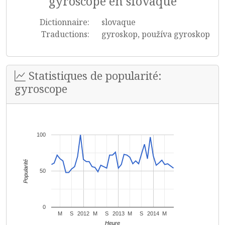
gyroscope en slovaque
Dictionnaire:
slovaque
Traductions:
gyroskop, používa gyroskop
Statistiques de popularité:
gyroscope
100
Popularité
50
0
M
S
2012
M
S
2013
M
S
2014
M
Heure