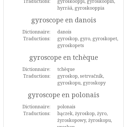
Traductions:
gyroskooppi, gyroskoopin,
hyrrää, gyroskooppia
gyroscope en danois
Dictionnaire:
danois
Traductions:
gyroskop, gyro, gyroskopet,
gyroskopets
gyroscope en tchèque
Dictionnaire:
tchèque
Traductions:
gyroskop, setrvačník,
gyroskopu, gyroskopy
gyroscope en polonais
Dictionnaire:
polonais
Traductions:
bączek, żyroskop, żyro,
żyroskopowy, żyroskopu,