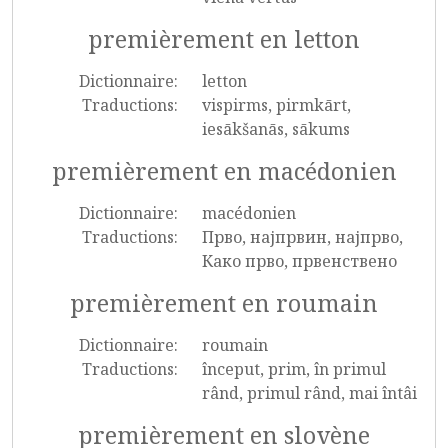
premièrement en letton
Dictionnaire:
letton
Traductions:
vispirms, pirmkārt,
iesākšanās, sākums
premièrement en macédonien
Dictionnaire:
macédonien
Traductions:
Прво, најпрвин, најпрво,
Како прво, првенствено
premièrement en roumain
Dictionnaire:
roumain
Traductions:
început, prim, în primul
rând, primul rând, mai întâi
premièrement en slovène