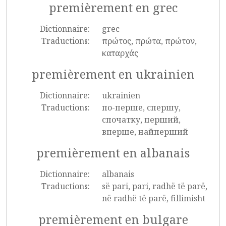
premièrement en grec
Dictionnaire:
grec
Traductions:
πρώτος, πρώτα, πρώτον,
καταρχάς
premièrement en ukrainien
Dictionnaire:
ukrainien
Traductions:
по-перше, спершу,
спочатку, перший,
вперше, найперший
premièrement en albanais
Dictionnaire:
albanais
Traductions:
së pari, pari, radhë të parë,
në radhë të parë, fillimisht
premièrement en bulgare