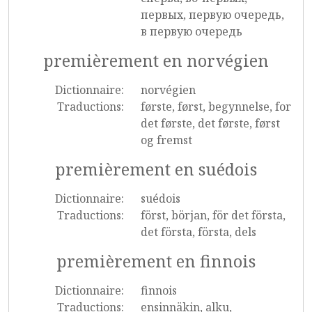
первых, первую очередь,
в первую очередь
premièrement en norvégien
Dictionnaire:
norvégien
Traductions:
første, først, begynnelse, for
det første, det første, først
og fremst
premièrement en suédois
Dictionnaire:
suédois
Traductions:
först, början, för det första,
det första, första, dels
premièrement en finnois
Dictionnaire:
finnois
Traductions:
ensinnäkin, alku,