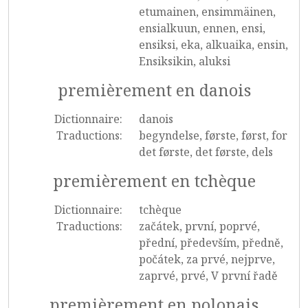
etumainen, ensimmäinen,
ensialkuun, ennen, ensi,
ensiksi, eka, alkuaika, ensin,
Ensiksikin, aluksi
premièrement en danois
Dictionnaire:
danois
Traductions:
begyndelse, første, først, for
det første, det første, dels
premièrement en tchèque
Dictionnaire:
tchèque
Traductions:
začátek, první, poprvé,
přední, především, předně,
počátek, za prvé, nejprve,
zaprvé, prvé, V první řadě
premièrement en polonais