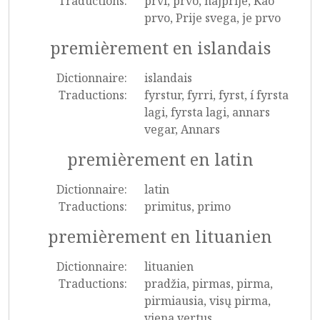
Traductions:
prvi, prvo, najprije, Kao
prvo, Prije svega, je prvo
premièrement en islandais
Dictionnaire:
islandais
Traductions:
fyrstur, fyrri, fyrst, í fyrsta
lagi, fyrsta lagi, annars
vegar, Annars
premièrement en latin
Dictionnaire:
latin
Traductions:
primitus, primo
premièrement en lituanien
Dictionnaire:
lituanien
Traductions:
pradžia, pirmas, pirma,
pirmiausia, visų pirma,
viena vertus