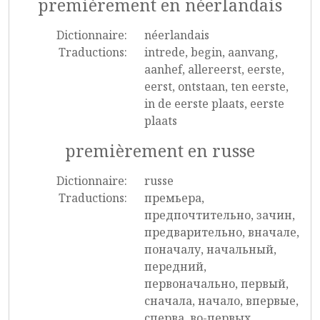
premièrement en néerlandais
Dictionnaire:
néerlandais
Traductions:
intrede, begin, aanvang,
aanhef, allereerst, eerste,
eerst, ontstaan, ten eerste,
in de eerste plaats, eerste
plaats
premièrement en russe
Dictionnaire:
russe
Traductions:
премьера,
предпочтительно, зачин,
предварительно, вначале,
поначалу, начальный,
передний,
первоначально, первый,
сначала, начало, впервые,
сперва, во-первых,