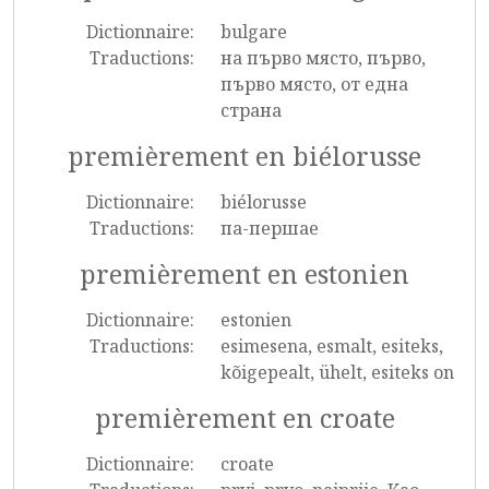
Dictionnaire:
bulgare
Traductions:
на първо място, първо,
първо място, от една
страна
premièrement en biélorusse
Dictionnaire:
biélorusse
Traductions:
па-першае
premièrement en estonien
Dictionnaire:
estonien
Traductions:
esimesena, esmalt, esiteks,
kõigepealt, ühelt, esiteks on
premièrement en croate
Dictionnaire:
croate