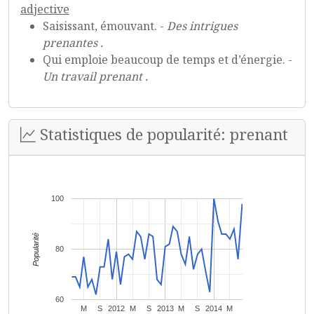
adjective
Saisissant, émouvant. -
Des intrigues
prenantes .
Qui emploie beaucoup de temps et d’énergie. -
Un travail prenant .
Statistiques de popularité: prenant
100
Popularité
80
60
M
S
2012
M
S
2013
M
S
2014
M