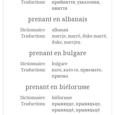
Traductions:
прийняття, ухвалення,
вжиття
prenant en albanais
Dictionnaire:
albanais
Traductions:
marrje, marrë, duke marrë,
duke, marrjen
prenant en bulgare
Dictionnaire:
bulgare
Traductions:
като, като се, приемате,
приема
prenant en biélorusse
Dictionnaire:
biélorusse
Traductions:
прыняцце, прыняцьце,
прыняццё, прыняцьцё