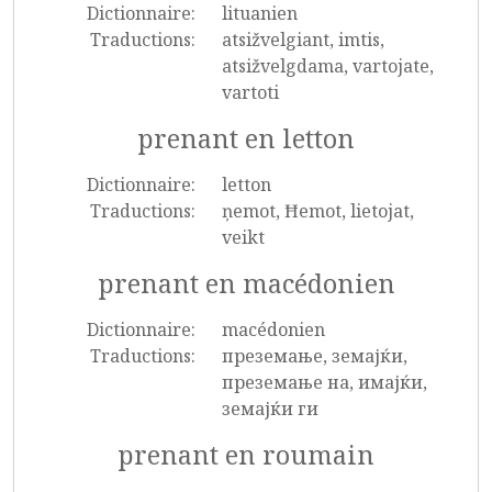
Dictionnaire:
lituanien
Traductions:
atsižvelgiant, imtis,
atsižvelgdama, vartojate,
vartoti
prenant en letton
Dictionnaire:
letton
Traductions:
ņemot, Ħemot, lietojat,
veikt
prenant en macédonien
Dictionnaire:
macédonien
Traductions:
преземање, земајќи,
преземање на, имајќи,
земајќи ги
prenant en roumain