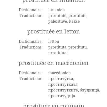
Dictionnaire:
lituanien
Traductions:
prostitutė, prostitute,
paleistuvė, kekše
prostituée en letton
Dictionnaire:
letton
Traductions:
prostitūta, prostitūtu,
prostitūtai
prostituée en macédonien
Dictionnaire:
macédonien
Traductions:
проститутка,
проститутката,
проститутките, блудница,
проституција
prostituée en roumain