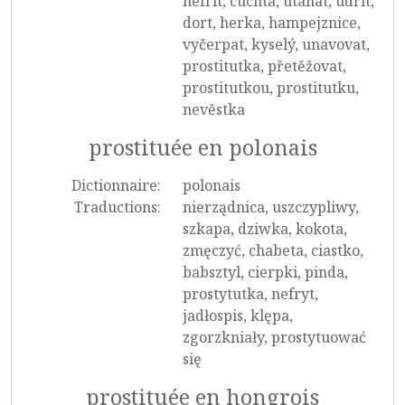
nefrit, cuchta, utahat, udřít,
dort, herka, hampejznice,
vyčerpat, kyselý, unavovat,
prostitutka, přetěžovat,
prostitutkou, prostitutku,
nevěstka
prostituée en polonais
Dictionnaire:
polonais
Traductions:
nierządnica, uszczypliwy,
szkapa, dziwka, kokota,
zmęczyć, chabeta, ciastko,
babsztyl, cierpki, pinda,
prostytutka, nefryt,
jadłospis, klępa,
zgorzkniały, prostytuować
się
prostituée en hongrois