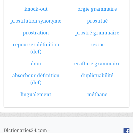
knock-out
orgie grammaire
prostitution synonyme
prostitué
prostration
prostré grammaire
repousser définition
ressac
(def)
ému
éraflure grammaire
absorbeur définition
dupliquabilité
(def)
lingualement
méthane
Dictionaries24.com -