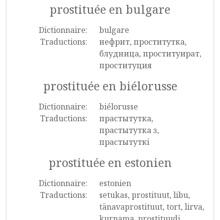
prostituée en bulgare
Dictionnaire:
bulgare
Traductions:
нефрит, проститутка,
блудница, проституират,
проституция
prostituée en biélorusse
Dictionnaire:
biélorusse
Traductions:
прастытутка,
прастытутка з,
прастытуткі
prostituée en estonien
Dictionnaire:
estonien
Traductions:
setukas, prostituut, libu,
tänavaprostituut, tort, lirva,
kurnama, prostituudi,