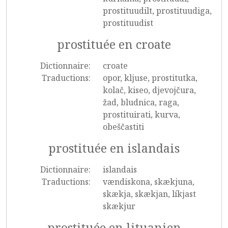
prostituudilt, prostituudiga,
prostituudist
prostituée en croate
Dictionnaire:
croate
Traductions:
opor, kljuse, prostitutka,
kolač, kiseo, djevojčura,
žad, bludnica, raga,
prostituirati, kurva,
obeščastiti
prostituée en islandais
Dictionnaire:
islandais
Traductions:
vændiskona, skækjuna,
skækja, skækjan, líkjast
skækjur
prostituée en lituanien