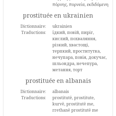
πόρνης, πορνεία, εκδιδόμενη
prostituée en ukrainien
Dictionnaire:
ukrainien
Traductions:
їдкий, повій, пиріг,
кислий, похваляння,
різкий, хвастощі,
терпкий, проститутка,
нечупара, повія, докучає,
шльондра, нечепура,
метання, торт
prostituée en albanais
Dictionnaire:
albanais
Traductions:
prostitutë, prostitute,
kurvë, prostitutë me,
rrethanë prostitutë me