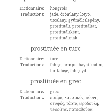
Dictionnaire:
hongrois
Traductions:
jade, örömlány, lotyó,
utcalány, gyümölcslepény,
prostituált, prostituáltat,
prostituáltként,
prostituáltnak
prostituée en turc
Dictionnaire:
turc
Traductions:
fahişe, orospu, hayat kadını,
bir fahişe, fahişeydi
prostituée en grec
Dictionnaire:
grec
Traductions:
εταίρα, καυστικός, πόρνη,
στυφός, τάρτα, ιερόδουλη,
νεφρίτης, πατσαβούρα,