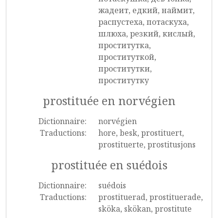
жадеит, едкий, наймит,
распустеха, потаскуха,
шлюха, резкий, кислый,
проститутка,
проституткой,
проститутки,
проститутку
prostituée en norvégien
Dictionnaire:
norvégien
Traductions:
hore, besk, prostituert,
prostituerte, prostitusjons
prostituée en suédois
Dictionnaire:
suédois
Traductions:
prostituerad, prostituerade,
sköka, skökan, prostitute