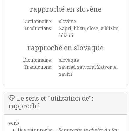
rapproché en slovène
Dictionnaire:
slovène
Traductions:
Zapri, blizu, close, v bližini,
bližini
rapproché en slovaque
Dictionnaire:
slovaque
Traductions:
zavrieť, zatvoriť, Zatvorte,
zavřít
Le sens et "utilisation de":
rapproché
verb
Devenir proche. -
Rapproche ta chaise du feu .