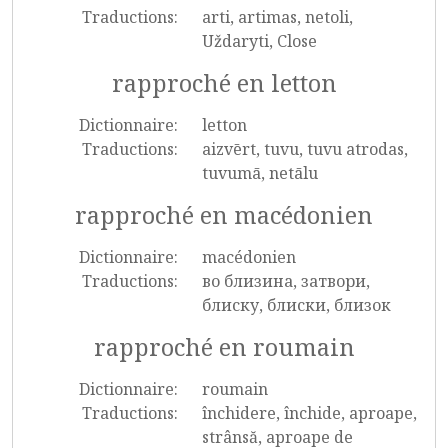
Traductions:
arti, artimas, netoli,
Uždaryti, Close
rapproché en letton
Dictionnaire:
letton
Traductions:
aizvērt, tuvu, tuvu atrodas,
tuvumā, netālu
rapproché en macédonien
Dictionnaire:
macédonien
Traductions:
во близина, затвори,
блиску, блиски, близок
rapproché en roumain
Dictionnaire:
roumain
Traductions:
închidere, închide, aproape,
strânsă, aproape de