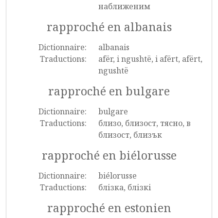
наближеним
rapproché en albanais
Dictionnaire:
albanais
Traductions:
afër, i ngushtë, i afërt, afërt,
ngushtë
rapproché en bulgare
Dictionnaire:
bulgare
Traductions:
близо, близост, тясно, в
близост, близък
rapproché en biélorusse
Dictionnaire:
biélorusse
Traductions:
блізка, блізкі
rapproché en estonien