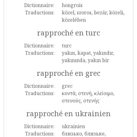
Dictionnaire:
hongrois
Traductions:
közel, szoros, bezár, közeli,
közelében
rapproché en turc
Dictionnaire:
turc
Traductions:
yakın, kapat, yakındır,
yakınında, yakın bir
rapproché en grec
Dictionnaire:
grec
Traductions:
κοντά, στενή, κλείσιμο,
στενούς, στενής
rapproché en ukrainien
Dictionnaire:
ukrainien
Traductions:
близько, близьке,