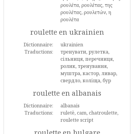
ρουλέτα, ρουλέτας, της
ρουλέτας, ρουλετών, η
ρουλέτα
roulette en ukrainien
Dictionnaire:
ukrainien
Traductions:
тренувати, рулетка,
сільниця, перечниця,
ролик, тренування,
муштра, кастор, ливар,
свердло, коліща, бур
roulette en albanais
Dictionnaire:
albanais
Traductions:
ruletë, cam, chatroulette,
roulette script
roulette en bulgare