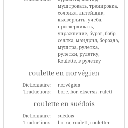
муштровать, тренировка,
солонка, литейщик,
высверлить, учеба,
просверливать,
упражнение, бурав, бобр,
сеялка, мандрил, борозда,
муштра, рулетка,
рулетки, рулетку,
Roulette, в рулетку
roulette en norvégien
Dictionnaire:
norvégien
Traductions:
bore, bor, eksersis, rulett
roulette en suédois
Dictionnaire:
suédois
Traductions:
borra, roulett, rouletten