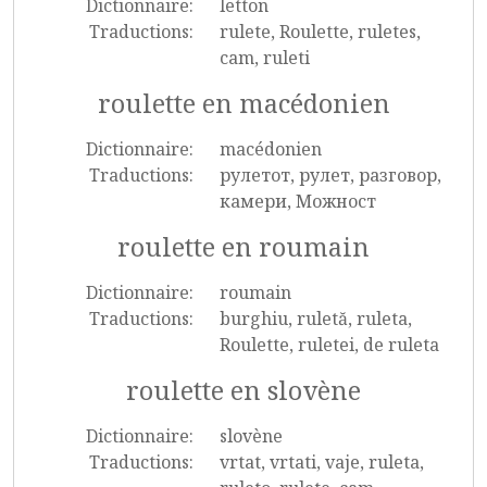
Dictionnaire:
letton
Traductions:
rulete, Roulette, ruletes,
cam, ruleti
roulette en macédonien
Dictionnaire:
macédonien
Traductions:
рулетот, рулет, разговор,
камери, Можност
roulette en roumain
Dictionnaire:
roumain
Traductions:
burghiu, ruletă, ruleta,
Roulette, ruletei, de ruleta
roulette en slovène
Dictionnaire:
slovène
Traductions:
vrtat, vrtati, vaje, ruleta,