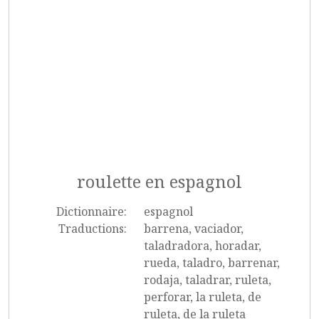
roulette en espagnol
Dictionnaire:
espagnol
Traductions:
barrena, vaciador,
taladradora, horadar,
rueda, taladro, barrenar,
rodaja, taladrar, ruleta,
perforar, la ruleta, de
ruleta, de la ruleta