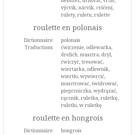
nebozez, drilovat, vrtat,
výcvik, nácvik, cvičení,
rulety, ruletu, rulette
roulette en polonais
Dictionnaire:
polonais
Traductions:
ćwiczenie, odlewarka,
drelich, musztra, dryl,
ćwiczyć, tresować,
wiertarka, odlewnik,
wiertło, wywiercić,
musztrować, świdrować,
pieprzniczka, wydrążać,
rącznik, ruletka, ruletkę,
ruletki, w ruletkę
roulette en hongrois
Dictionnaire:
hongrois