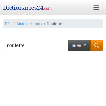
Dictionaries24
.com
D24
Liste des mots
Roulette