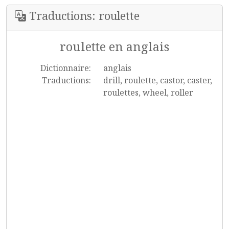
Traductions: roulette
roulette en anglais
Dictionnaire:
anglais
Traductions:
drill, roulette, castor, caster,
roulettes, wheel, roller