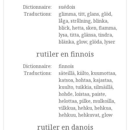
Dictionnaire:
suédois
Traductions:
glimma, titt, glans, glöd,
låga, strålning, blinka,
blick, hetta, sken, flamma,
lysa, titta, glänsa, tindra,
blänka, glow, glöda, lyser
rutiler en finnois
Dictionnaire:
finnois
Traductions:
säteillä, kiilto, kuumottaa,
katsoa, hohtaa, kajastaa,
kuulto, tuikkia, silmäillä,
hohde, loistaa, paiste,
helottaa, pilke, mulkoilla,
vilkkua, hehku, hehkua,
hehkuu, hehkuvat, glow
rutiler en danois