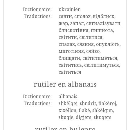
Dictionnaire:
ukrainien
Traductions:
сяяти, сполох, відблиск,
жар, запал, сигналізувати,
блискотіння, пишнота,
світити, світитися,
спалах, сяяння, опуклість,
миготіння, сяйво,
блищати, світитиметься,
світитись, світитимуться,
світиться
rutiler en albanais
Dictionnaire:
albanais
Traductions:
shkëlqej, shndrit, flakëroj,
xixëllon, flakë, shkëlqim,
skuqje, digjem, skuqem
rutiler en bulgare