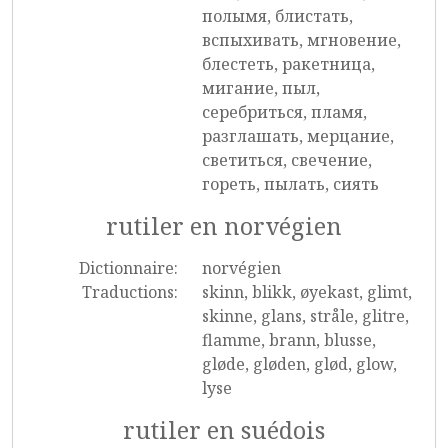
полымя, блистать,
вспыхивать, мгновение,
блестеть, ракетница,
мигание, пыл,
серебриться, пламя,
разглашать, мерцание,
светиться, свечение,
гореть, пылать, сиять
rutiler en norvégien
Dictionnaire:
norvégien
Traductions:
skinn, blikk, øyekast, glimt,
skinne, glans, stråle, glitre,
flamme, brann, blusse,
gløde, gløden, glød, glow,
lyse
rutiler en suédois