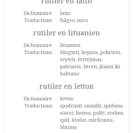
rutiler en latin
Dictionnaire:
latin
Traductions:
fulgeo, mico
rutiler en lituanien
Dictionnaire:
lituanien
Traductions:
blizginti, liepsna, poliruoti,
švytėti, švytėjimas,
pašvaistė, žėrėti, įkaisti iki
baltumo
rutiler en letton
Dictionnaire:
letton
Traductions:
spodrināt, smaidīt, spīdums,
starot, liesma, pulēt, svelme,
spīd, kvēlot, mirdzumu,
blāzma