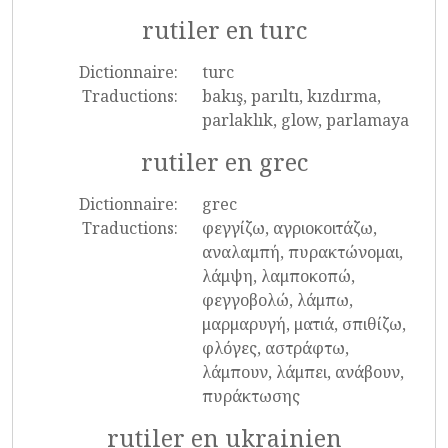
rutiler en turc
Dictionnaire:
turc
Traductions:
bakış, parıltı, kızdırma,
parlaklık, glow, parlamaya
rutiler en grec
Dictionnaire:
grec
Traductions:
φεγγίζω, αγριοκοιτάζω,
αναλαμπή, πυρακτώνομαι,
λάμψη, λαμποκοπώ,
φεγγοβολώ, λάμπω,
μαρμαρυγή, ματιά, σπιθίζω,
φλόγες, αστράφτω,
λάμπουν, λάμπει, ανάβουν,
πυράκτωσης
rutiler en ukrainien