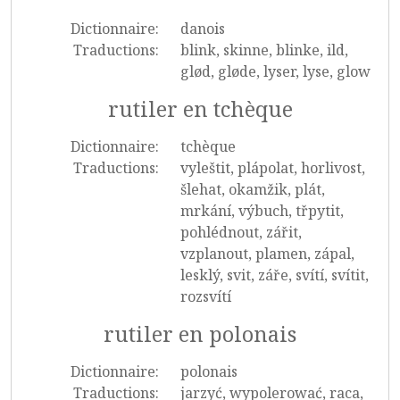
Dictionnaire:
danois
Traductions:
blink, skinne, blinke, ild,
glød, gløde, lyser, lyse, glow
rutiler en tchèque
Dictionnaire:
tchèque
Traductions:
vyleštit, plápolat, horlivost,
šlehat, okamžik, plát,
mrkání, výbuch, třpytit,
pohlédnout, zářit,
vzplanout, plamen, zápal,
lesklý, svit, záře, svítí, svítit,
rozsvítí
rutiler en polonais
Dictionnaire:
polonais
Traductions:
jarzyć, wypolerować, raca,