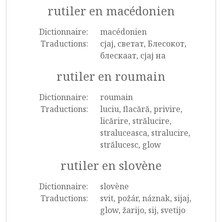
rutiler en macédonien
Dictionnaire:
macédonien
Traductions:
сјај, светат, Блесокот,
блескаат, сјај на
rutiler en roumain
Dictionnaire:
roumain
Traductions:
luciu, flacără, privire,
licărire, strălucire,
straluceasca, stralucire,
strălucesc, glow
rutiler en slovène
Dictionnaire:
slovène
Traductions:
svit, požár, náznak, sijaj,
glow, žarijo, sij, svetijo