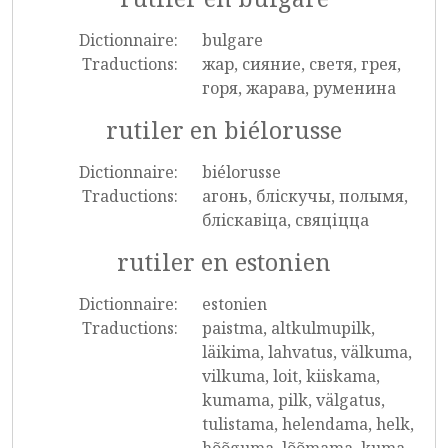
Dictionnaire:
bulgare
Traductions:
жар, сияние, светя, грея,
горя, жарава, руменина
rutiler en biélorusse
Dictionnaire:
biélorusse
Traductions:
агонь, блiскучы, полымя,
блiскавiца, свяціцца
rutiler en estonien
Dictionnaire:
estonien
Traductions:
paistma, altkulmupilk,
läikima, lahvatus, välkuma,
vilkuma, loit, kiiskama,
kumama, pilk, välgatus,
tulistama, helendama, helk,