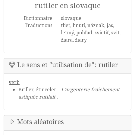
rutiler en slovaque
Dictionnaire:
slovaque
Traductions:
tlieť, hnutí, náznak, jas,
letmý, pohľad, svietiť, svit,
žiara, žiary
Le sens et "utilisation de": rutiler
verb
Briller, étinceler. -
L’argenterie fraîchement
astiquée rutilait .
Mots aléatoires