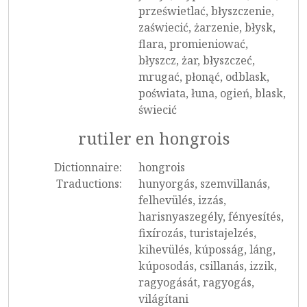
prześwietlać, błyszczenie,
zaświecić, żarzenie, błysk,
flara, promieniować,
błyszcz, żar, błyszczeć,
mrugać, płonąć, odblask,
poświata, łuna, ogień, blask,
świecić
rutiler en hongrois
Dictionnaire:
hongrois
Traductions:
hunyorgás, szemvillanás,
felhevülés, izzás,
harisnyaszegély, fényesítés,
fixírozás, turistajelzés,
kihevülés, kúposság, láng,
kúposodás, csillanás, izzik,
ragyogását, ragyogás,
világítani