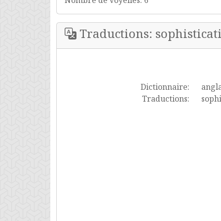
Nombre de voyelles: 6
Traductions: sophisticat
Dictionnaire:
angla
Traductions:
sophi