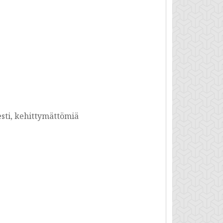
esti, kehittymättömiä