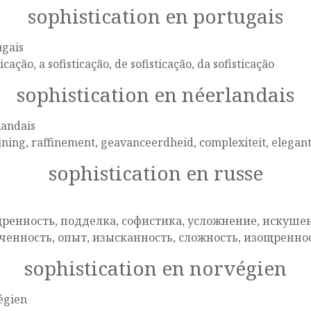
sophistication en portugais
ugais
ticação, a sofisticação, de sofisticação, da sofisticação
sophistication en néerlandais
landais
jning, raffinement, geavanceerdheid, complexiteit, elegant
sophistication en russe
e
ренность, подделка, софистика, усложнение, искушен
ченность, опыт, изысканность, сложность, изощренно
sophistication en norvégien
égien