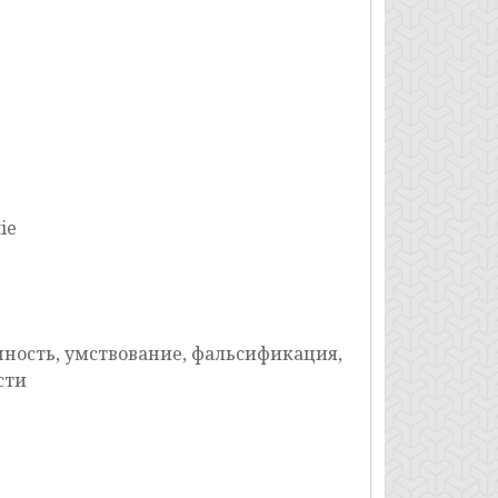
ie
ность, умствование, фальсификация,
сти