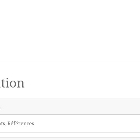
ation
n
nts, Références