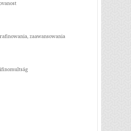
covanost
wyrafinowania, zaawansowania
kifinomultság