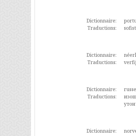
Dictionnaire:
port
Traductions:
sofis
Dictionnaire:
néer
Traductions:
verfi
Dictionnaire:
russ
Traductions:
изощ
утон
Dictionnaire:
norv