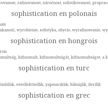
vovanost, rafinovanost, náročnost, sofistikovanost, propra
sophistication en polonais
ais
ukaność, wyrobienie, sofistyka, obycie, wyrafinowanie, 
sophistication en hongrois
rois
omultság, kifinomult, kifinomultságát, kifinomultságot, a 
sophistication en turc
önlülük, entellektüellik, yapmacıklık, bilmişlik, ilerilik
sophistication en grec