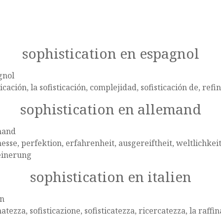
sophistication en espagnol
gnol
ticación, la sofisticación, complejidad, sofisticación de, ref
sophistication en allemand
mand
nesse, perfektion, erfahrenheit, ausgereiftheit, weltlichkeit
einerung
sophistication en italien
en
natezza, sofisticazione, sofisticatezza, ricercatezza, la raffi