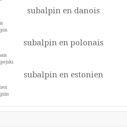
subalpin en danois
is
lpin
subalpin en polonais
ais
pejski
subalpin en estonien
nien
piin