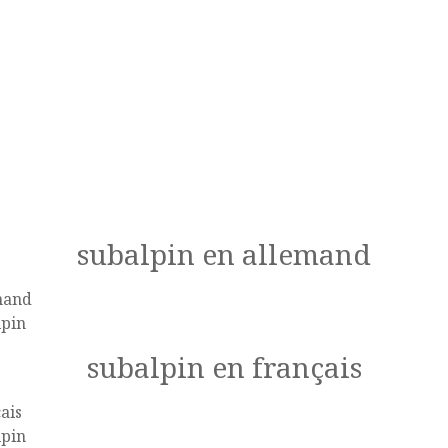
subalpin en allemand
mand
lpin
subalpin en français
ais
lpin