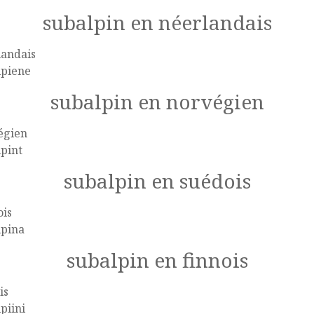
subalpin en néerlandais
landais
lpiene
subalpin en norvégien
égien
pint
subalpin en suédois
ois
lpina
subalpin en finnois
is
piini