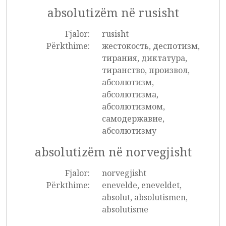
absolutizëm në rusisht
Fjalor:
rusisht
Përkthime:
жестокость, деспотизм,
тирания, диктатура,
тиранство, произвол,
абсолютизм,
абсолютизма,
абсолютизмом,
самодержавие,
абсолютизму
absolutizëm në norvegjisht
Fjalor:
norvegjisht
Përkthime:
enevelde, eneveldet,
absolut, absolutismen,
absolutisme