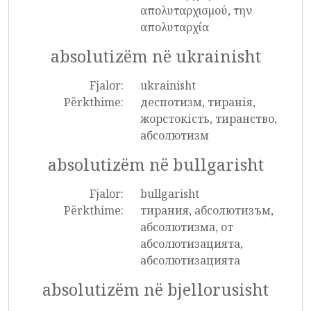
απολυταρχισμού, την
απολυταρχία
absolutizëm në ukrainisht
Fjalor:
ukrainisht
Përkthime:
деспотизм, тиранія,
жорстокість, тиранство,
абсолютизм
absolutizëm në bullgarisht
Fjalor:
bullgarisht
Përkthime:
тирания, абсолютизъм,
абсолютизма, от
абсолютизацията,
абсолютизацията
absolutizëm në bjellorusisht