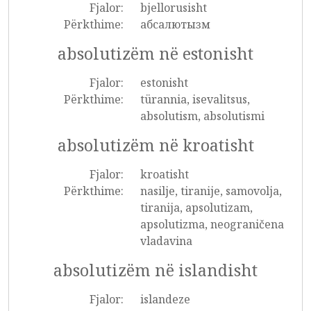
Fjalor:
bjellorusisht
Përkthime:
абсалютызм
absolutizëm në estonisht
Fjalor:
estonisht
Përkthime:
türannia, isevalitsus,
absolutism, absolutismi
absolutizëm në kroatisht
Fjalor:
kroatisht
Përkthime:
nasilje, tiranije, samovolja,
tiranija, apsolutizam,
apsolutizma, neograničena
vladavina
absolutizëm në islandisht
Fjalor:
islandeze