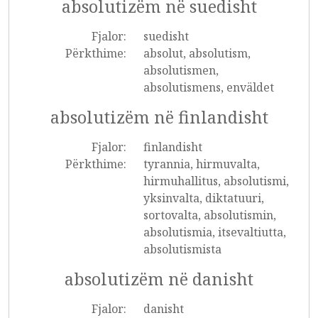
absolutizëm në suedisht
Fjalor:
suedisht
Përkthime:
absolut, absolutism,
absolutismen,
absolutismens, enväldet
absolutizëm në finlandisht
Fjalor:
finlandisht
Përkthime:
tyrannia, hirmuvalta,
hirmuhallitus, absolutismi,
yksinvalta, diktatuuri,
sortovalta, absolutismin,
absolutismia, itsevaltiutta,
absolutismista
absolutizëm në danisht
Fjalor:
danisht