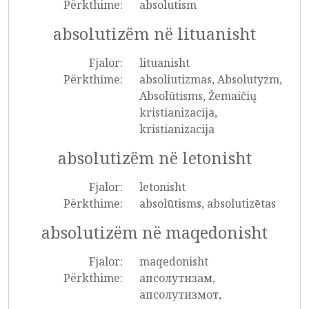
Përkthime:
absolutism
absolutizëm në lituanisht
Fjalor:
lituanisht
Përkthime:
absoliutizmas, Absolutyzm,
Absolūtisms, Žemaičių
kristianizacija,
kristianizacija
absolutizëm në letonisht
Fjalor:
letonisht
Përkthime:
absolūtisms, absolutizētas
absolutizëm në maqedonisht
Fjalor:
maqedonisht
Përkthime:
апсолутизам,
апсолутизмот,