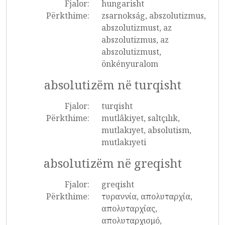
Fjalor:
hungarisht
Përkthime:
zsarnokság, abszolutizmus,
abszolutizmust, az
abszolutizmus, az
abszolutizmust,
önkényuralom
absolutizëm në turqisht
Fjalor:
turqisht
Përkthime:
mutlâkiyet, saltçılık,
mutlakıyet, absolutism,
mutlakıyeti
absolutizëm në greqisht
Fjalor:
greqisht
Përkthime:
τυραννία, απολυταρχία,
απολυταρχίας,
απολυταρχισμό,