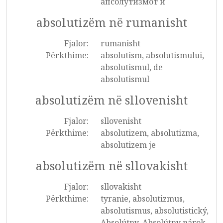
апсолутизмот и
absolutizëm në rumanisht
Fjalor:
rumanisht
Përkthime:
absolutism, absolutismului,
absolutismul, de
absolutismul
absolutizëm në sllovenisht
Fjalor:
sllovenisht
Përkthime:
absolutizem, absolutizma,
absolutizem je
absolutizëm në sllovakisht
Fjalor:
sllovakisht
Përkthime:
tyranie, absolutizmus,
absolutismus, absolutistický,
Absolútny, Absolútny nárok