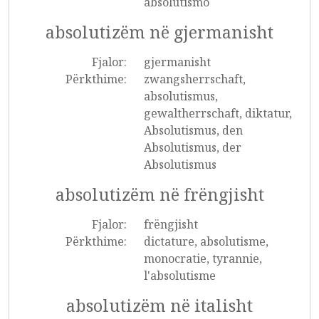
absolutismo
absolutizëm në gjermanisht
Fjalor:
gjermanisht
Përkthime:
zwangsherrschaft,
absolutismus,
gewaltherrschaft, diktatur,
Absolutismus, den
Absolutismus, der
Absolutismus
absolutizëm në frëngjisht
Fjalor:
frëngjisht
Përkthime:
dictature, absolutisme,
monocratie, tyrannie,
l'absolutisme
absolutizëm në italisht