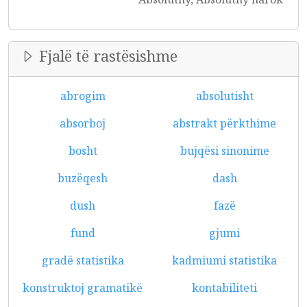
Fjalë të rastësishme
abrogim
absolutisht
absorboj
abstrakt përkthime
bosht
bujqësi sinonime
buzëqesh
dash
dush
fazë
fund
gjumi
gradë statistika
kadmiumi statistika
konstruktoj gramatikë
kontabiliteti