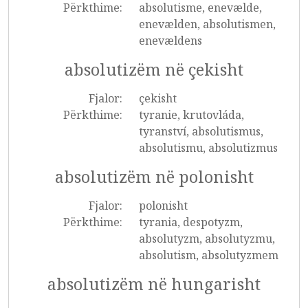
Përkthime:
absolutisme, enevælde,
enevælden, absolutismen,
enevældens
absolutizëm në çekisht
Fjalor:
çekisht
Përkthime:
tyranie, krutovláda,
tyranství, absolutismus,
absolutismu, absolutizmus
absolutizëm në polonisht
Fjalor:
polonisht
Përkthime:
tyrania, despotyzm,
absolutyzm, absolutyzmu,
absolutism, absolutyzmem
absolutizëm në hungarisht