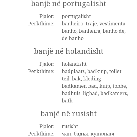
banjë në portugalisht
Fjalor:
portugalisht
Përkthime:
banheiro, traje, vestimenta,
banho, banheira, banho de,
de banho
banjë në holandisht
Fjalor:
holandisht
Përkthime:
badplaats, badkuip, toilet,
teil, bak, kleding,
badkamer, bad, kuip, tobbe,
badhuis, ligbad, badkamers,
bath
banjë në rusisht
Fjalor:
rusisht
Përkthime:
чан, бадья, купальня,