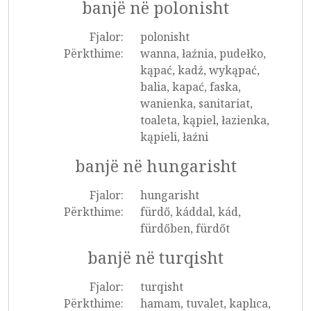
banjë në polonisht
Fjalor:
polonisht
Përkthime:
wanna, łaźnia, pudełko,
kąpać, kadź, wykąpać,
balia, kapać, faska,
wanienka, sanitariat,
toaleta, kąpiel, łazienka,
kąpieli, łaźni
banjë në hungarisht
Fjalor:
hungarisht
Përkthime:
fürdő, káddal, kád,
fürdőben, fürdőt
banjë në turqisht
Fjalor:
turqisht
Përkthime:
hamam, tuvalet, kaplıca,