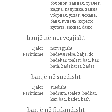
бочонок, ванная, туалет,
кадка, кадушка, ванна,
уборная, ушат, лохань,
баня, купель, корыто,
купать, ванны, баню
banjë në norvegjisht
Fjalor:
norvegjisht
Përkthime:
badeværelse, balje, do,
badekar, toalett, bad, kar,
bath, badekaret, badet
banjë në suedisht
Fjalor:
suedisht
Përkthime:
badrum, toalett, badkar,
kar, bad, badet, bath
banjë në finlandisht