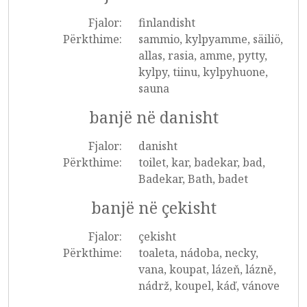
Fjalor:
finlandisht
Përkthime:
sammio, kylpyamme, säiliö,
allas, rasia, amme, pytty,
kylpy, tiinu, kylpyhuone,
sauna
banjë në danisht
Fjalor:
danisht
Përkthime:
toilet, kar, badekar, bad,
Badekar, Bath, badet
banjë në çekisht
Fjalor:
çekisht
Përkthime:
toaleta, nádoba, necky,
vana, koupat, lázeň, lázně,
nádrž, koupel, káď, vánove