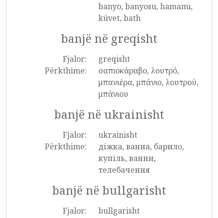
banyo, banyosu, hamamı,
küvet, bath
banjë në greqisht
Fjalor:
greqisht
Përkthime:
σαπιοκάραβο, λουτρό,
μπανιέρα, μπάνιο, λουτρού,
μπάνιου
banjë në ukrainisht
Fjalor:
ukrainisht
Përkthime:
діжка, ванна, барило,
купіль, ванни,
телебачення
banjë në bullgarisht
Fjalor:
bullgarisht