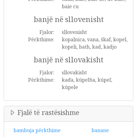
baie cu
banjë në sllovenisht
Fjalor:
sllovenisht
Përkthime:
kopalnica, vana, škaf, kopel,
kopeli, bath, kad, kadjo
banjë në sllovakisht
Fjalor:
sllovakisht
Përkthime:
kaďa, kúpeľňa, kúpeľ,
kúpele
Fjalë të rastësishme
bambuja përkthime
banane