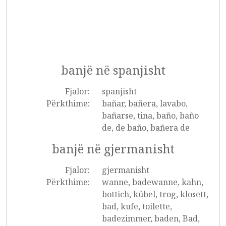
banjë në spanjisht
Fjalor:
spanjisht
Përkthime:
bañar, bañera, lavabo,
bañarse, tina, baño, baño
de, de baño, bañera de
banjë në gjermanisht
Fjalor:
gjermanisht
Përkthime:
wanne, badewanne, kahn,
bottich, kübel, trog, klosett,
bad, kufe, toilette,
badezimmer, baden, Bad,