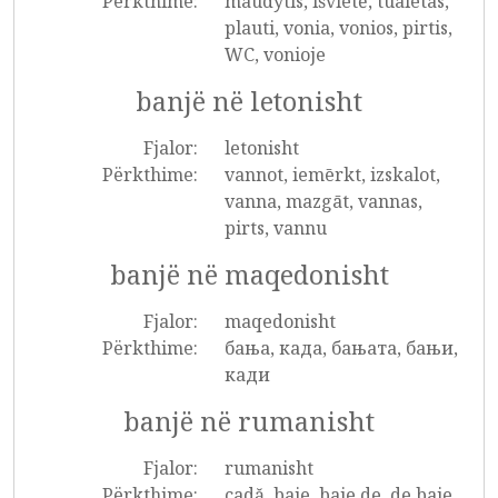
Përkthime:
maudytis, išvietė, tualetas,
plauti, vonia, vonios, pirtis,
WC, vonioje
banjë në letonisht
Fjalor:
letonisht
Përkthime:
vannot, iemērkt, izskalot,
vanna, mazgāt, vannas,
pirts, vannu
banjë në maqedonisht
Fjalor:
maqedonisht
Përkthime:
бања, када, бањата, бањи,
кади
banjë në rumanisht
Fjalor:
rumanisht
Përkthime:
cadă, baie, baie de, de baie,