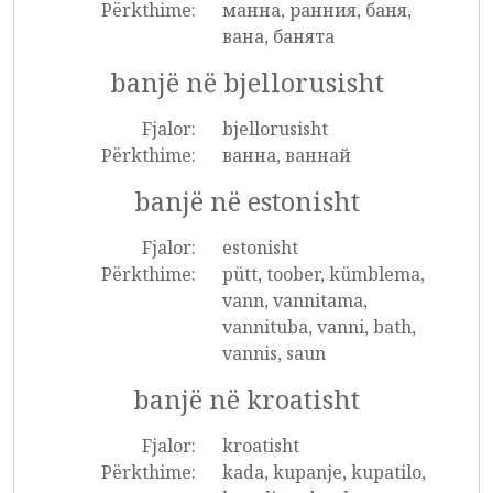
Përkthime:
манна, ранния, баня,
вана, банята
banjë në bjellorusisht
Fjalor:
bjellorusisht
Përkthime:
ванна, ваннай
banjë në estonisht
Fjalor:
estonisht
Përkthime:
pütt, toober, kümblema,
vann, vannitama,
vannituba, vanni, bath,
vannis, saun
banjë në kroatisht
Fjalor:
kroatisht
Përkthime:
kada, kupanje, kupatilo,