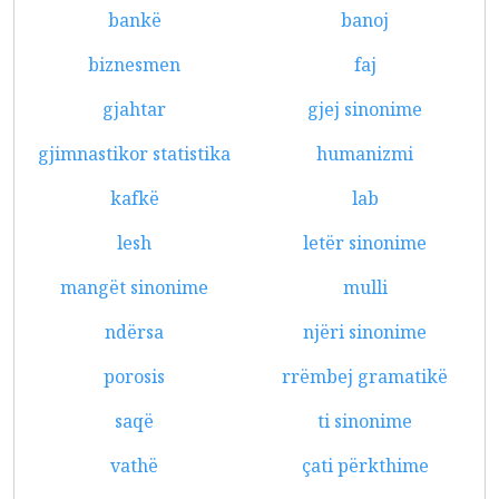
bankë
banoj
biznesmen
faj
gjahtar
gjej sinonime
gjimnastikor statistika
humanizmi
kafkë
lab
lesh
letër sinonime
mangët sinonime
mulli
ndërsa
njëri sinonime
porosis
rrëmbej gramatikë
saqë
ti sinonime
vathë
çati përkthime