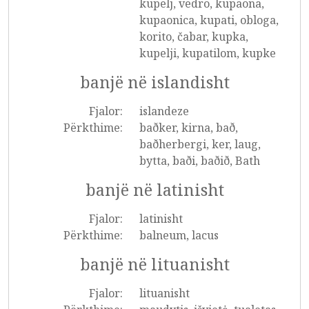
kupelj, vedro, kupaona,
kupaonica, kupati, obloga,
korito, čabar, kupka,
kupelji, kupatilom, kupke
banjë në islandisht
Fjalor:
islandeze
Përkthime:
baðker, kirna, bað,
baðherbergi, ker, laug,
bytta, baði, baðið, Bath
banjë në latinisht
Fjalor:
latinisht
Përkthime:
balneum, lacus
banjë në lituanisht
Fjalor:
lituanisht