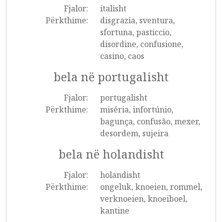
Fjalor:
italisht
Përkthime:
disgrazia, sventura,
sfortuna, pasticcio,
disordine, confusione,
casino, caos
bela në portugalisht
Fjalor:
portugalisht
Përkthime:
miséria, infortúnio,
bagunça, confusão, mexer,
desordem, sujeira
bela në holandisht
Fjalor:
holandisht
Përkthime:
ongeluk, knoeien, rommel,
verknoeien, knoeiboel,
kantine