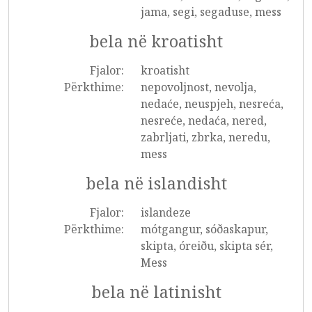
jama, segi, segaduse, mess
bela në kroatisht
Fjalor:
kroatisht
Përkthime:
nepovoljnost, nevolja,
nedaće, neuspjeh, nesreća,
nesreće, nedaća, nered,
zabrljati, zbrka, neredu,
mess
bela në islandisht
Fjalor:
islandeze
Përkthime:
mótgangur, sóðaskapur,
skipta, óreiðu, skipta sér,
Mess
bela në latinisht