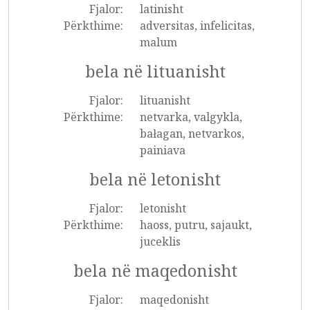
Fjalor:
latinisht
Përkthime:
adversitas, infelicitas,
malum
bela në lituanisht
Fjalor:
lituanisht
Përkthime:
netvarka, valgykla,
bałagan, netvarkos,
painiava
bela në letonisht
Fjalor:
letonisht
Përkthime:
haoss, putru, sajaukt,
juceklis
bela në maqedonisht
Fjalor:
maqedonisht