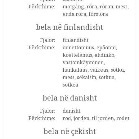
Përkthime:
motgång, röra, röran, mess,
enda röra, förstöra
bela në finlandisht
Fjalor:
finlandisht
Përkthime:
onnettomuus, epäonni,
koettelemus, ahdinko,
vastoinkäyminen,
hankaluus, vaikeus, sotku,
mess, sekaisin, sotkua,
sotkea
bela në danisht
Fjalor:
danisht
Përkthime:
rod, jorden, til jorden, rodet
bela në çekisht