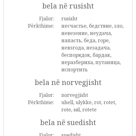
bela në rusisht
Fjalor:
rusisht
Përkthime:
несчастье, бедствие, зло,
невезение, неудача,
напасть, беда, горе,
невзгода, незадача,
беспорядок, бардак,
неразбериха, путаница,
испортить
bela në norvegjisht
Fjalor:
norvegjisht
Përkthime:
uhell, ulykke, rot, rotet,
rote, søl, rotete
bela në suedisht
Fjalor:
suedisht