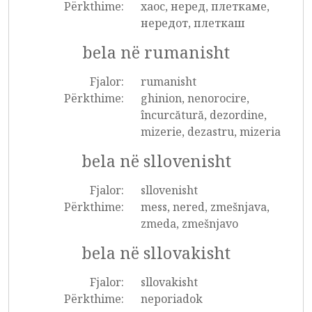
Përkthime:
хаос, неред, плеткаме,
нередот, плеткаш
bela në rumanisht
Fjalor:
rumanisht
Përkthime:
ghinion, nenorocire,
încurcătură, dezordine,
mizerie, dezastru, mizeria
bela në sllovenisht
Fjalor:
sllovenisht
Përkthime:
mess, nered, zmešnjava,
zmeda, zmešnjavo
bela në sllovakisht
Fjalor:
sllovakisht
Përkthime:
neporiadok