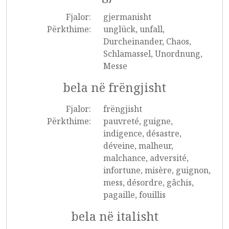
Fjalor:
gjermanisht
Përkthime:
unglück, unfall,
Durcheinander, Chaos,
Schlamassel, Unordnung,
Messe
bela në frëngjisht
Fjalor:
frëngjisht
Përkthime:
pauvreté, guigne,
indigence, désastre,
déveine, malheur,
malchance, adversité,
infortune, misère, guignon,
mess, désordre, gâchis,
pagaille, fouillis
bela në italisht