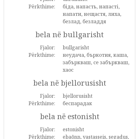
Përkthime:
біда, напасть, напасті,
напати, нещастя, лиха,
безлад, безладдя
bela në bullgarisht
Fjalor:
bullgarisht
Përkthime:
неудача, бъркотия, каша,
забъркваш, се забъркваш,
хаос
bela në bjellorusisht
Fjalor:
bjellorusisht
Përkthime:
беспарадак
bela në estonisht
Fjalor:
estonisht
Përkthime:
ebaõnn, vastasseis, segadus,