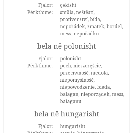
Fjalor:
çekisht
Përkthime:
smůla, neštěstí,
protivenství, bída,
nepořádek, zmatek, bordel,
mess, nepořádku
bela në polonisht
Fjalor:
polonisht
Përkthime:
pech, nieszczęście,
przeciwność, niedola,
niepomyślność,
niepowodzenie, bieda,
bałagan, nieporządek, mess,
bałaganu
bela në hungarisht
Fjalor:
hungarisht