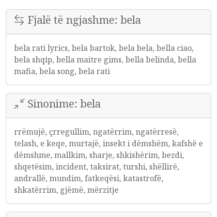
Fjalë të ngjashme: bela
bela rati lyrics, bela bartok, bela bela, bella ciao,
bela shqip, bella maitre gims, bella belinda, bella
mafia, bela song, bela rati
Sinonime: bela
rrëmujë, çrregullim, ngatërrim, ngatërresë,
telash, e keqe, murtajë, insekt i dëmshëm, kafshë e
dëmshme, mallkim, sharje, shkishërim, bezdi,
shqetësim, incident, taksirat, turshi, shëllirë,
andrallë, mundim, fatkeqësi, katastrofë,
shkatërrim, gjëmë, mërzitje