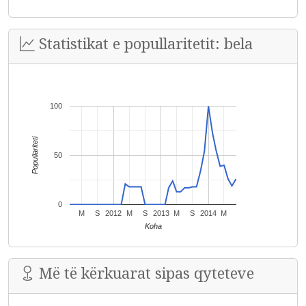
Statistikat e popullaritetit: bela
100
Popullariteti
50
0
M
S
2012
M
S
2013
M
S
2014
M
Koha
Më të kërkuarat sipas qyteteve