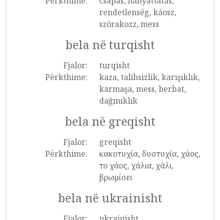
Përkthime:
csapás, hányattatás,
rendetlenség, káosz,
szórakozz, mess
bela në turqisht
Fjalor:
turqisht
Përkthime:
kaza, talihsizlik, karışıklık,
karmaşa, mess, berbat,
dağınıklık
bela në greqisht
Fjalor:
greqisht
Përkthime:
κακοτυχία, δυστυχία, χάος,
το χάος, χάλια, χάλι,
βρωμίσει
bela në ukrainisht
Fjalor:
ukrainisht