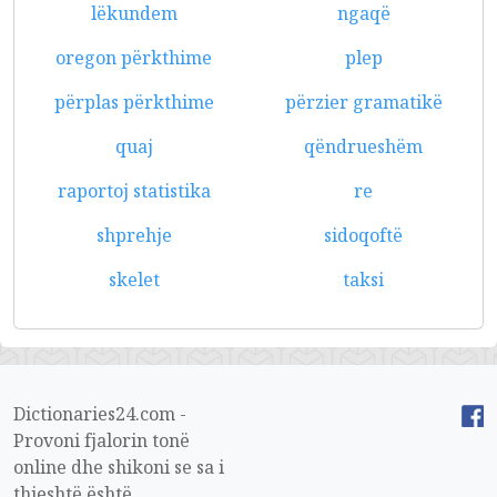
lëkundem
ngaqë
oregon përkthime
plep
përplas përkthime
përzier gramatikë
quaj
qëndrueshëm
raportoj statistika
re
shprehje
sidoqoftë
skelet
taksi
Dictionaries24.com -
Provoni fjalorin tonë
online dhe shikoni se sa i
thjeshtë është.