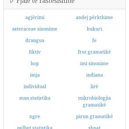
Fjalë të rastësishme
agjërimi
andej përkthime
asteraceae sinonime
bukuri
drangua
fe
fiktiv
frut gramatikë
hop
imi sinonime
imja
indiana
individual
lirë
man statistika
mikrobiologjia
gramatikë
ngre
pirun gramatikë
qelbet statistika
shpat