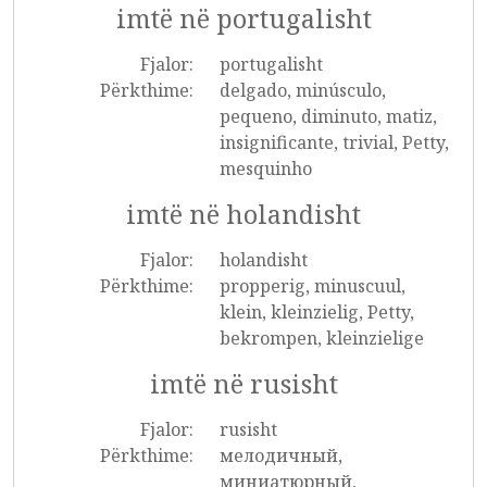
imtë në portugalisht
Fjalor:
portugalisht
Përkthime:
delgado, minúsculo,
pequeno, diminuto, matiz,
insignificante, trivial, Petty,
mesquinho
imtë në holandisht
Fjalor:
holandisht
Përkthime:
propperig, minuscuul,
klein, kleinzielig, Petty,
bekrompen, kleinzielige
imtë në rusisht
Fjalor:
rusisht
Përkthime:
мелодичный,
миниатюрный,