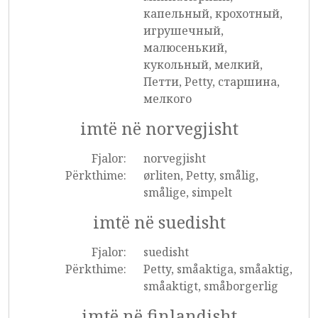
капельный, крохотный,
игрушечный,
малюсенький,
кукольный, мелкий,
Петти, Petty, старшина,
мелкого
imtë në norvegjisht
Fjalor:
norvegjisht
Përkthime:
ørliten, Petty, smålig,
smålige, simpelt
imtë në suedisht
Fjalor:
suedisht
Përkthime:
Petty, småaktiga, småaktig,
småaktigt, småborgerlig
imtë në finlandisht