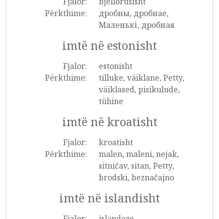
Fjalor:
bjellorusisht
Përkthime:
дробны, дробнае,
Маленькі, дробная
imtë në estonisht
Fjalor:
estonisht
Përkthime:
tilluke, väiklane, Petty,
väiklased, pisikulude,
tühine
imtë në kroatisht
Fjalor:
kroatisht
Përkthime:
malen, maleni, nejak,
sitničav, sitan, Petty,
brodski, beznačajno
imtë në islandisht
Fjalor:
islandeze