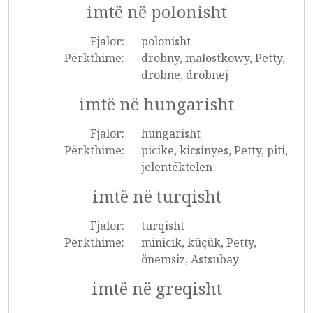
imtë në polonisht
Fjalor:
polonisht
Përkthime:
drobny, małostkowy, Petty,
drobne, drobnej
imtë në hungarisht
Fjalor:
hungarisht
Përkthime:
picike, kicsinyes, Petty, piti,
jelentéktelen
imtë në turqisht
Fjalor:
turqisht
Përkthime:
minicik, küçük, Petty,
önemsiz, Astsubay
imtë në greqisht