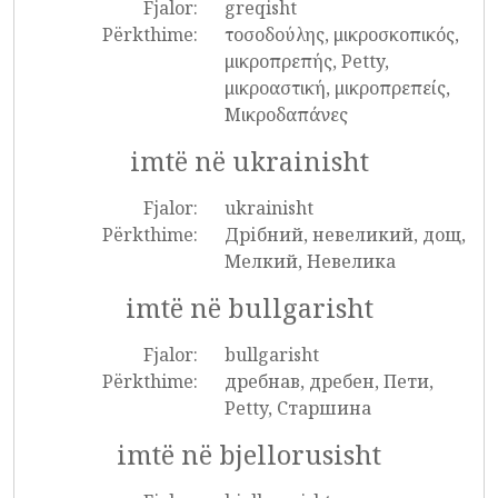
Fjalor:
greqisht
Përkthime:
τοσοδούλης, μικροσκοπικός,
μικροπρεπής, Petty,
μικροαστική, μικροπρεπείς,
Μικροδαπάνες
imtë në ukrainisht
Fjalor:
ukrainisht
Përkthime:
Дрібний, невеликий, дощ,
Мелкий, Невелика
imtë në bullgarisht
Fjalor:
bullgarisht
Përkthime:
дребнав, дребен, Пети,
Petty, Старшина
imtë në bjellorusisht