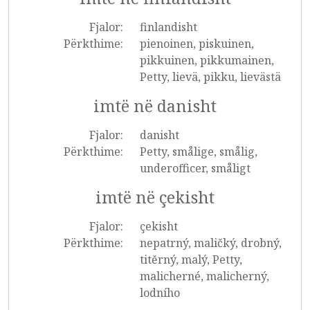
Fjalor:
finlandisht
Përkthime:
pienoinen, piskuinen,
pikkuinen, pikkumainen,
Petty, lievä, pikku, lievästä
imtë në danisht
Fjalor:
danisht
Përkthime:
Petty, smålige, smålig,
underofficer, småligt
imtë në çekisht
Fjalor:
çekisht
Përkthime:
nepatrný, maličký, drobný,
titěrný, malý, Petty,
malicherné, malicherný,
lodního