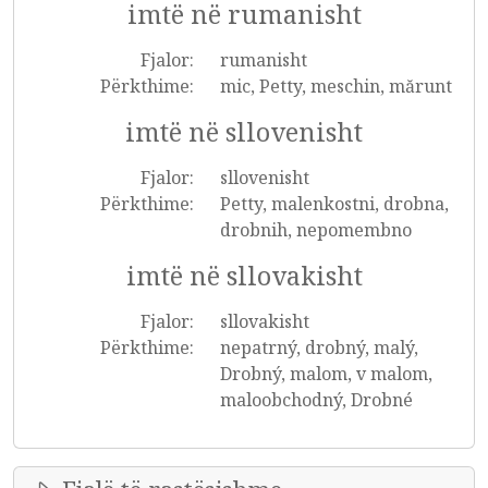
imtë në rumanisht
Fjalor:
rumanisht
Përkthime:
mic, Petty, meschin, mărunt
imtë në sllovenisht
Fjalor:
sllovenisht
Përkthime:
Petty, malenkostni, drobna,
drobnih, nepomembno
imtë në sllovakisht
Fjalor:
sllovakisht
Përkthime:
nepatrný, drobný, malý,
Drobný, malom, v malom,
maloobchodný, Drobné