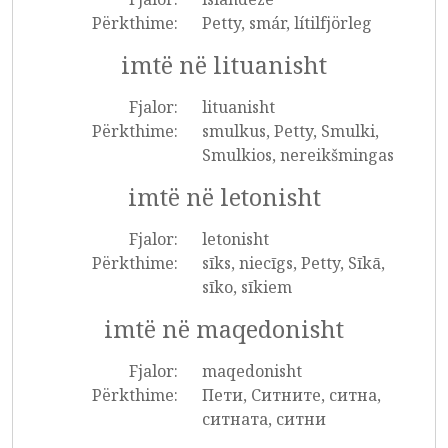
Përkthime:
Petty, smár, lítilfjörleg
imtë në lituanisht
Fjalor:
lituanisht
Përkthime:
smulkus, Petty, Smulki,
Smulkios, nereikšmingas
imtë në letonisht
Fjalor:
letonisht
Përkthime:
sīks, niecīgs, Petty, Sīkā,
sīko, sīkiem
imtë në maqedonisht
Fjalor:
maqedonisht
Përkthime:
Пети, Ситните, ситна,
ситната, ситни