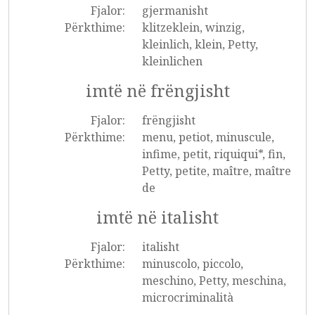
Fjalor:
gjermanisht
Përkthime:
klitzeklein, winzig,
kleinlich, klein, Petty,
kleinlichen
imtë në frëngjisht
Fjalor:
frëngjisht
Përkthime:
menu, petiot, minuscule,
infime, petit, riquiqui*, fin,
Petty, petite, maître, maître
de
imtë në italisht
Fjalor:
italisht
Përkthime:
minuscolo, piccolo,
meschino, Petty, meschina,
microcriminalità