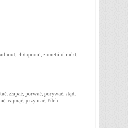
opadnout, chňapnout, zametání, mést,
ać, złapać, porwać, porywać, stąd,
ać, capnąć, przyorać, Filch