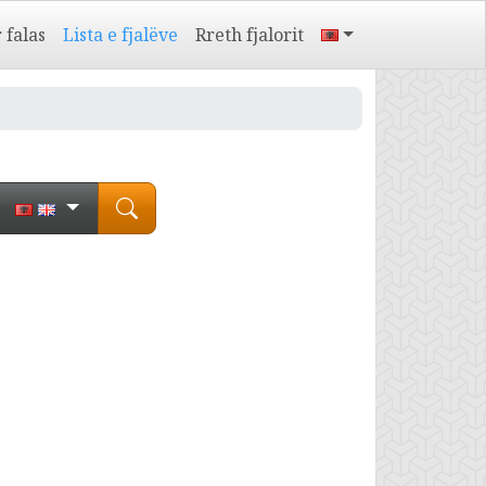
 falas
Lista e fjalëve
Rreth fjalorit