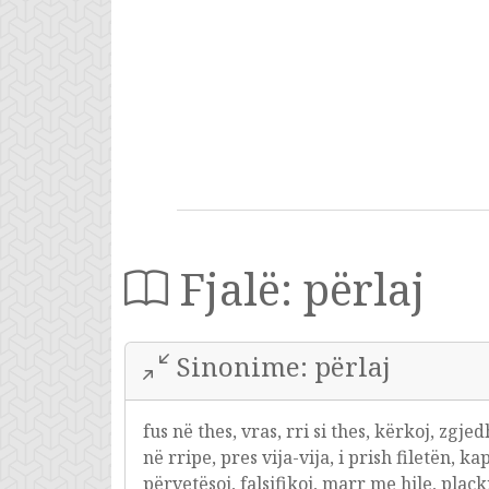
Fjalë: përlaj
Sinonime: përlaj
fus në thes, vras, rri si thes, kërkoj, zgje
në rripe, pres vija-vija, i prish filetën, 
përvetësoj, falsifikoj, marr me hile, pla