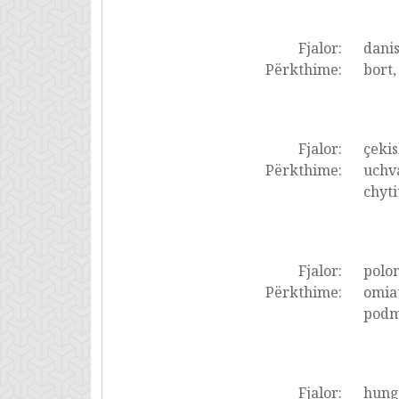
Fjalor:
dani
Përkthime:
bort,
Fjalor:
çekis
Përkthime:
uchvá
chyti
Fjalor:
polon
Përkthime:
omiat
podmi
Fjalor:
hung