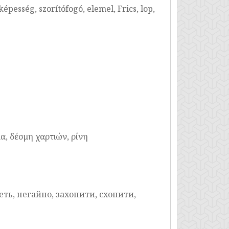
pesség, szorítófogó, elemel, Frics, lop,
α, δέσμη χαρτιών, ρίνη
еть, негайно, захопити, схопити,