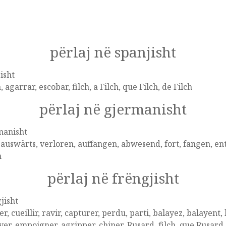
përlaj në spanjisht
isht
, agarrar, escobar, filch, a Filch, que Filch, de Filch
përlaj në gjermanisht
manisht
auswärts, verloren, auffangen, abwesend, fort, fangen, entf
n
përlaj në frëngjisht
jisht
r, cueillir, ravir, capturer, perdu, parti, balayez, balayent, 
ver, empoigner, agripper, chiper, Rusard, filch, que Rusard