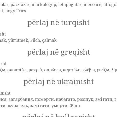
lás, pásztázás, markológép, letapogatás, messzire, átfogóké
et, hogy Frics
përlaj në turqisht
sht
ak, yürütmek, Filch, çalmak
përlaj në greqisht
isht
ω, σκουπίζω, μακριά, σαρώνω, καμπύλη, κλέβω, ρινίζω, λίμ
përlaj në ukrainisht
nisht
ися, загарбання, померти, набагато, розшук, змітати, г
ти, журавель, замітати, умерти, Філч