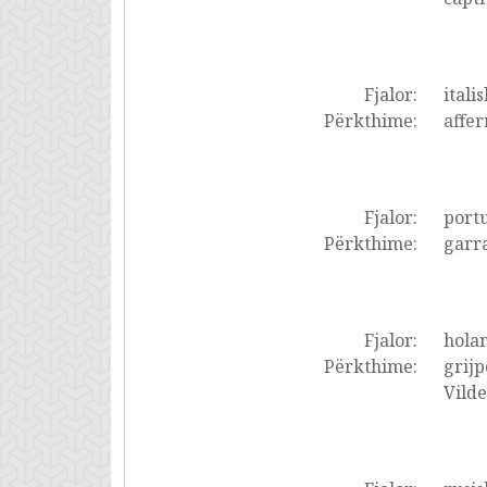
Fjalor:
italis
Përkthime:
affer
Fjalor:
portu
Përkthime:
garra
Fjalor:
holan
Përkthime:
grijp
Vilde