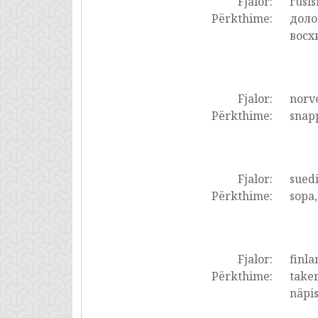
Fjalor:
rusis
Përkthime:
доло
восх
Fjalor:
norve
Përkthime:
snapp
Fjalor:
suedi
Përkthime:
sopa,
Fjalor:
finla
Përkthime:
taker
näpi