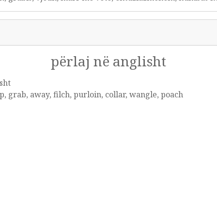
përlaj në anglisht
sht
, grab, away, filch, purloin, collar, wangle, poach