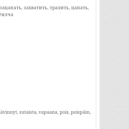
 зацапать, захватить, тралить, цапать,
 Филча
hävinnyt, sutaista, vapaana, pois, poispäin,