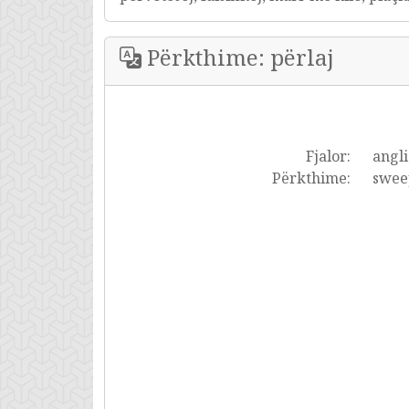
Përkthime: përlaj
Fjalor:
angli
Përkthime:
sweep