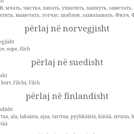
ht
й, мчать, чистка, хапать, ухватить, хапнуть, заметать,
итить, выметать, тотчас, шаблон, захватывать, Филч,
përlaj në norvegjisht
gjisht
e, sope, filch
përlaj në suedisht
sht
 bort, Filchs, Filch
përlaj në finlandisht
ndisht
tua, ala, lakaista, ajaa, tarttua, pyyhkäistä, kiitää, sivuun, 
stää