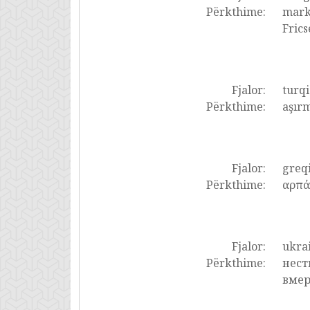
Përkthime:
marko
Frics
Fjalor:
turqi
Përkthime:
aşırm
Fjalor:
greq
Përkthime:
αρπάζ
Fjalor:
ukrai
Përkthime:
нест
вмер