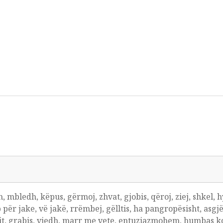
dh, mbledh, këpus, gërmoj, zhvat, gjobis, qëroj, ziej, shkel, 
kap për jake, vë jakë, rrëmbej, gëlltis, ha pangropësisht, asgj
çkit, grabis, vjedh, marr me vete, entuziazmohem, humbas k