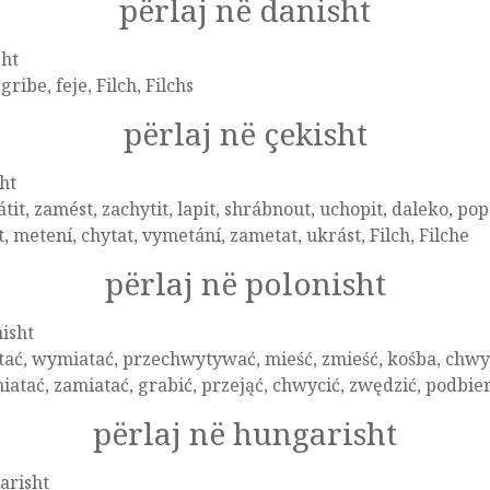
përlaj në danisht
sht
 gribe, feje, Filch, Filchs
përlaj në çekisht
ht
tit, zamést, zachytit, lapit, shrábnout, uchopit, daleko, p
t, metení, chytat, vymetání, zametat, ukrást, Filch, Filche
përlaj në polonisht
isht
ać, wymiatać, przechwytywać, mieść, zmieść, kośba, chwyt
atać, zamiatać, grabić, przejąć, chwycić, zwędzić, podbier
përlaj në hungarisht
arisht