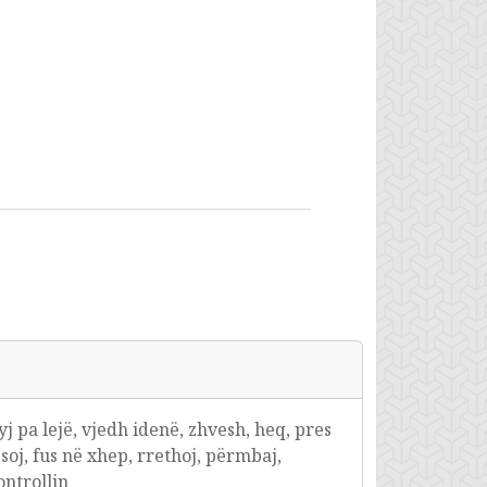
hyj pa lejë, vjedh idenë, zhvesh, heq, pres
ësoj, fus në xhep, rrethoj, përmbaj,
ontrollin