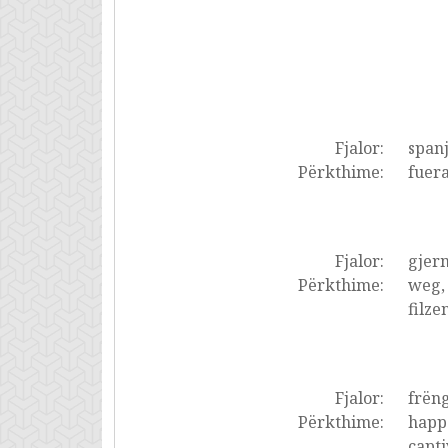
Fjalor:
spanj
Përkthime:
fuera
Fjalor:
gjer
Përkthime:
weg, 
filze
Fjalor:
frëng
Përkthime:
happe
capti