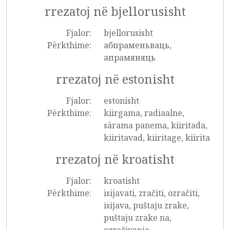
rrezatoj në bjellorusisht
Fjalor:
bjellorusisht
Përkthime:
абпраменьваць,
апрамяняць
rrezatoj në estonisht
Fjalor:
estonisht
Përkthime:
kiirgama, radiaalne,
särama panema, kiiritada,
kiiritavad, kiiritage, kiirita
rrezatoj në kroatisht
Fjalor:
kroatisht
Përkthime:
isijavati, zračiti, ozračiti,
isijava, puštaju zrake,
puštaju zrake na,