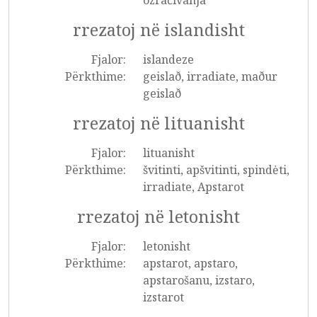
ozračivanja
rrezatoj në islandisht
Fjalor:
islandeze
Përkthime:
geislað, irradiate, maður
geislað
rrezatoj në lituanisht
Fjalor:
lituanisht
Përkthime:
švitinti, apšvitinti, spindėti,
irradiate, Apstarot
rrezatoj në letonisht
Fjalor:
letonisht
Përkthime:
apstarot, apstaro,
apstarošanu, izstaro,
izstarot