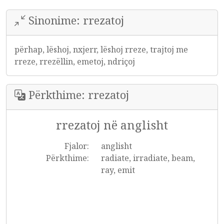
Sinonime: rrezatoj
përhap, lëshoj, nxjerr, lëshoj rreze, trajtoj me
rreze, rrezëllin, emetoj, ndriçoj
Përkthime: rrezatoj
rrezatoj në anglisht
Fjalor:
anglisht
Përkthime:
radiate, irradiate, beam,
ray, emit