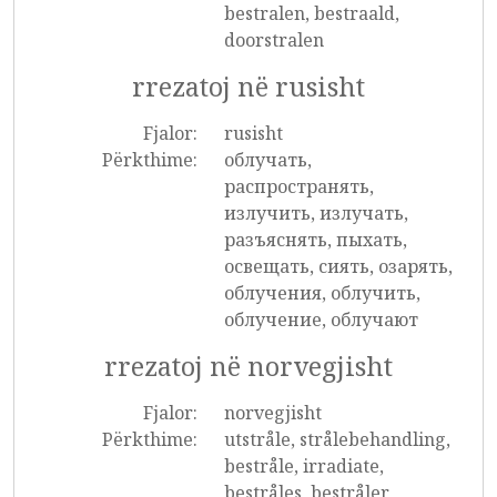
bestralen, bestraald,
doorstralen
rrezatoj në rusisht
Fjalor:
rusisht
Përkthime:
облучать,
распространять,
излучить, излучать,
разъяснять, пыхать,
освещать, сиять, озарять,
облучения, облучить,
облучение, облучают
rrezatoj në norvegjisht
Fjalor:
norvegjisht
Përkthime:
utstråle, strålebehandling,
bestråle, irradiate,
bestråles, bestråler