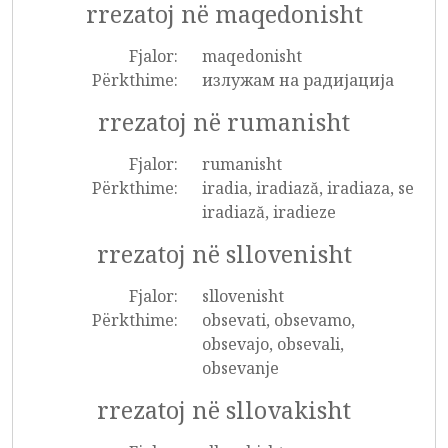
rrezatoj në maqedonisht
Fjalor:
maqedonisht
Përkthime:
излужам на радијација
rrezatoj në rumanisht
Fjalor:
rumanisht
Përkthime:
iradia, iradiază, iradiaza, se
iradiază, iradieze
rrezatoj në sllovenisht
Fjalor:
sllovenisht
Përkthime:
obsevati, obsevamo,
obsevajo, obsevali,
obsevanje
rrezatoj në sllovakisht