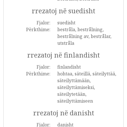
rrezatoj në suedisht
Fjalor:
suedisht
Përkthime:
bestråla, bestrålning,
bestrålning av, bestrålar,
utstråla
rrezatoj në finlandisht
Fjalor:
finlandisht
Përkthime:
hohtaa, säteillä, säteilyttää,
säteilyttämään,
säteilyttämiseksi,
säteilytetään,
säteilyttämiseen
rrezatoj në danisht
Fjalor:
danisht