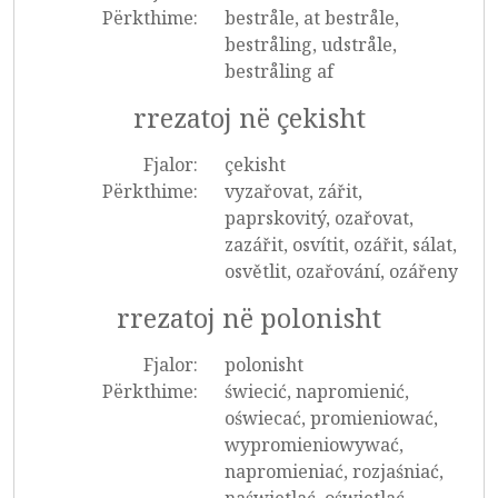
Përkthime:
bestråle, at bestråle,
bestråling, udstråle,
bestråling af
rrezatoj në çekisht
Fjalor:
çekisht
Përkthime:
vyzařovat, zářit,
paprskovitý, ozařovat,
zazářit, osvítit, ozářit, sálat,
osvětlit, ozařování, ozářeny
rrezatoj në polonisht
Fjalor:
polonisht
Përkthime:
świecić, napromienić,
oświecać, promieniować,
wypromieniowywać,
napromieniać, rozjaśniać,