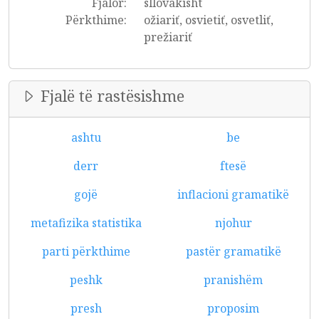
Fjalor:
sllovakisht
Përkthime:
ožiariť, osvietiť, osvetliť,
prežiariť
Fjalë të rastësishme
ashtu
be
derr
ftesë
gojë
inflacioni gramatikë
metafizika statistika
njohur
parti përkthime
pastër gramatikë
peshk
pranishëm
presh
proposim