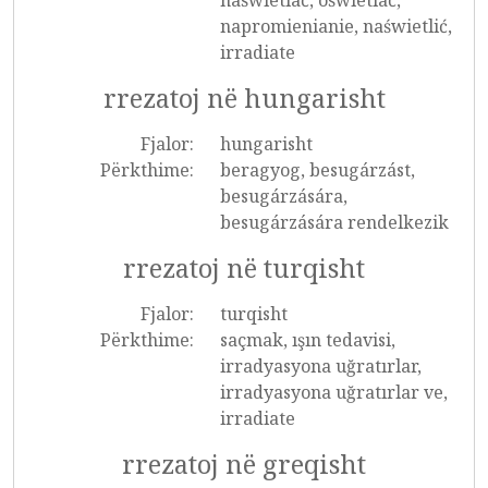
naświetlać, oświetlać,
napromienianie, naświetlić,
irradiate
rrezatoj në hungarisht
Fjalor:
hungarisht
Përkthime:
beragyog, besugárzást,
besugárzására,
besugárzására rendelkezik
rrezatoj në turqisht
Fjalor:
turqisht
Përkthime:
saçmak, ışın tedavisi,
irradyasyona uğratırlar,
irradyasyona uğratırlar ve,
irradiate
rrezatoj në greqisht