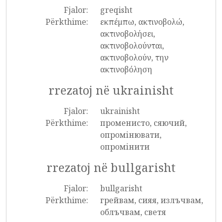
Fjalor:
greqisht
Përkthime:
εκπέμπω, ακτινοβολώ,
ακτινοβολήσει,
ακτινοβολούνται,
ακτινοβολούν, την
ακτινοβόληση
rrezatoj në ukrainisht
Fjalor:
ukrainisht
Përkthime:
променисто, сяючий,
опромінювати,
опромінити
rrezatoj në bullgarisht
Fjalor:
bullgarisht
Përkthime:
грейвам, сияя, излъчвам,
облъчвам, светя