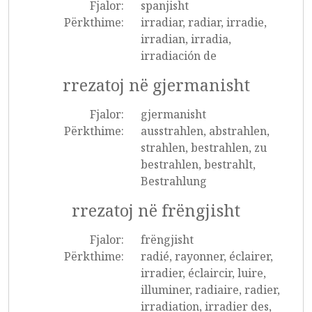
Fjalor:
spanjisht
Përkthime:
irradiar, radiar, irradie,
irradian, irradia,
irradiación de
rrezatoj në gjermanisht
Fjalor:
gjermanisht
Përkthime:
ausstrahlen, abstrahlen,
strahlen, bestrahlen, zu
bestrahlen, bestrahlt,
Bestrahlung
rrezatoj në frëngjisht
Fjalor:
frëngjisht
Përkthime:
radié, rayonner, éclairer,
irradier, éclaircir, luire,
illuminer, radiaire, radier,
irradiation, irradier des,