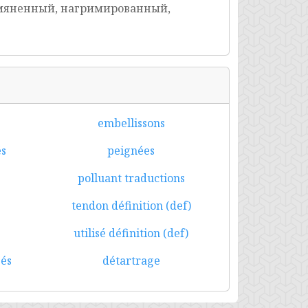
мяненный, нагримированный,
embellissons
és
peignées
polluant traductions
tendon définition (def)
utilisé définition (def)
és
détartrage