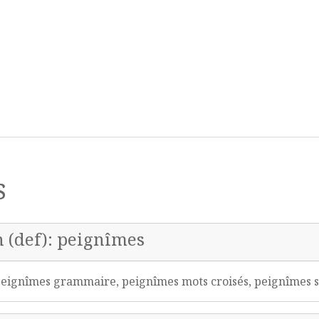
s
n (def): peignîmes
eignîmes grammaire, peignîmes mots croisés, peignîmes s