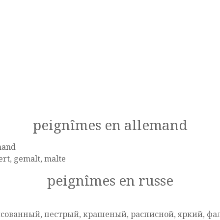
peignîmes en allemand
mand
ert, gemalt, malte
peignîmes en russe
e
сованный, пестрый, крашеный, расписной, яркий, ф