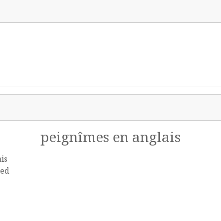
peignîmes en anglais
is
ted