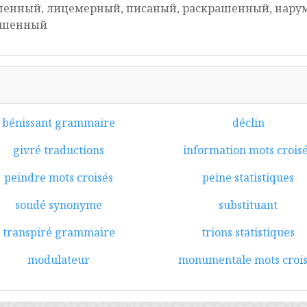
енный, лицемерный, писаный, раскрашенный, нару
ашенный
bénissant grammaire
déclin
givré traductions
information mots crois
peindre mots croisés
peine statistiques
soudé synonyme
substituant
transpiré grammaire
trions statistiques
modulateur
monumentale mots crois