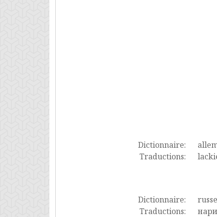
Dictionnaire:
alle
Traductions:
lacki
Dictionnaire:
russ
Traductions:
нари