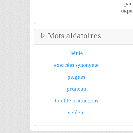
краш
окр
Mots aléatoires
bénie
exercées synonyme
peignés
pruneau
totalité traductions
veulent