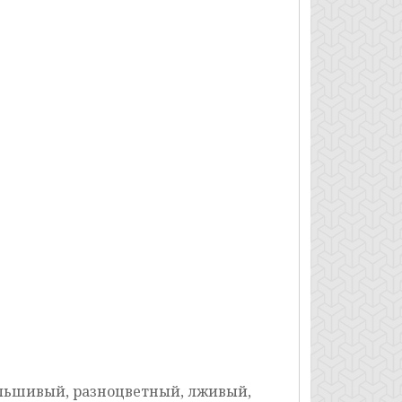
альшивый, разноцветный, лживый,