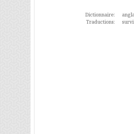
Dictionnaire:
angla
Traductions:
surv