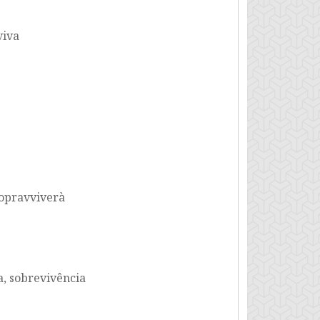
viva
sopravviverà
 a, sobrevivência