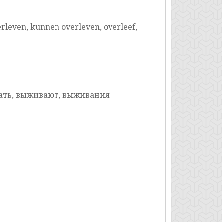
rleven, kunnen overleven, overleef,
жать, выживают, выживания