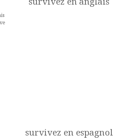
survivez en anglais
is
ive
survivez en espagnol