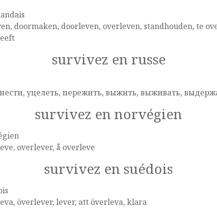
landais
en, doormaken, doorleven, overleven, standhouden, te ove
eeft
survivez en russe
e
нести, уцелеть, пережить, выжить, выживать, выдер
survivez en norvégien
égien
eve, overlever, å overleve
survivez en suédois
ois
eva, överlever, lever, att överleva, klara