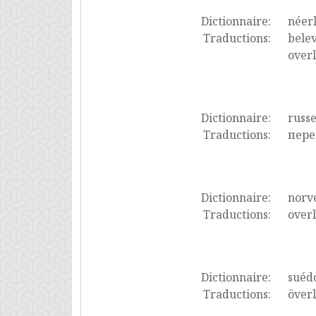
Dictionnaire:
néer
Traductions:
belev
overl
Dictionnaire:
russ
Traductions:
пере
Dictionnaire:
norv
Traductions:
overl
Dictionnaire:
suéd
Traductions:
överl