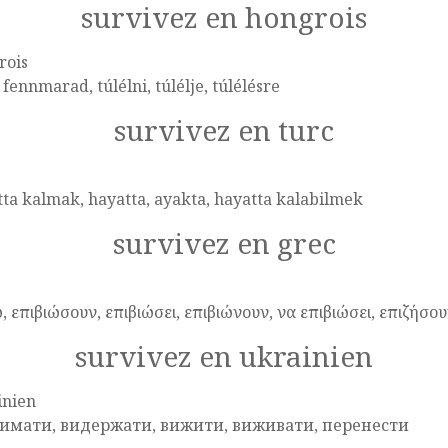
survivez en hongrois
rois
, fennmarad, túlélni, túlélje, túlélésre
survivez en turc
ta kalmak, hayatta, ayakta, hayatta kalabilmek
survivez en grec
, επιβιώσουν, επιβιώσει, επιβιώνουν, να επιβιώσει, επιζήσου
survivez en ukrainien
inien
имати, видержати, вижити, виживати, перенести