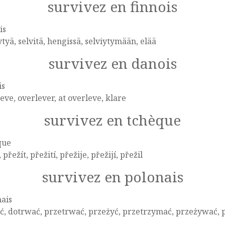
survivez en finnois
is
ytyä, selvitä, hengissä, selviytymään, elää
survivez en danois
is
eve, overlever, at overleve, klare
survivez en tchèque
que
 přežít, přežití, přežije, přežijí, přežil
survivez en polonais
ais
ć, dotrwać, przetrwać, przeżyć, przetrzymać, przeżywać,