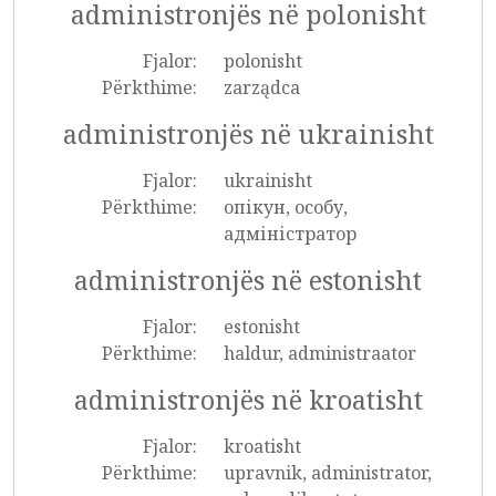
administronjës në polonisht
Fjalor:
polonisht
Përkthime:
zarządca
administronjës në ukrainisht
Fjalor:
ukrainisht
Përkthime:
опікун, особу,
адміністратор
administronjës në estonisht
Fjalor:
estonisht
Përkthime:
haldur, administraator
administronjës në kroatisht
Fjalor:
kroatisht
Përkthime:
upravnik, administrator,