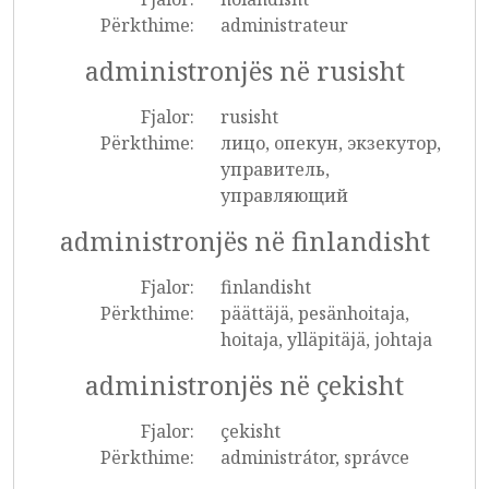
Përkthime:
administrateur
administronjës në rusisht
Fjalor:
rusisht
Përkthime:
лицо, опекун, экзекутор,
управитель,
управляющий
administronjës në finlandisht
Fjalor:
finlandisht
Përkthime:
päättäjä, pesänhoitaja,
hoitaja, ylläpitäjä, johtaja
administronjës në çekisht
Fjalor:
çekisht
Përkthime:
administrátor, správce