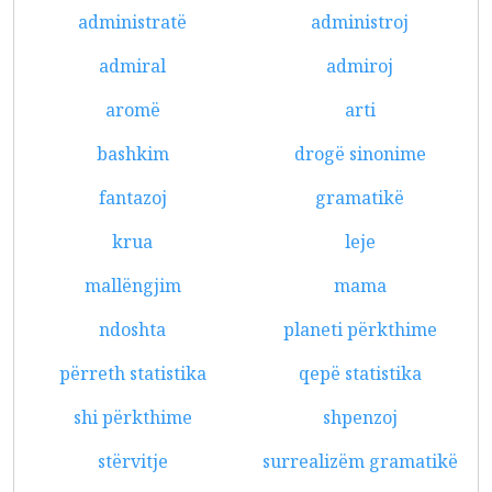
administratë
administroj
admiral
admiroj
aromë
arti
bashkim
drogë sinonime
fantazoj
gramatikë
krua
leje
mallëngjim
mama
ndoshta
planeti përkthime
përreth statistika
qepë statistika
shi përkthime
shpenzoj
stërvitje
surrealizëm gramatikë