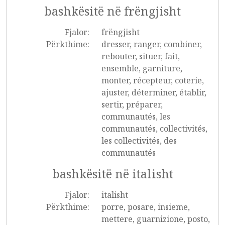
bashkësitë në frëngjisht
Fjalor:
frëngjisht
Përkthime:
dresser, ranger, combiner,
rebouter, situer, fait,
ensemble, garniture,
monter, récepteur, coterie,
ajuster, déterminer, établir,
sertir, préparer,
communautés, les
communautés, collectivités,
les collectivités, des
communautés
bashkësitë në italisht
Fjalor:
italisht
Përkthime:
porre, posare, insieme,
mettere, guarnizione, posto,