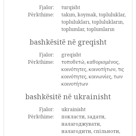
Fjalor:
turqisht
Përkthime:
takım, koymak, topluluklar,
toplulukları, toplulukların,
toplumlar, toplumların
bashkësitë në greqisht
Fjalor:
greqisht
Përkthime:
τοποθετώ, καθορισμένος,
κοινότητες, κοινοτήτων, τις
κοινότητες, κοινωνίες, των
κοινοτήτων
bashkësitë në ukrainisht
Fjalor:
ukrainisht
Përkthime:
покласти, задати,
налагоджувати,
налагодити, спільноти,