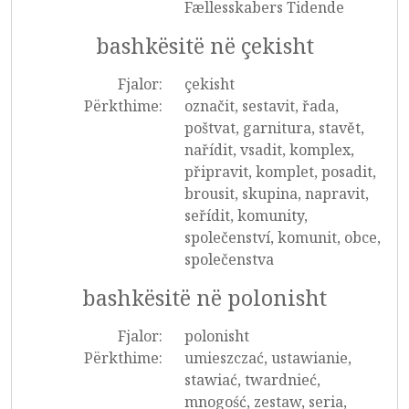
Fællesskabers Tidende
bashkësitë në çekisht
Fjalor:
çekisht
Përkthime:
označit, sestavit, řada,
poštvat, garnitura, stavět,
nařídit, vsadit, komplex,
připravit, komplet, posadit,
brousit, skupina, napravit,
seřídit, komunity,
společenství, komunit, obce,
společenstva
bashkësitë në polonisht
Fjalor:
polonisht
Përkthime:
umieszczać, ustawianie,
stawiać, twardnieć,
mnogość, zestaw, seria,