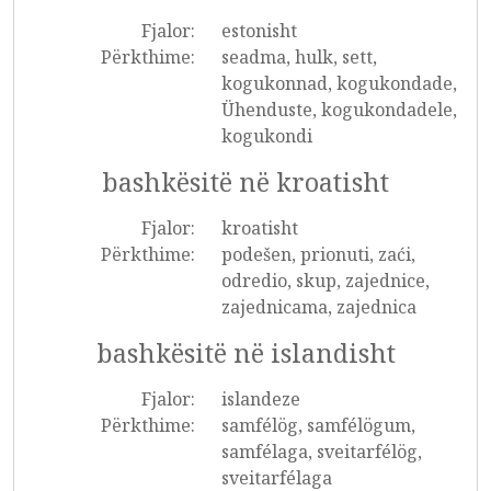
Fjalor:
estonisht
Përkthime:
seadma, hulk, sett,
kogukonnad, kogukondade,
Ühenduste, kogukondadele,
kogukondi
bashkësitë në kroatisht
Fjalor:
kroatisht
Përkthime:
podešen, prionuti, zaći,
odredio, skup, zajednice,
zajednicama, zajednica
bashkësitë në islandisht
Fjalor:
islandeze
Përkthime:
samfélög, samfélögum,
samfélaga, sveitarfélög,
sveitarfélaga