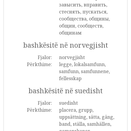
завысить, вправить,
стеснять, пускаться,
сообщества, общины,
общин, сообществ,
общинам
bashkësitë në norvegjisht
Fjalor:
norvegjisht
Përkthime:
legge, lokalsamfunn,
samfunn, samfunnene,
fellesskap
bashkësitë në suedisht
Fjalor:
suedisht
Përkthime:
placera, grupp,
uppsättning, sätta, gäng,
band, ställa, samhällen,