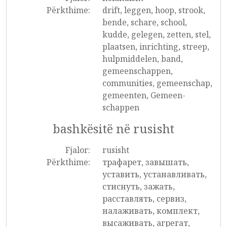
Përkthime:
drift, leggen, hoop, strook,
bende, schare, school,
kudde, gelegen, zetten, stel,
plaatsen, inrichting, streep,
hulpmiddelen, band,
gemeenschappen,
communities, gemeenschap,
gemeenten, Gemeen-
schappen
bashkësitë në rusisht
Fjalor:
rusisht
Përkthime:
трафарет, завышать,
уставить, устанавливать,
стиснуть, зажать,
расставлять, сервиз,
налаживать, комплект,
высаживать, агрегат,