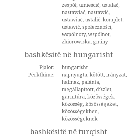
zespół, umieścić, ustalać,
nastawiać, nastawić,
ustawiać, ustalić, komplet,
ustawić, społeczności,
wspólnoty, wspólnot,
zbiorowiska, gminy
bashkësitë në hungarisht
Fjalor:
hungarisht
Përkthime:
napnyugta, kötött, irányzat,
halmaz, palánta,
megállapított, díszlet,
garnitúra, közösségek,
közösség, közösségeket,
közösségekben,
közösségeknek
bashkësitë në turqisht