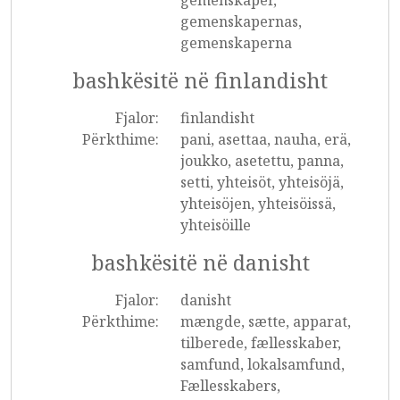
gemenskaper,
gemenskapernas,
gemenskaperna
bashkësitë në finlandisht
Fjalor:
finlandisht
Përkthime:
pani, asettaa, nauha, erä,
joukko, asetettu, panna,
setti, yhteisöt, yhteisöjä,
yhteisöjen, yhteisöissä,
yhteisöille
bashkësitë në danisht
Fjalor:
danisht
Përkthime:
mængde, sætte, apparat,
tilberede, fællesskaber,
samfund, lokalsamfund,
Fællesskabers,