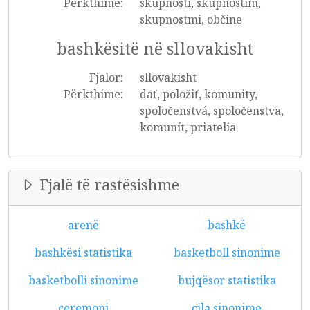
Përkthime:
skupnosti, skupnostim,
skupnostmi, občine
bashkësitë në sllovakisht
Fjalor:
sllovakisht
Përkthime:
dať, položiť, komunity,
spoločenstvá, spoločenstva,
komunít, priatelia
Fjalë të rastësishme
arenë
bashkë
bashkësi statistika
basketboll sinonime
basketbolli sinonime
bujqësor statistika
ceremoni
cila sinonime