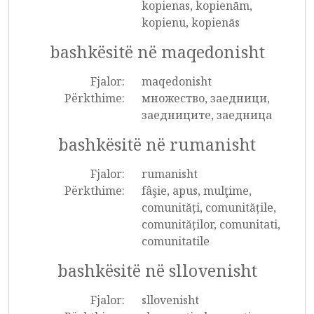
kopienas, kopienām,
kopienu, kopienās
bashkësitë në maqedonisht
Fjalor:
maqedonisht
Përkthime:
множество, заедници,
заедниците, заедница
bashkësitë në rumanisht
Fjalor:
rumanisht
Përkthime:
fâşie, apus, mulţime,
comunități, comunitățile,
comunităților, comunitati,
comunitatile
bashkësitë në sllovenisht
Fjalor:
sllovenisht