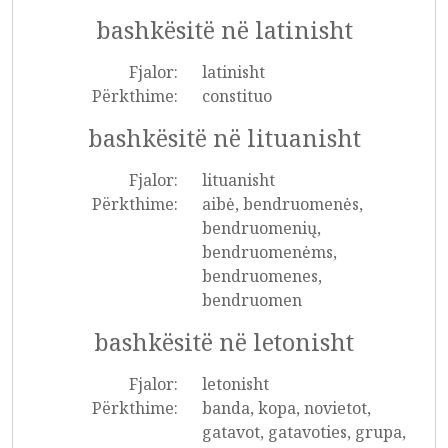
bashkësitë në latinisht
Fjalor:
latinisht
Përkthime:
constituo
bashkësitë në lituanisht
Fjalor:
lituanisht
Përkthime:
aibė, bendruomenės,
bendruomenių,
bendruomenėms,
bendruomenes,
bendruomen
bashkësitë në letonisht
Fjalor:
letonisht
Përkthime:
banda, kopa, novietot,
gatavot, gatavoties, grupa,