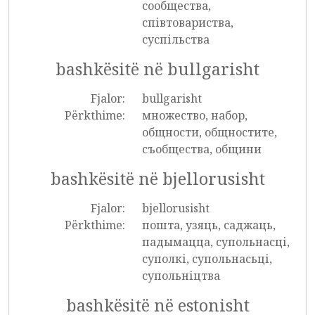
сообщества,
співтовариства,
суспільства
bashkësitë në bullgarisht
Fjalor:
bullgarisht
Përkthime:
множество, набор,
общности, общностите,
съобщества, общини
bashkësitë në bjellorusisht
Fjalor:
bjellorusisht
Përkthime:
пошта, узяць, саджаць,
падымаццa, супольнасці,
суполкі, супольнасьці,
супольніцтва
bashkësitë në estonisht