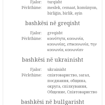
Fjalor:
turqisht
Përkthime:
meslek, cemaat, komünyon,
birliğin, birlik, ayin
bashkësi në greqisht
Fjalor:
greqisht
Përkthime:
κοινότητα, κοινωνία,
κοινωνίας, επικοινωνία, την
κοινωνία, κοινωνίαν
bashkësi në ukrainisht
Fjalor:
ukrainisht
Përkthime:
співтовариство, загал,
поєднання, община,
округа, спілкування,
Общение, Співтовариство
bashkësi në bullgarisht