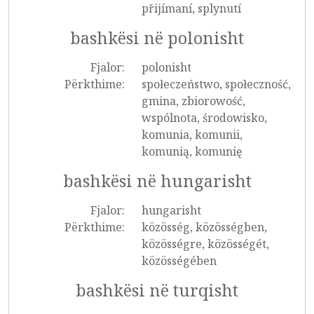
přijímaní, splynutí
bashkësi në polonisht
Fjalor:
polonisht
Përkthime:
społeczeństwo, społeczność,
gmina, zbiorowość,
wspólnota, środowisko,
komunia, komunii,
komunią, komunię
bashkësi në hungarisht
Fjalor:
hungarisht
Përkthime:
közösség, közösségben,
közösségre, közösségét,
közösségében
bashkësi në turqisht