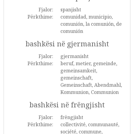
Fjalor:
spanjisht
Përkthime:
comunidad, municipio,
comunión, la comunión, de
comunión
bashkësi në gjermanisht
Fjalor:
gjermanisht
Përkthime:
beruf, metier, gemeinde,
gemeinsamkeit,
gemeinschaft,
Gemeinschaft, Abendmahl,
Kommunion, Communion
bashkësi në frëngjisht
Fjalor:
frëngjisht
Përkthime:
collectivité, communauté,
société, commune,