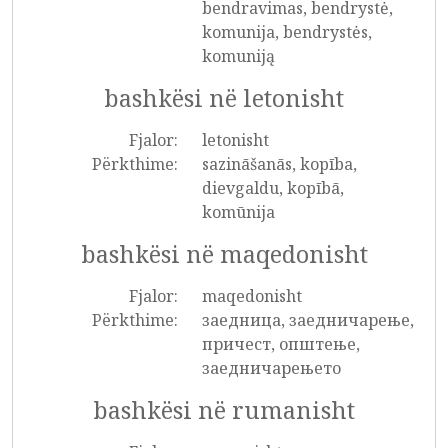
bendravimas, bendrystė,
komunija, bendrystės,
komuniją
bashkësi në letonisht
Fjalor:
letonisht
Përkthime:
sazināšanās, kopība,
dievgaldu, kopībā,
komūnija
bashkësi në maqedonisht
Fjalor:
maqedonisht
Përkthime:
заедница, заедничарење,
причест, општење,
заедничарењето
bashkësi në rumanisht