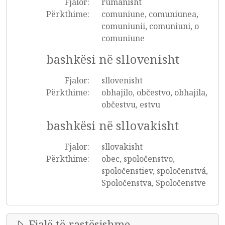
Fjalor:
rumanisht
Përkthime:
comuniune, comuniunea,
comuniunii, comuniuni, o
comuniune
bashkësi në sllovenisht
Fjalor:
sllovenisht
Përkthime:
obhajilo, občestvo, obhajila,
občestvu, estvu
bashkësi në sllovakisht
Fjalor:
sllovakisht
Përkthime:
obec, spoločenstvo,
spoločenstiev, spoločenstvá,
Spoločenstva, Spoločenstve
Fjalë të rastësishme