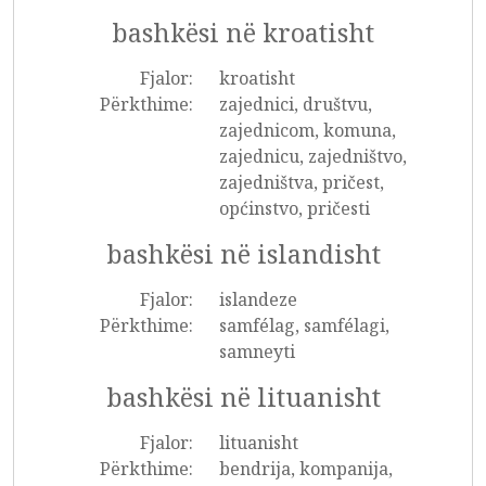
bashkësi në kroatisht
Fjalor:
kroatisht
Përkthime:
zajednici, društvu,
zajednicom, komuna,
zajednicu, zajedništvo,
zajedništva, pričest,
općinstvo, pričesti
bashkësi në islandisht
Fjalor:
islandeze
Përkthime:
samfélag, samfélagi,
samneyti
bashkësi në lituanisht
Fjalor:
lituanisht
Përkthime:
bendrija, kompanija,