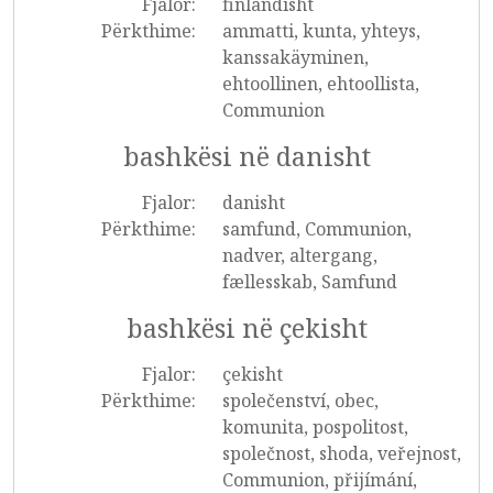
Fjalor:
finlandisht
Përkthime:
ammatti, kunta, yhteys,
kanssakäyminen,
ehtoollinen, ehtoollista,
Communion
bashkësi në danisht
Fjalor:
danisht
Përkthime:
samfund, Communion,
nadver, altergang,
fællesskab, Samfund
bashkësi në çekisht
Fjalor:
çekisht
Përkthime:
společenství, obec,
komunita, pospolitost,
společnost, shoda, veřejnost,
Communion, přijímání,