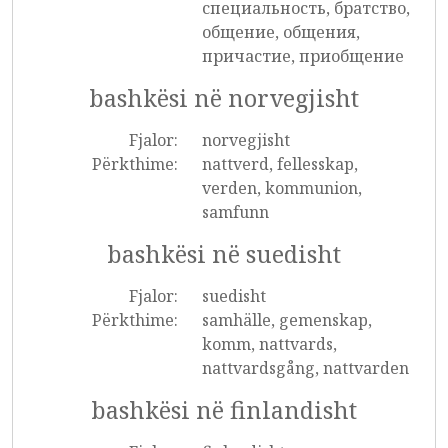
специальность, братство,
общение, общения,
причастие, приобщение
bashkësi në norvegjisht
Fjalor:
norvegjisht
Përkthime:
nattverd, fellesskap,
verden, kommunion,
samfunn
bashkësi në suedisht
Fjalor:
suedisht
Përkthime:
samhälle, gemenskap,
komm, nattvards,
nattvardsgång, nattvarden
bashkësi në finlandisht