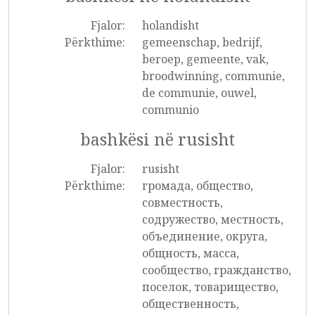
Fjalor:
holandisht
Përkthime:
gemeenschap, bedrijf,
beroep, gemeente, vak,
broodwinning, communie,
de communie, ouwel,
communio
bashkësi në rusisht
Fjalor:
rusisht
Përkthime:
громада, общество,
совместность,
содружество, местность,
объединение, округа,
общность, масса,
сообщество, гражданство,
поселок, товарищество,
общественность,