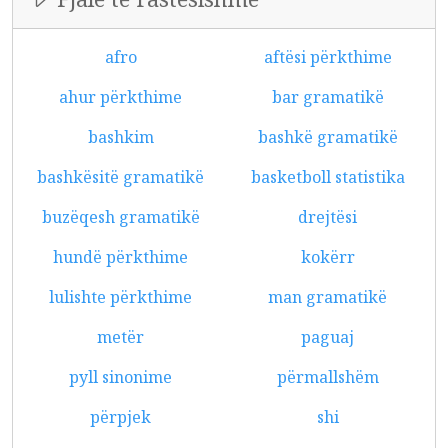
afro
aftësi përkthime
ahur përkthime
bar gramatikë
bashkim
bashkë gramatikë
bashkësitë gramatikë
basketboll statistika
buzëqesh gramatikë
drejtësi
hundë përkthime
kokërr
lulishte përkthime
man gramatikë
metër
paguaj
pyll sinonime
përmallshëm
përpjek
shi