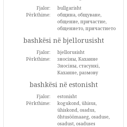
Fjalor:
bullgarisht
Përkthime:
община, общуване,
общение, причастие,
общението, причастието
bashkësi në bjellorusisht
Fjalor:
bjellorusisht
Përkthime:
зносіны, Каханне
Зносіны, стасункі,
Каханне, размову
bashkësi në estonisht
Fjalor:
estonisht
Përkthime:
kogukond, ühisus,
ühiskond, osadus,
õhtusöömaaeg, osaduse,
osadust, osaduses