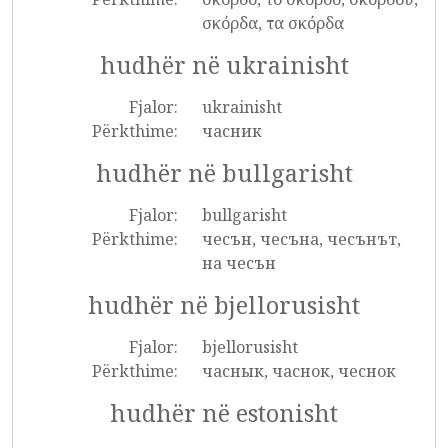
σκόρδα, τα σκόρδα
hudhër në ukrainisht
Fjalor:
ukrainisht
Përkthime:
часник
hudhër në bullgarisht
Fjalor:
bullgarisht
Përkthime:
чесън, чесъна, чесънът,
на чесън
hudhër në bjellorusisht
Fjalor:
bjellorusisht
Përkthime:
часнык, часнок, чеснок
hudhër në estonisht