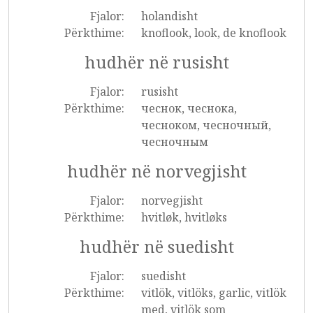
Fjalor:
holandisht
Përkthime:
knoflook, look, de knoflook
hudhër në rusisht
Fjalor:
rusisht
Përkthime:
чеснок, чеснока,
чесноком, чесночный,
чесночным
hudhër në norvegjisht
Fjalor:
norvegjisht
Përkthime:
hvitløk, hvitløks
hudhër në suedisht
Fjalor:
suedisht
Përkthime:
vitlök, vitlöks, garlic, vitlök
med, vitlök som