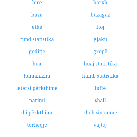
birë
borxh
buza
buzagaz
ethe
ftoj
fund statistika
gjaku
goditje
gropë
hua
huaj statistika
humanizmi
humb statistika
letërsi përkthime
luftë
parimi
shall
shi përkthime
shoh sinonime
tërheqje
vajtoj