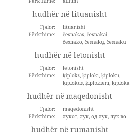
Përkthime:
allium
hudhër në lituanisht
Fjalor:
lituanisht
Përkthime:
česnakas, česnakai,
česnako, česnakų, česnaku
hudhër në letonisht
Fjalor:
letonisht
Përkthime:
ķiploks, ķiploki, ķiploku,
ķiplokus, ķiplokiem, ķiploka
hudhër në maqedonisht
Fjalor:
maqedonisht
Përkthime:
лукот, лук, од лук, лук во
hudhër në rumanisht