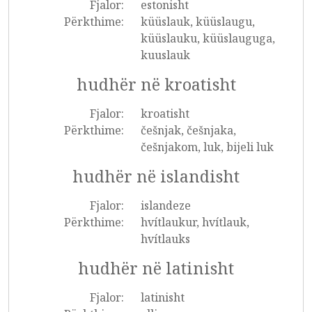
Fjalor:
estonisht
Përkthime:
küüslauk, küüslaugu,
küüslauku, küüslauguga,
kuuslauk
hudhër në kroatisht
Fjalor:
kroatisht
Përkthime:
češnjak, češnjaka,
češnjakom, luk, bijeli luk
hudhër në islandisht
Fjalor:
islandeze
Përkthime:
hvítlaukur, hvítlauk,
hvítlauks
hudhër në latinisht
Fjalor:
latinisht