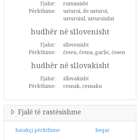
Fjalor:
rumanisht
Përkthime:
usturoi, de usturoi,
usturoiul, usturoiului
hudhër në sllovenisht
Fjalor:
sllovenisht
Përkthime:
česen, česna, garlic, ćesen
hudhër në sllovakisht
Fjalor:
sllovakisht
Përkthime:
cesnak, cesnaku
Fjalë të rastësishme
batakçi përkthime
beqar