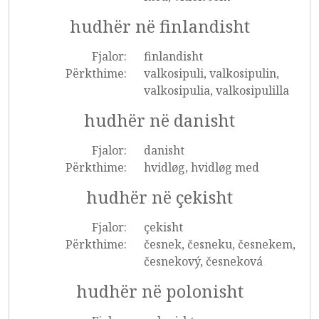
hudhër në finlandisht
Fjalor:
finlandisht
Përkthime:
valkosipuli, valkosipulin,
valkosipulia, valkosipulilla
hudhër në danisht
Fjalor:
danisht
Përkthime:
hvidløg, hvidløg med
hudhër në çekisht
Fjalor:
çekisht
Përkthime:
česnek, česneku, česnekem,
česnekový, česneková
hudhër në polonisht