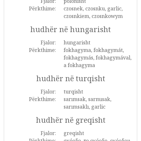
Fjalor:
polonisht
Përkthime:
czosnek, czosnku, garlic,
czosnkiem, czosnkowym
hudhër në hungarisht
Fjalor:
hungarisht
Përkthime:
fokhagyma, fokhagymát,
fokhagymás, fokhagymával,
a fokhagyma
hudhër në turqisht
Fjalor:
turqisht
Përkthime:
sarımsak, sarmısak,
sarımsaklı, garlic
hudhër në greqisht
Fjalor:
greqisht
Përkthime:
σκόρδο, το σκόρδο, σκόρδου,