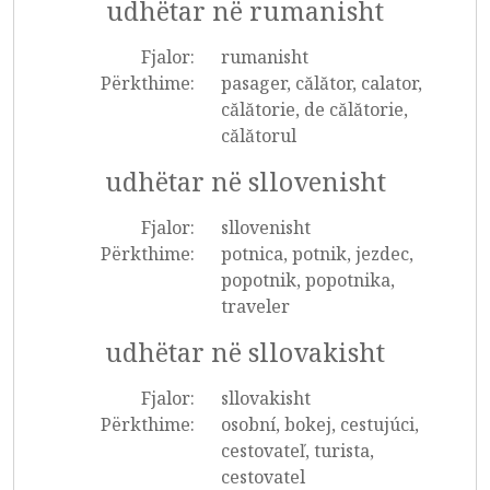
udhëtar në rumanisht
Fjalor:
rumanisht
Përkthime:
pasager, călător, calator,
călătorie, de călătorie,
călătorul
udhëtar në sllovenisht
Fjalor:
sllovenisht
Përkthime:
potnica, potnik, jezdec,
popotnik, popotnika,
traveler
udhëtar në sllovakisht
Fjalor:
sllovakisht
Përkthime:
osobní, bokej, cestujúci,
cestovateľ, turista,
cestovatel