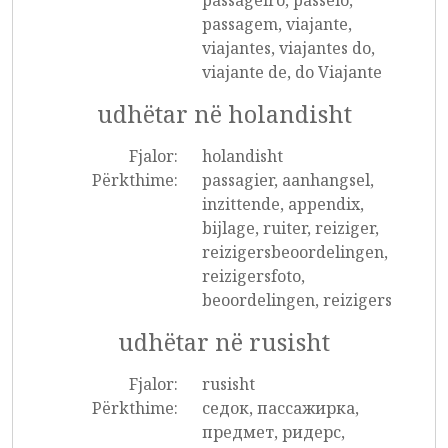
passageiro, passeio,
passagem, viajante,
viajantes, viajantes do,
viajante de, do Viajante
udhëtar në holandisht
Fjalor:
holandisht
Përkthime:
passagier, aanhangsel,
inzittende, appendix,
bijlage, ruiter, reiziger,
reizigersbeoordelingen,
reizigersfoto,
beoordelingen, reizigers
udhëtar në rusisht
Fjalor:
rusisht
Përkthime:
седок, пассажирка,
предмет, ридерс,