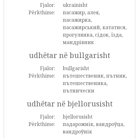
Fjalor:
ukrainisht
Përkthime:
пасажир, алея,
пасажирка,
пасажирський, кататися,
прогулянка, сідок, їзда,
мандрівник
udhëtar në bullgarisht
Fjalor:
bullgarisht
Përkthime:
пътешественик, пътник,
пътешественика,
пътнически
udhëtar në bjellorusisht
Fjalor:
bjellorusisht
Përkthime:
падарожнік, вандроўца,
вандроўнік