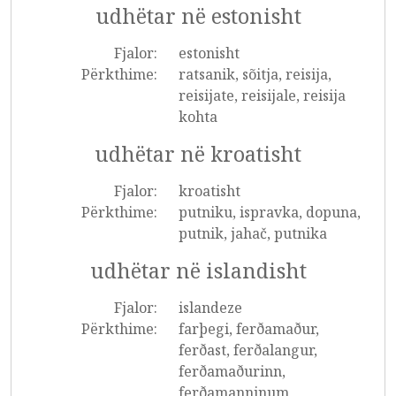
udhëtar në estonisht
Fjalor:
estonisht
Përkthime:
ratsanik, sõitja, reisija,
reisijate, reisijale, reisija
kohta
udhëtar në kroatisht
Fjalor:
kroatisht
Përkthime:
putniku, ispravka, dopuna,
putnik, jahač, putnika
udhëtar në islandisht
Fjalor:
islandeze
Përkthime:
farþegi, ferðamaður,
ferðast, ferðalangur,
ferðamaðurinn,
ferðamanninum