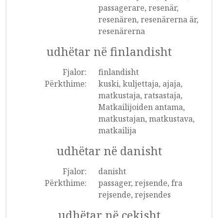
passagerare, resenär,
resenären, resenärerna är,
resenärerna
udhëtar në finlandisht
Fjalor:
finlandisht
Përkthime:
kuski, kuljettaja, ajaja,
matkustaja, ratsastaja,
Matkailijoiden antama,
matkustajan, matkustava,
matkailija
udhëtar në danisht
Fjalor:
danisht
Përkthime:
passager, rejsende, fra
rejsende, rejsendes
udhëtar në çekisht