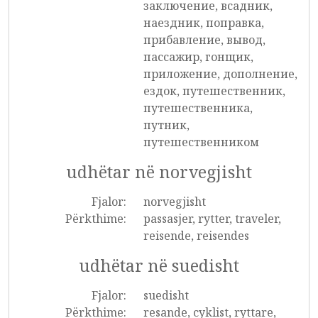
заключение, всадник,
наездник, поправка,
прибавление, вывод,
пассажир, гонщик,
приложение, дополнение,
ездок, путешественник,
путешественника,
путник,
путешественником
udhëtar në norvegjisht
Fjalor:
norvegjisht
Përkthime:
passasjer, rytter, traveler,
reisende, reisendes
udhëtar në suedisht
Fjalor:
suedisht
Përkthime:
resande, cyklist, ryttare,