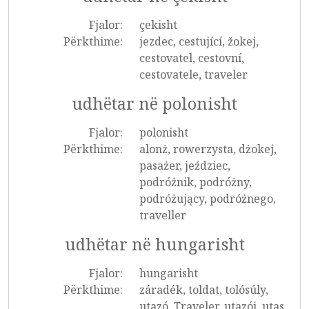
Fjalor:
çekisht
Përkthime:
jezdec, cestující, žokej,
cestovatel, cestovní,
cestovatele, traveler
udhëtar në polonisht
Fjalor:
polonisht
Përkthime:
alonż, rowerzysta, dżokej,
pasażer, jeździec,
podróżnik, podróżny,
podróżujący, podróżnego,
traveller
udhëtar në hungarisht
Fjalor:
hungarisht
Përkthime:
záradék, toldat, tolósúly,
utazó, Traveler, utazói, utas,