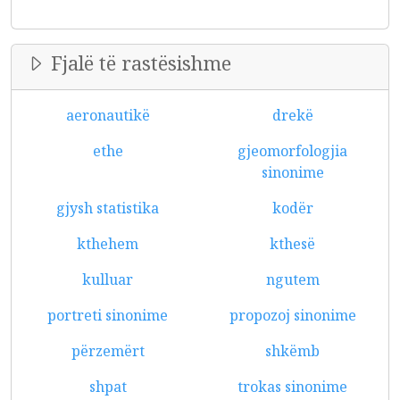
Fjalë të rastësishme
aeronautikë
drekë
ethe
gjeomorfologjia
sinonime
gjysh statistika
kodër
kthehem
kthesë
kulluar
ngutem
portreti sinonime
propozoj sinonime
përzemërt
shkëmb
shpat
trokas sinonime