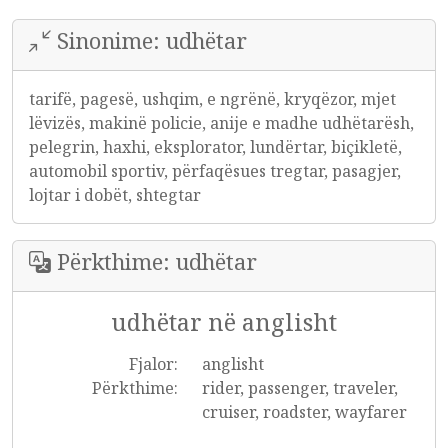
Sinonime: udhëtar
tarifë, pagesë, ushqim, e ngrënë, kryqëzor, mjet
lëvizës, makinë policie, anije e madhe udhëtarësh,
pelegrin, haxhi, eksplorator, lundërtar, biçikletë,
automobil sportiv, përfaqësues tregtar, pasagjer,
lojtar i dobët, shtegtar
Përkthime: udhëtar
udhëtar në anglisht
Fjalor:
anglisht
Përkthime:
rider, passenger, traveler,
cruiser, roadster, wayfarer