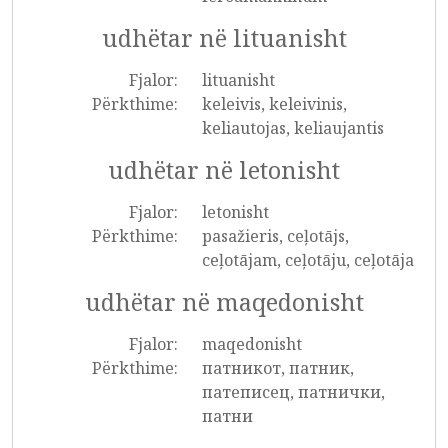
udhëtar në lituanisht
Fjalor:
lituanisht
Përkthime:
keleivis, keleivinis,
keliautojas, keliaujantis
udhëtar në letonisht
Fjalor:
letonisht
Përkthime:
pasažieris, ceļotājs,
ceļotājam, ceļotāju, ceļotāja
udhëtar në maqedonisht
Fjalor:
maqedonisht
Përkthime:
патникот, патник,
патеписец, патнички,
патни