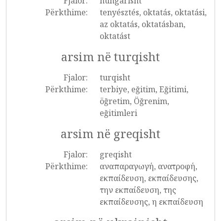
Fjalor:
hungarisht
Përkthime:
tenyésztés, oktatás, oktatási,
az oktatás, oktatásban,
oktatást
arsim në turqisht
Fjalor:
turqisht
Përkthime:
terbiye, eğitim, Eğitimi,
öğretim, Öğrenim,
eğitimleri
arsim në greqisht
Fjalor:
greqisht
Përkthime:
αναπαραγωγή, ανατροφή,
εκπαίδευση, εκπαίδευσης,
την εκπαίδευση, της
εκπαίδευσης, η εκπαίδευση