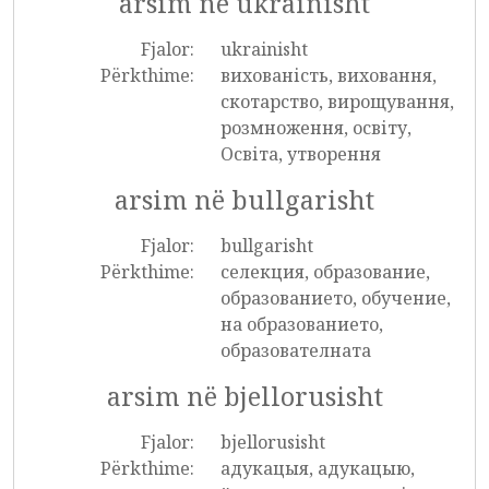
arsim në ukrainisht
Fjalor:
ukrainisht
Përkthime:
вихованість, виховання,
скотарство, вирощування,
розмноження, освіту,
Освіта, утворення
arsim në bullgarisht
Fjalor:
bullgarisht
Përkthime:
селекция, образование,
образованието, обучение,
на образованието,
образователната
arsim në bjellorusisht
Fjalor:
bjellorusisht
Përkthime:
адукацыя, адукацыю,