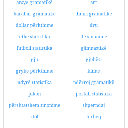
arsye gramatikë
art
barabar gramatikë
dimri gramatikë
dollar përkthime
dru
ethe statistika
fle sinonime
futboll statistika
gjimnastikë
gju
gjuhësi
grykë përkthime
klimë
ndyrë statistika
ndërroj gramatikë
pikon
portali statistika
përshtatshëm sinonime
shpërndaj
stol
tërheq