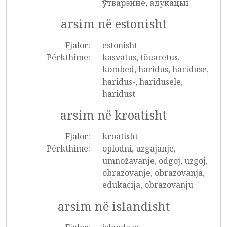
ўтварэнне, адукацыі
arsim në estonisht
Fjalor:
estonisht
Përkthime:
kasvatus, tõuaretus,
kombed, haridus, hariduse,
haridus-, haridusele,
haridust
arsim në kroatisht
Fjalor:
kroatisht
Përkthime:
oplodni, uzgajanje,
umnožavanje, odgoj, uzgoj,
obrazovanje, obrazovanja,
edukacija, obrazovanju
arsim në islandisht