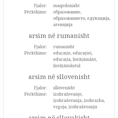
Fjalor:
maqedonisht
Përkthime:
образование,
образованието, едукација,
агенција
arsim në rumanisht
Fjalor:
rumanisht
Përkthime:
educație, educației,
educația, învățământ,
învățământul
arsim në sllovenisht
Fjalor:
sllovenisht
Përkthime:
izobraževanje,
izobraževanja, izobrazba,
vzgoja, izobraževanju
arsim në sllovakisht