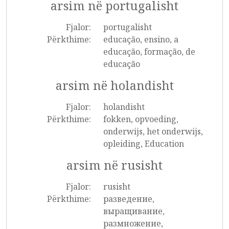
arsim në portugalisht
Fjalor:
portugalisht
Përkthime:
educação, ensino, a
educação, formação, de
educação
arsim në holandisht
Fjalor:
holandisht
Përkthime:
fokken, opvoeding,
onderwijs, het onderwijs,
opleiding, Education
arsim në rusisht
Fjalor:
rusisht
Përkthime:
разведение,
выращивание,
размножение,