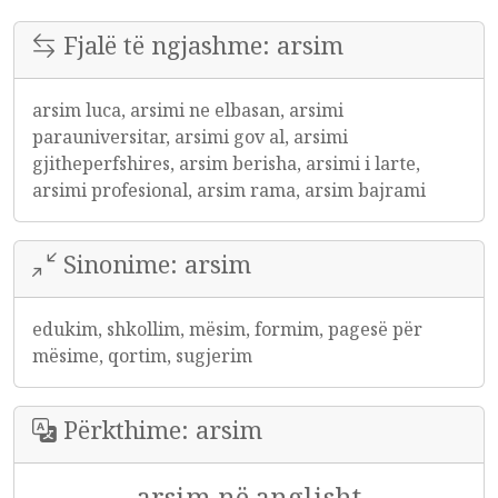
Fjalë të ngjashme: arsim
arsim luca, arsimi ne elbasan, arsimi
parauniversitar, arsimi gov al, arsimi
gjitheperfshires, arsim berisha, arsimi i larte,
arsimi profesional, arsim rama, arsim bajrami
Sinonime: arsim
edukim, shkollim, mësim, formim, pagesë për
mësime, qortim, sugjerim
Përkthime: arsim
arsim në anglisht