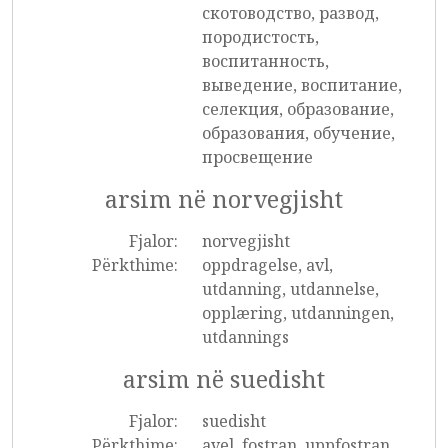
скотоводство, развод,
породистость,
воспитанность,
выведение, воспитание,
селекция, образование,
образования, обучение,
просвещение
arsim në norvegjisht
Fjalor:
norvegjisht
Përkthime:
oppdragelse, avl,
utdanning, utdannelse,
opplæring, utdanningen,
utdannings
arsim në suedisht
Fjalor:
suedisht
Përkthime:
avel, fostran, uppfostran,