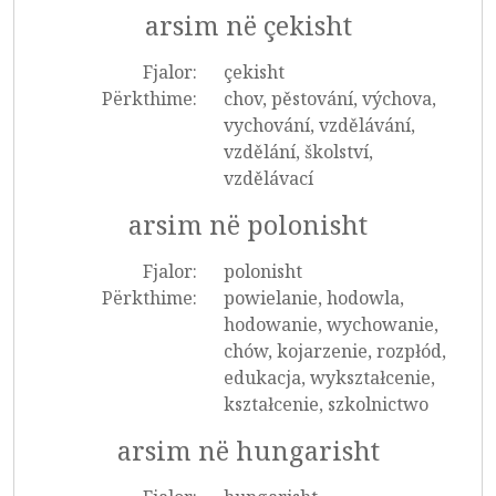
arsim në çekisht
Fjalor:
çekisht
Përkthime:
chov, pěstování, výchova,
vychování, vzdělávání,
vzdělání, školství,
vzdělávací
arsim në polonisht
Fjalor:
polonisht
Përkthime:
powielanie, hodowla,
hodowanie, wychowanie,
chów, kojarzenie, rozpłód,
edukacja, wykształcenie,
kształcenie, szkolnictwo
arsim në hungarisht