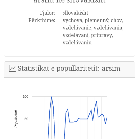
Fjalor:
sllovakisht
Përkthime:
výchova, plemenný, chov,
vzdelávanie, vzdelávania,
vzdelávaní, prípravy,
vzdelávaniu
Statistikat e popullaritetit: arsim
100
Popullariteti
50