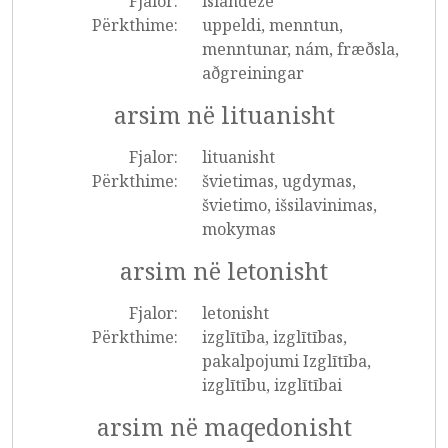
Fjalor:
islandeze
Përkthime:
uppeldi, menntun,
menntunar, nám, fræðsla,
aðgreiningar
arsim në lituanisht
Fjalor:
lituanisht
Përkthime:
švietimas, ugdymas,
švietimo, išsilavinimas,
mokymas
arsim në letonisht
Fjalor:
letonisht
Përkthime:
izglītība, izglītības,
pakalpojumi Izglītība,
izglītību, izglītībai
arsim në maqedonisht