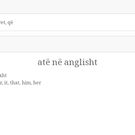
 vet, që
atë në anglisht
sht
r, it, that, him, her