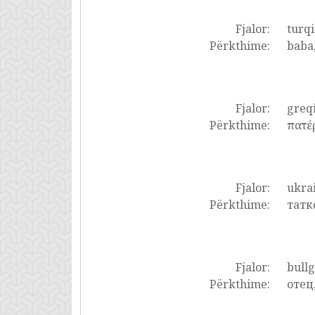
Fjalor:
turqi
Përkthime:
baba,
Fjalor:
greq
Përkthime:
πατέρ
Fjalor:
ukrai
Përkthime:
татко
Fjalor:
bullg
Përkthime:
отец,