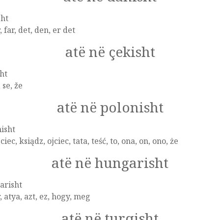
sht
, far, det, den, er det
atë në çekisht
ht
, se, že
atë në polonisht
isht
ciec, ksiądz, ojciec, tata, teść, to, ona, on, ono, że
atë në hungarisht
arisht
, atya, azt, ez, hogy, meg
atë në turqisht