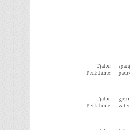
Fjalor:
spanj
Përkthime:
padre,
Fjalor:
gjer
Përkthime:
vater