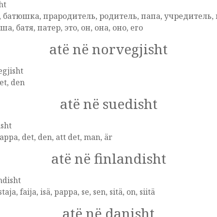
ht
, батюшка, прародитель, родитель, папа, учредитель,
а, батя, патер, это, он, она, оно, его
atë në norvegjisht
gjisht
det, den
atë në suedisht
sht
pappa, det, den, att det, man, är
atë në finlandisht
ndisht
aja, faija, isä, pappa, se, sen, sitä, on, siitä
atë në danisht