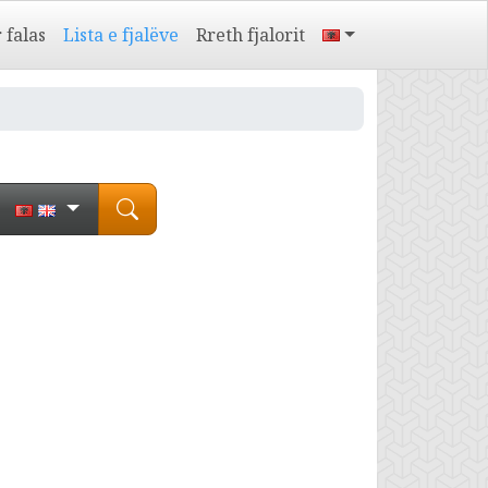
 falas
Lista e fjalëve
Rreth fjalorit