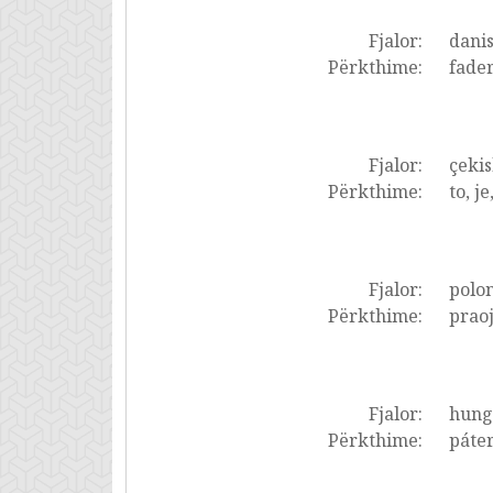
Fjalor:
dani
Përkthime:
fader
Fjalor:
çekis
Përkthime:
to, je
Fjalor:
polon
Përkthime:
praoj
Fjalor:
hung
Përkthime:
páter