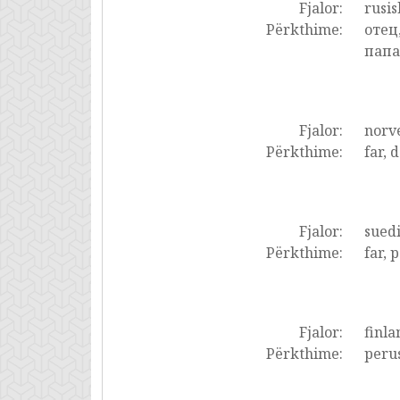
Fjalor:
rusis
Përkthime:
отец
папаш
Fjalor:
norve
Përkthime:
far, 
Fjalor:
suedi
Përkthime:
far, 
Fjalor:
finla
Përkthime:
perust