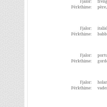
Fjalor:
frëng
Përkthime:
père,
Fjalor:
italis
Përkthime:
babbo
Fjalor:
portu
Përkthime:
gordo
Fjalor:
holan
Përkthime:
vader