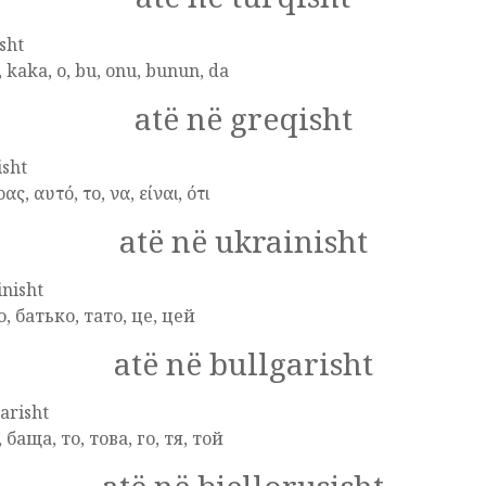
sht
 kaka, o, bu, onu, bunun, da
atë në greqisht
isht
ας, αυτό, το, να, είναι, ότι
atë në ukrainisht
nisht
, батько, тато, це, цей
atë në bullgarisht
arisht
 баща, то, това, го, тя, той