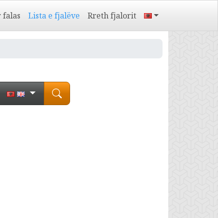
 falas
Lista e fjalëve
Rreth fjalorit