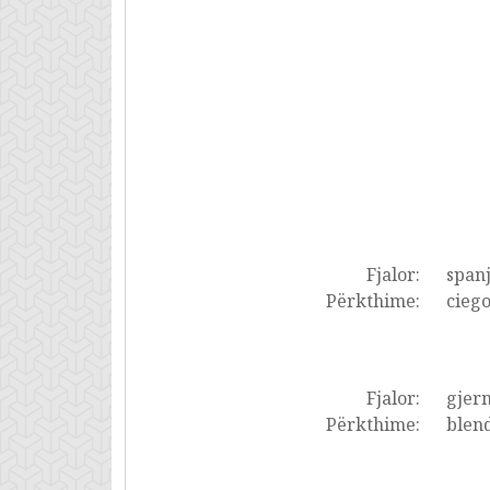
Fjalor:
spanj
Përkthime:
ciego
Fjalor:
gjer
Përkthime:
blend