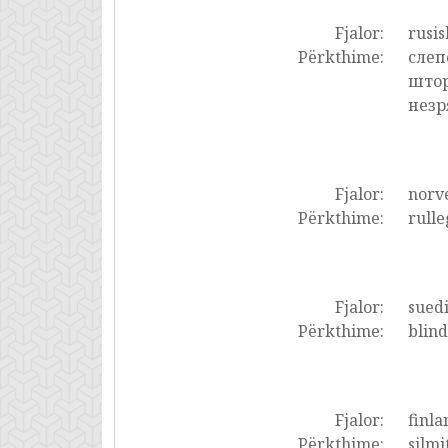
Fjalor:
rusis
Përkthime:
слеп
штор
незр
Fjalor:
norve
Përkthime:
rulle
Fjalor:
suedi
Përkthime:
blind
Fjalor:
finla
Përkthime:
silmi