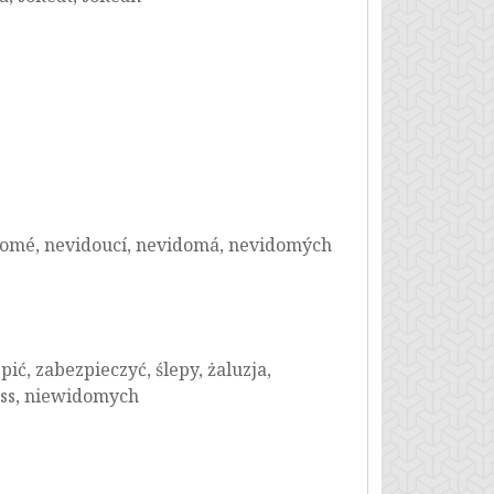
evidomé, nevidoucí, nevidomá, nevidomých
ić, zabezpieczyć, ślepy, żaluzja,
less, niewidomych