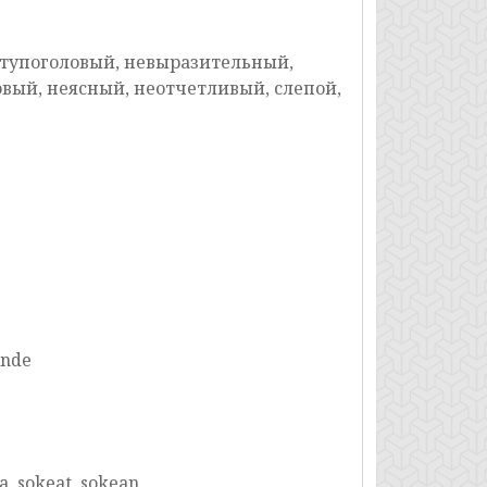
 тупоголовый, невыразительный,
овый, неясный, неотчетливый, слепой,
inde
ta, sokeat, sokean