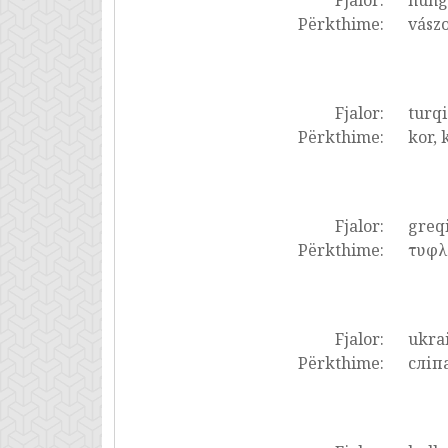
Fjalor:
hung
Përkthime:
vászo
Fjalor:
turqi
Përkthime:
kor, 
Fjalor:
greq
Përkthime:
τυφλ
Fjalor:
ukrai
Përkthime:
сліп