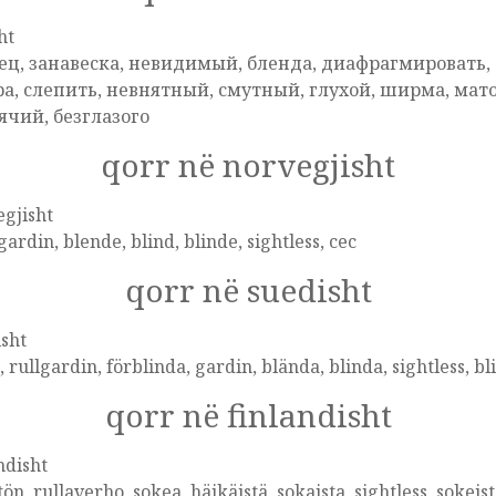
ht
ец, занавеска, невидимый, бленда, диафрагмировать,
а, слепить, невнятный, смутный, глухой, ширма, мат
ячий, безглазого
qorr në norvegjisht
gjisht
gardin, blende, blind, blinde, sightless, cec
qorr në suedisht
sht
, rullgardin, förblinda, gardin, blända, blinda, sightless, bl
qorr në finlandisht
ndisht
tön, rullaverho, sokea, häikäistä, sokaista, sightless, sokeis