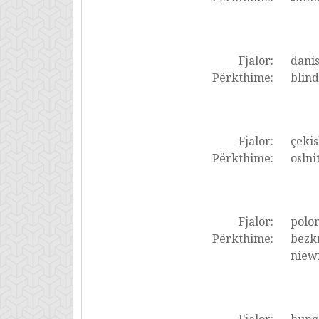
Fjalor:
dani
Përkthime:
blind
Fjalor:
çekis
Përkthime:
oslni
Fjalor:
polon
Përkthime:
bezkr
niewi