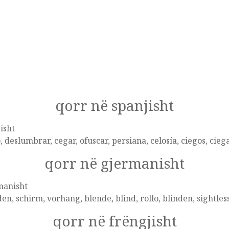
qorr në spanjisht
isht
, deslumbrar, cegar, ofuscar, persiana, celosía, ciegos, cieg
qorr në gjermanisht
manisht
en, schirm, vorhang, blende, blind, rollo, blinden, sightless
qorr në frëngjisht