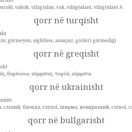
arisht
nroló, vakok, világtalan, vak, világtalant, világtalant A
qorr në turqisht
sht
kör, görmeyen, sightless, amaçsız, gözleri görmediği
qorr në greqisht
isht
ός, θαμπώνω, αόμματος, τυφλά, αόμματοι
qorr në ukrainisht
nisht
а, сліпий, бленда, глухої, ширма, невиразний, сліпої, с
qorr në bullgarisht