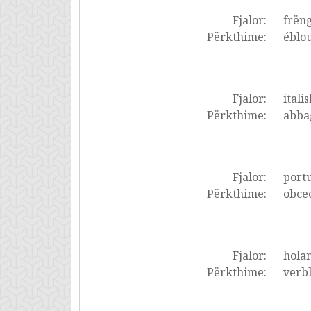
Fjalor:
frëng
Përkthime:
éblou
Fjalor:
italis
Përkthime:
abbag
Fjalor:
portu
Përkthime:
obcec
Fjalor:
holan
Përkthime:
verbl