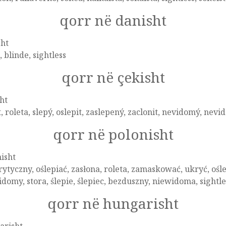
qorr në danisht
sht
, blinde, sightless
qorr në çekisht
ht
t, roleta, slepý, oslepit, zaslepený, zaclonit, nevidomý, n
qorr në polonisht
isht
ytyczny, oślepiać, zasłona, roleta, zamaskować, ukryć, oślep
domy, stora, ślepie, ślepiec, bezduszny, niewidoma, sight
qorr në hungarisht