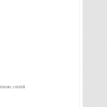
ліпою, сліпій