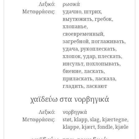
Λεξικό:
ρωσικά
Μεταφράσεις:
удачно, штрих,
выутюжить, гребок,
хлопанье,
своевременный,
загребной, поглаживать,
удача, рукоплескать,
хлопок, удар, плескать,
инсульт, похлопывать,
биение, ласкать,
приласкать, ласкала,
гладить, ласкают
χαϊδεύω στα νορβηγικά
Λεξικό:
νορβηγικά
Μεταφράσεις:
støt, klapp, slag, kjærtegne,
klappe, kjært, fondle, kjæle