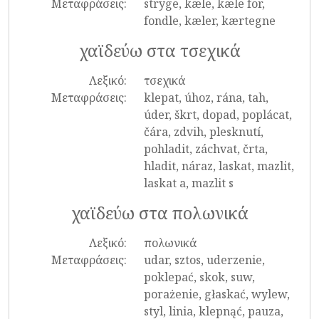
Μεταφράσεις:
stryge, kæle, kæle for,
fondle, kæler, kærtegne
χαϊδεύω στα τσεχικά
Λεξικό:
τσεχικά
Μεταφράσεις:
klepat, úhoz, rána, tah,
úder, škrt, dopad, poplácat,
čára, zdvih, plesknutí,
pohladit, záchvat, črta,
hladit, náraz, laskat, mazlit,
laskat a, mazlit s
χαϊδεύω στα πολωνικά
Λεξικό:
πολωνικά
Μεταφράσεις:
udar, sztos, uderzenie,
poklepać, skok, suw,
porażenie, głaskać, wylew,
styl, linia, klepnąć, pauza,