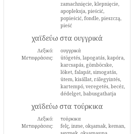
zamachnięcie, klepnięcie,
apopleksja, pieścić,
popieścić, fondle, pieszczą,
pieść
χαϊδεύω στα ουγγρικά
Λεξικό:
ουγγρικά
Μεταφράσεις:
ütögetés, lapogatás, kapóra,
karcsapás, gömböcske,
löket, falapát, simogatás,
ütem, kisállat, rálegyintés,
kartempó, veregetés, becéz,
dédelget, babusgathatja
χαϊδεύω στα τούρκικα
Λεξικό:
τούρκικα
Μεταφράσεις:
felç, inme, okşamak, keman,
sevmek, okşamasına