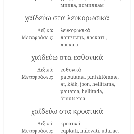
милва, помилвам
χαϊδεύω στα λευκορωσικά
Λεξικό:
λευκορωσικά
Μεταφράσεις:
лашчыць, ласкать,
ласкаю
χαϊδεύω στα εσθονικά
Λεξικό:
εσθονικά
Μεταφράσεις:
patsutama, pintslitõmme,
at, käik, joon, hellitama,
paitama, hellitada,
õrnutsema
χαϊδεύω στα κροατικά
Λεξικό:
κροατικά
Μεταφράσεις:
cupkati, milovati, udarac,