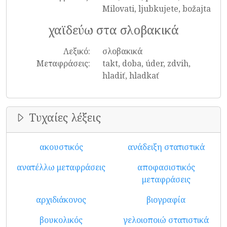
Milovati, ljubkujete, božajta
χαϊδεύω στα σλοβακικά
Λεξικό:
σλοβακικά
Μεταφράσεις:
takt, doba, úder, zdvih,
hladiť, hladkať
Τυχαίες λέξεις
ακουστικός
ανάδειξη στατιστικά
ανατέλλω μεταφράσεις
αποφασιστικός
μεταφράσεις
αρχιδιάκονος
βιογραφία
βουκολικός
γελοιοποιώ στατιστικά